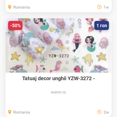
Romania
1w
-50%
1 ron
Tatuaj decor unghii YZW-3272 -
YZW3272...
everin.ro
Romania
2w