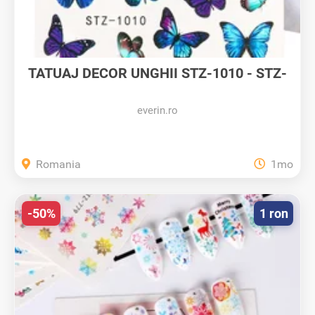
TATUAJ DECOR UNGHII STZ-1010 - STZ-
1010...
everin.ro
Romania
1mo
-50%
1 ron