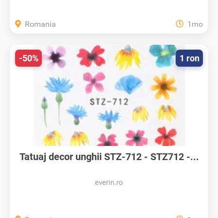
Romania
1mo
-50%
1 ron
Tatuaj decor unghii STZ-712 - STZ712 -...
everin.ro