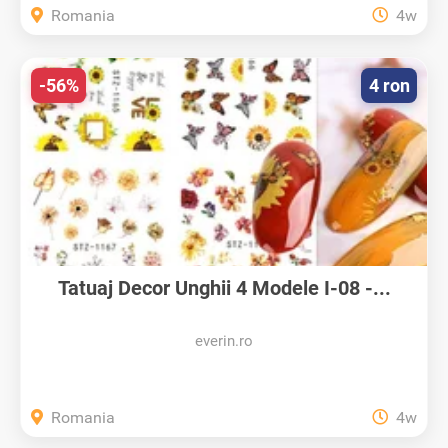
Romania
4w
-56%
4 ron
Tatuaj Decor Unghii 4 Modele I-08 -...
everin.ro
Romania
4w