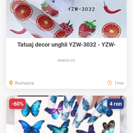
Tatuaj decor unghii YZW-3032 - YZW-
3032...
everin.ro
Romania
1mo
-60%
4 ron