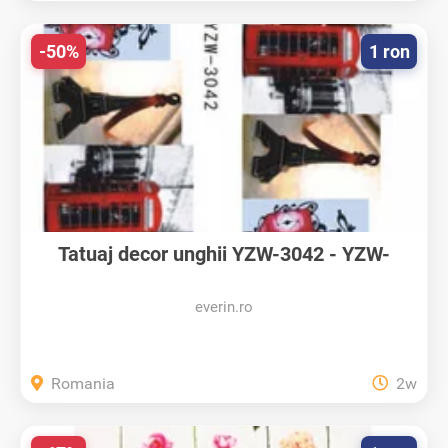
-50%
1 ron
Tatuaj decor unghii YZW-3042 - YZW-
3042...
everin.ro
Romania
2w