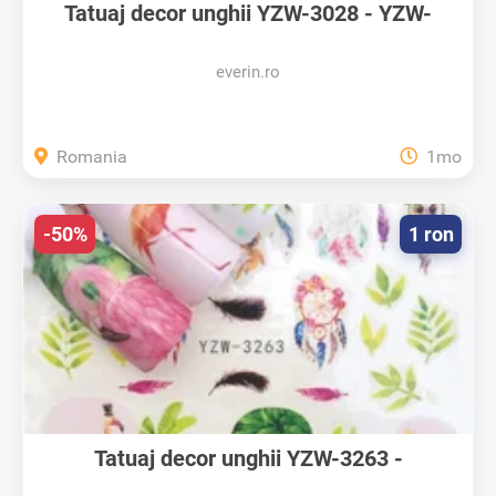
Tatuaj decor unghii YZW-3028 - YZW-
3028...
everin.ro
Romania
1mo
-50%
1 ron
Tatuaj decor unghii YZW-3263 -
YZW3263...