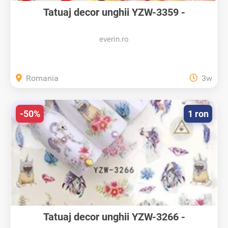
Tatuaj decor unghii YZW-3359 -
YZW3359...
everin.ro
Romania
3w
-50%
1 ron
Tatuaj decor unghii YZW-3266 -