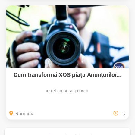
Cum transformă XOS piața Anunțurilor...
intrebari si raspunsuri
Romania
1y