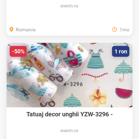
everin.ro
Romania
1mo
-50%
1 ron
Tatuaj decor unghii YZW-3296 -
YZW3296...
everin.ro