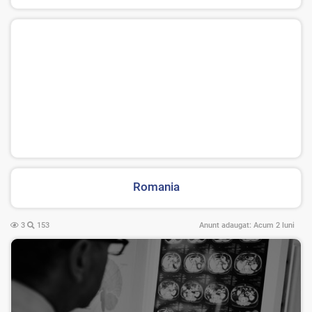
Romania
3
153
Anunt adaugat:
Acum 2 luni