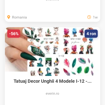
Romania
1w
-56%
4 ron
Tatuaj Decor Unghii 4 Modele I-12 -...
everin.ro