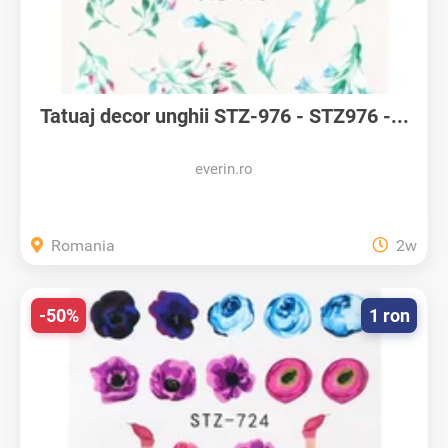
Tatuaj decor unghii STZ-976 - STZ976 -...
everin.ro
Romania
2w
-50%
1 ron