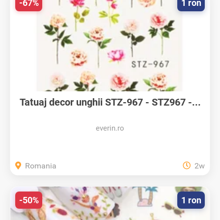
-67%
1 ron
Tatuaj decor unghii STZ-967 - STZ967 -...
everin.ro
Romania
2w
-50%
1 ron