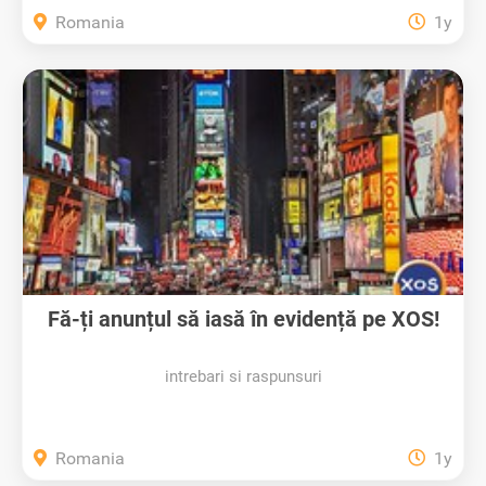
Romania
1y
Fă-ți anunțul să iasă în evidență pe XOS!
intrebari si raspunsuri
Romania
1y