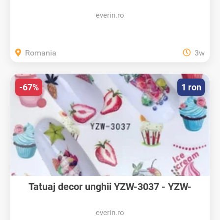
YZW3266...
everin.ro
Romania
3w
-67%
1 ron
Tatuaj decor unghii YZW-3037 - YZW-
3037...
everin.ro