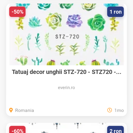
-50%
1 ron
Tatuaj decor unghii STZ-720 - STZ720 -...
everin.ro
Romania
1mo
-60%
2 ron