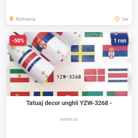
Romania
3w
-50%
1 ron
Tatuaj decor unghii YZW-3268 -
YZW3268...
everin.ro