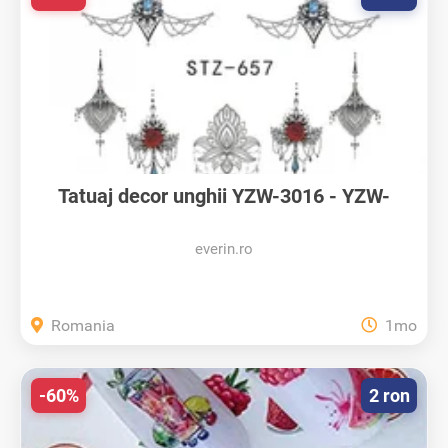
Tatuaj decor unghii YZW-3016 - YZW-
3016...
everin.ro
Romania
1mo
-60%
2 ron