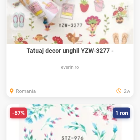
Tatuaj decor unghii YZW-3277 -
YZW3277...
everin.ro
Romania
2w
-67%
1 ron