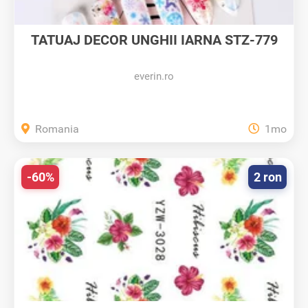
TATUAJ DECOR UNGHII IARNA STZ-779
-...
everin.ro
Romania
1mo
-60%
2 ron