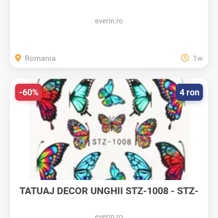
998 -...
everin.ro
Romania
1w
-60%
4 ron
TATUAJ DECOR UNGHII STZ-1008 - STZ-
1008...
everin.ro