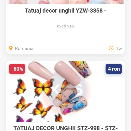
Tatuaj decor unghii YZW-3358 -
YZW3358...
everin.ro
Romania
1w
-60%
4 ron
TATUAJ DECOR UNGHII STZ-998 - STZ-