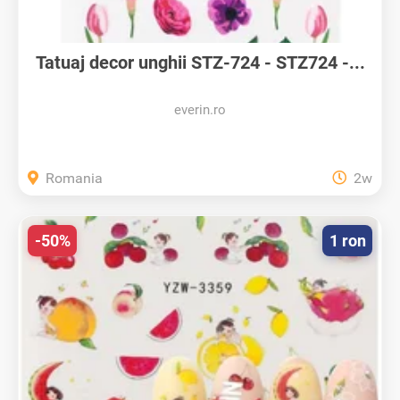
Tatuaj decor unghii STZ-724 - STZ724 -...
everin.ro
Romania
2w
-50%
1 ron