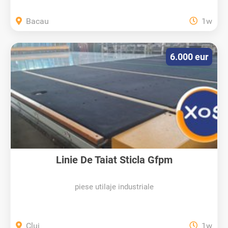
Bacau
1w
6.000 eur
Linie De Taiat Sticla Gfpm
piese utilaje industriale
Cluj
1w