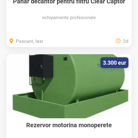
Pahar decantor pentru filtru Clear Captor
echipamente profesionale
Pascani, Iasi
2d
3.300 eur
Rezervor motorina monoperete
suprateran...