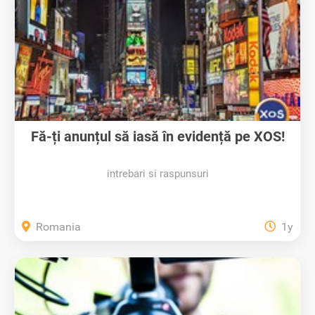
Fă-ți anunțul să iasă în evidență pe XOS!
intrebari si raspunsuri
Romania
1y