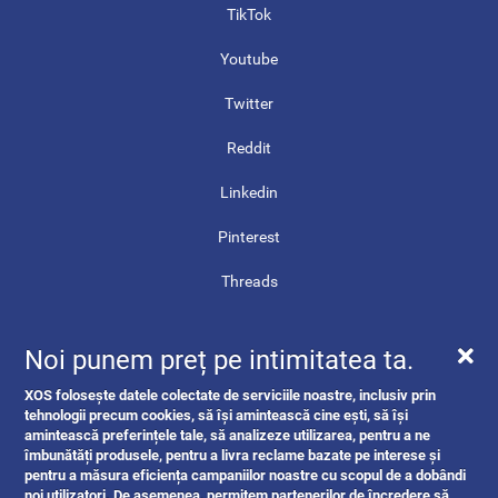
TikTok
Youtube
Twitter
Reddit
Linkedin
Pinterest
Threads
Contact
Noi punem preț pe intimitatea ta.
Harta site-ului
XOS folosește datele colectate de serviciile noastre, inclusiv prin
ANPC
tehnologii precum cookies, să își amintească cine ești, să își
amintească preferințele tale, să analizeze utilizarea, pentru a ne
îmbunătăți produsele, pentru a livra reclame bazate pe interese și
pentru a măsura eficiența campaniilor noastre cu scopul de a dobândi
noi utilizatori. De asemenea, permitem partenerilor de încredere să