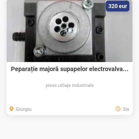
320 eur
Рeparație majoră supapelor еlectrovalva...
piese utilaje industriale
Giurgiu
3w