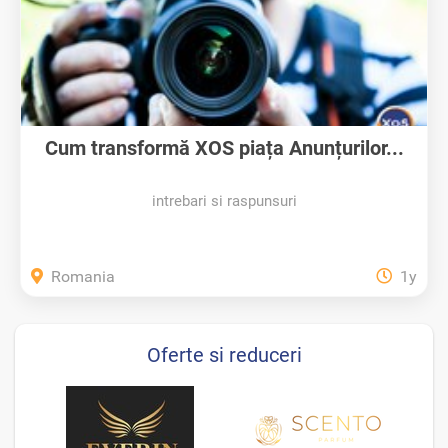
Cum transformă XOS piața Anunțurilor...
intrebari si raspunsuri
Romania
1y
Oferte si reduceri