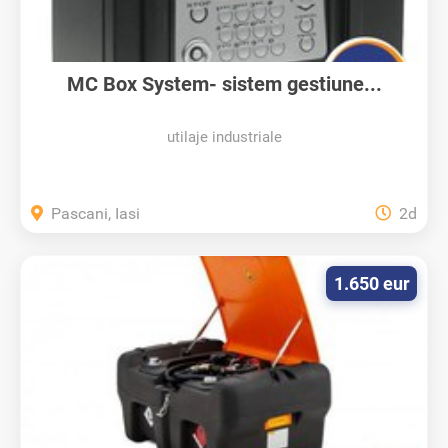
MC Box System- sistem gestiune...
utilaje industriale
Pascani, Iasi
2d
1.650 eur