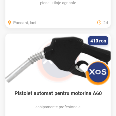
piese utilaje agricole
Pascani, Iasi
2d
410 ron
Pistolet automat pentru motorina A60
echipamente profesionale