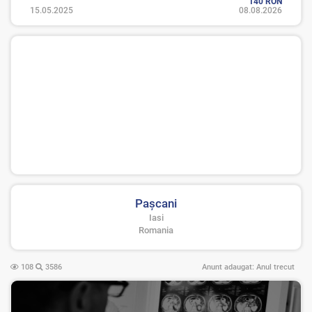
140 RON
15.05.2025
08.08.2026
Paşcani
Iasi
Romania
108
3586
Anunt adaugat:
Anul trecut