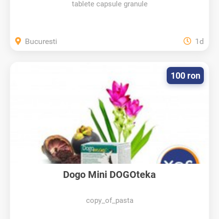
tablete capsule granule
Bucuresti
1d
100 ron
Dogo Mini DOGOteka
copy_of_pasta