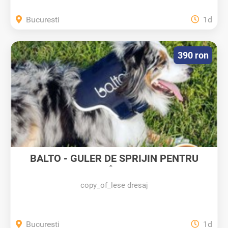
Bucuresti
1d
390 ron
BALTO - GULER DE SPRIJIN PENTRU
GÂT...
copy_of_lese dresaj
Bucuresti
1d