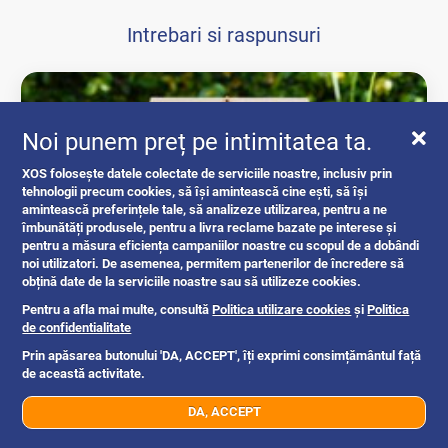
Intrebari si raspunsuri
Noi punem preț pe intimitatea ta.
XOS folosește datele colectate de serviciile noastre, inclusiv prin
tehnologii precum cookies, să își amintească cine ești, să își
amintească preferințele tale, să analizeze utilizarea, pentru a ne
îmbunătăți produsele, pentru a livra reclame bazate pe interese și
pentru a măsura eficiența campaniilor noastre cu scopul de a dobândi
noi utilizatori. De asemenea, permitem partenerilor de încredere să
obțină date de la serviciile noastre sau să utilizeze cookies.
Ghid complet: acte necesare pentru...
Pentru a afla mai multe, consultă
Politica utilizare cookies
și
Politica
de confidentialitate
intrebari si raspunsuri
Prin apăsarea butonului 'DA, ACCEPT', îți exprimi consimțământul față
de această activitate.
DA, ACCEPT
07xx xxx xxx
Trimite mesaj
Romania
1mo