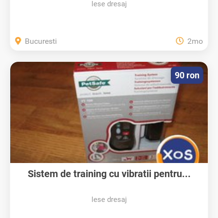
lese dresaj
Bucuresti
2mo
90 ron
Sistem de training cu vibratii pentru...
lese dresaj