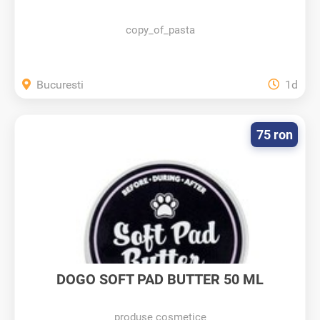
copy_of_pasta
Bucuresti
1d
75 ron
DOGO SOFT PAD BUTTER 50 ML
produse cosmetice