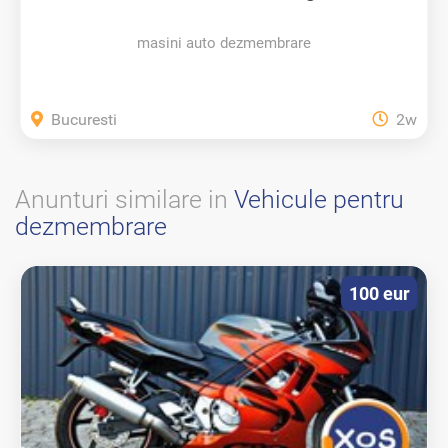
masini auto dezmembrare
Bucuresti
2w
Anunturi similare in
Vehicule pentru
dezmembrare
100 eur