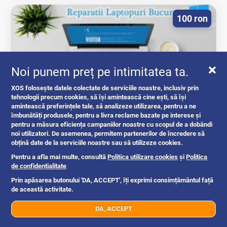
100 ron
Noi punem preț pe intimitatea ta.
XOS folosește datele colectate de serviciile noastre, inclusiv prin
tehnologii precum cookies, să își amintească cine ești, să își
amintească preferințele tale, să analizeze utilizarea, pentru a ne
îmbunătăți produsele, pentru a livra reclame bazate pe interese și
REPARATII LAPTOPURI BUCURESTI
pentru a măsura eficiența campaniilor noastre cu scopul de a dobândi
REPARATII...
noi utilizatori. De asemenea, permitem partenerilor de încredere să
obțină date de la serviciile noastre sau să utilizeze cookies.
reparatii pc
Pentru a afla mai multe, consultă
Politica utilizare cookies
și
Politica
de confidentialitate
Prin apăsarea butonului 'DA, ACCEPT', îți exprimi consimțământul față
Bucuresti
17h
de această activitate.
DA, ACCEPT
07xx xxx xxx
Trimite mesaj
100 ron