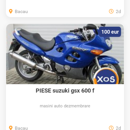
Bacau
2d
100 eur
PIESE suzuki gsx 600 f
masini auto dezmembrare
Bacau
2d