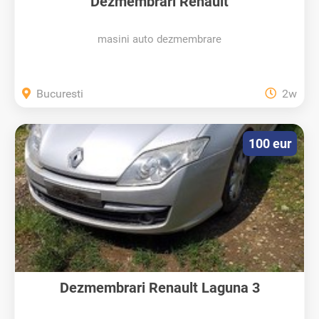
Dezmembrari Renault
masini auto dezmembrare
Bucuresti
2w
100 eur
Dezmembrari Renault Laguna 3