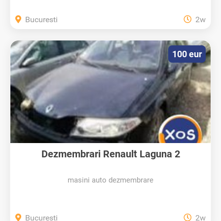
Bucuresti
2w
100 eur
Dezmembrari Renault Laguna 2
masini auto dezmembrare
Bucuresti
2w