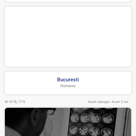
Bucuresti
Romania
42
1775
Anunt adaugat:
Acum 2 ani