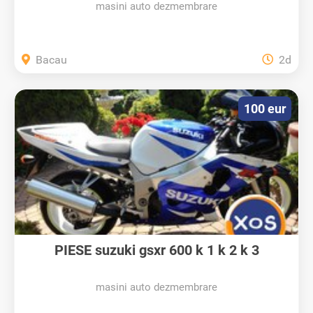
masini auto dezmembrare
Bacau
2d
100 eur
PIESE suzuki gsxr 600 k 1 k 2 k 3
masini auto dezmembrare