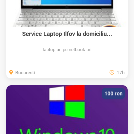
Service Laptop Ilfov la domiciliu...
laptop uri pc netbook uri
Bucuresti
17h
100 ron