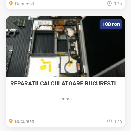
Bucuresti
17h
100 ron
REPARATII CALCULATOARE BUCURESTI...
emmc
Bucuresti
17h