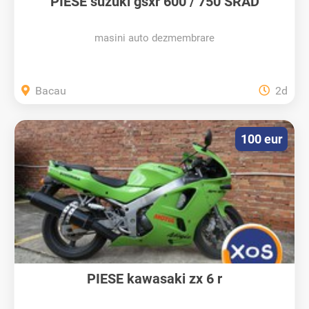
PIESE suzuki gsxr 600 / 750 SRAD
masini auto dezmembrare
Bacau
2d
100 eur
PIESE kawasaki zx 6 r