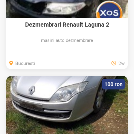
Dezmembrari Renault Laguna 2
masini auto dezmembrare
Bucuresti
2w
100 ron