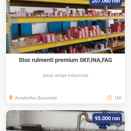
207.060 ron
Stoc rulmenti premium SKF,INA,FAG
piese utilaje industriale
Aviatorilor, Bucuresti
16h
95.000 ron