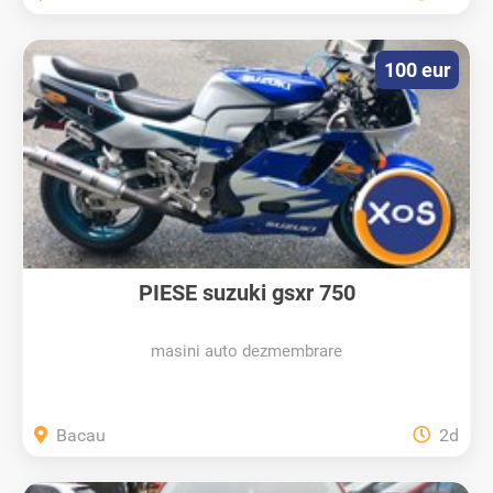
100 eur
PIESE suzuki gsxr 750
masini auto dezmembrare
Bacau
2d