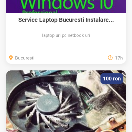
Service Laptop Bucuresti Instalare...
laptop uri pc netbook uri
Bucuresti
17h
100 ron