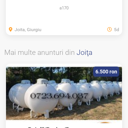
a170
Joita, Giurgiu
5d
Mai multe anunturi din
Joiţa
6.500 ron