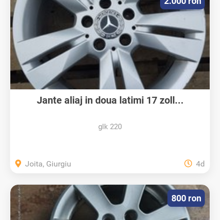
2.000 ron
Jante aliaj in doua latimi 17 zoll...
glk 220
Joita, Giurgiu
4d
800 ron