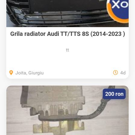
Grila radiator Audi TT/TTS 8S (2014-2023 )
tt
Joita, Giurgiu
4d
200 ron