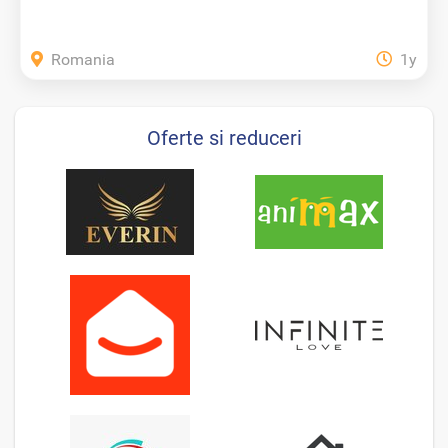
Romania
1y
Oferte si reduceri