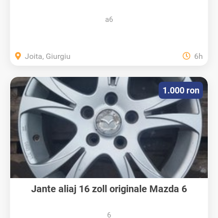
a6
Joita, Giurgiu
6h
1.000 ron
Jante aliaj 16 zoll originale Mazda 6
6