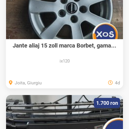
Jante aliaj 15 zoll marca Borbet, gama...
ix120
Joita, Giurgiu
4d
1.700 ron