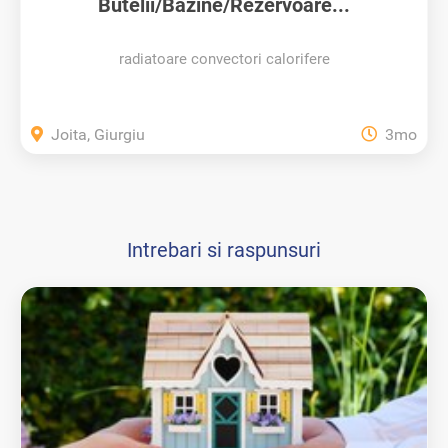
Butelii/Bazine/Rezervoare...
radiatoare convectori calorifere
Joita, Giurgiu
3mo
Intrebari si raspunsuri