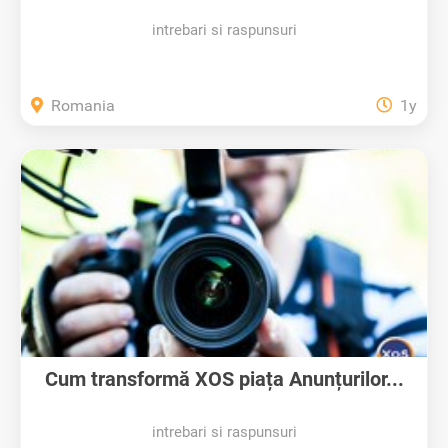
intrebari si raspunsuri
Romania
1y
Cum transformă XOS piața Anunțurilor...
intrebari si raspunsuri