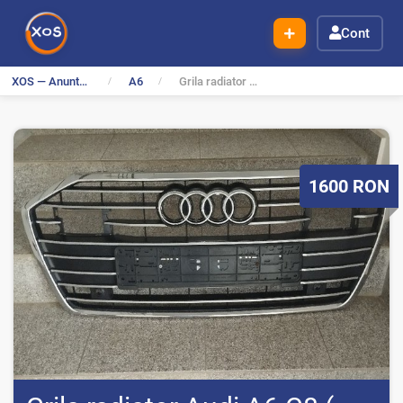
Cont
XOS — Anunturi Gratuite
A6
Grila radiator Audi A6 C8 ( 2018-2020 )
P
1600
RON
r
e
t