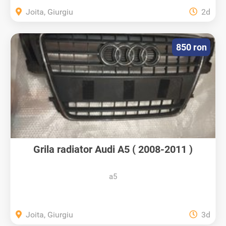
Joita, Giurgiu
2d
850 ron
Grila radiator Audi A5 ( 2008-2011 )
a5
Joita, Giurgiu
3d