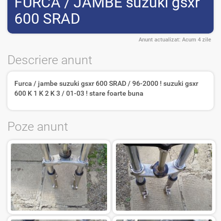
FURCA / JAMBE suzuki gsxr
600 SRAD
Anunt actualizat:
Acum 4 zile
Descriere anunt
Furca / jambe suzuki gsxr 600 SRAD / 96-2000 ! suzuki gsxr
600 K 1 K 2 K 3 / 01-03 ! stare foarte buna
Poze anunt