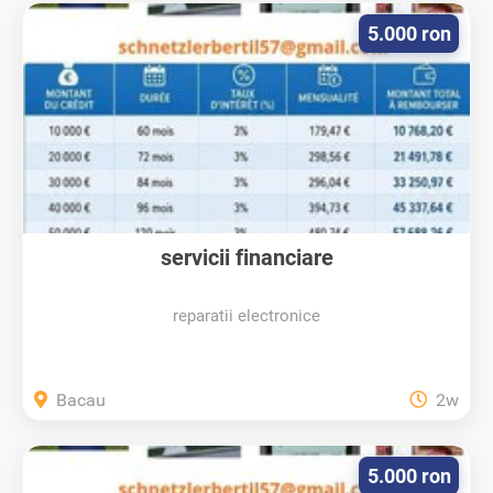
5.000 ron
servicii financiare
reparatii electronice
Bacau
2w
5.000 ron