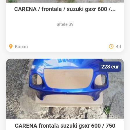
CARENA / frontala / suzuki gsxr 600 /...
altele 39
Bacau
4d
228 eur
CARENA frontala suzuki gsxr 600 / 750