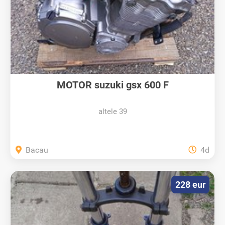
MOTOR suzuki gsx 600 F
altele 39
Bacau
4d
228 eur