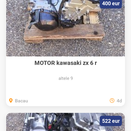
400 eur
MOTOR kawasaki zx 6 r
altele 9
Bacau
4d
522 eur