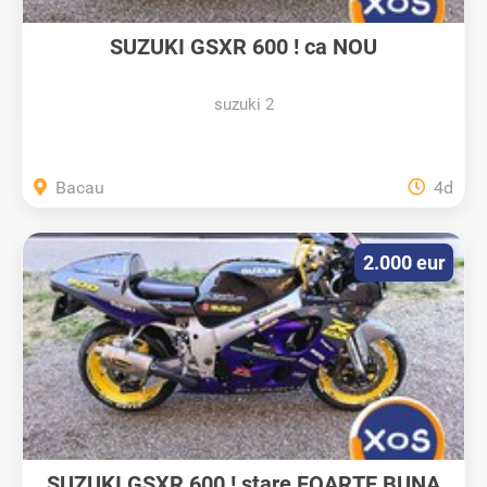
SUZUKI GSXR 600 ! ca NOU
suzuki 2
Bacau
4d
2.000 eur
SUZUKI GSXR 600 ! stare FOARTE BUNA