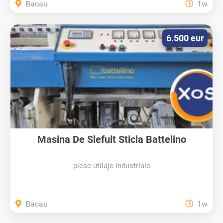
Bacau
1w
6.500 eur
Masina De Slefuit Sticla Battelino
piese utilaje industriale
Bacau
1w