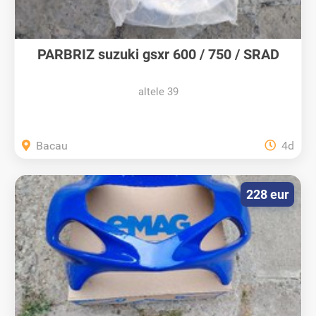
PARBRIZ suzuki gsxr 600 / 750 / SRAD
altele 39
Bacau
4d
228 eur