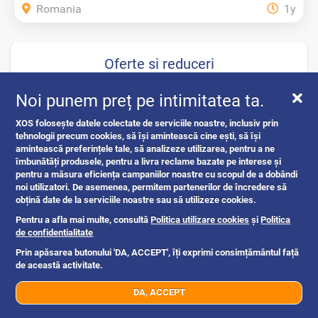
Romania
1y
Oferte si reduceri
Noi punem preț pe intimitatea ta.
XOS folosește datele colectate de serviciile noastre, inclusiv prin
tehnologii precum cookies, să își amintească cine ești, să își
amintească preferințele tale, să analizeze utilizarea, pentru a ne
îmbunătăți produsele, pentru a livra reclame bazate pe interese și
pentru a măsura eficiența campaniilor noastre cu scopul de a dobândi
noi utilizatori. De asemenea, permitem partenerilor de încredere să
obțină date de la serviciile noastre sau să utilizeze cookies.
Pentru a afla mai multe, consultă
Politica utilizare cookies
și
Politica
de confidentialitate
Prin apăsarea butonului 'DA, ACCEPT', îți exprimi consimțământul față
de această activitate.
DA, ACCEPT
07xx xxx xxx
Trimite mesaj