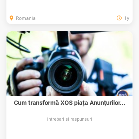
Romania
1y
Cum transformă XOS piața Anunțurilor...
intrebari si raspunsuri