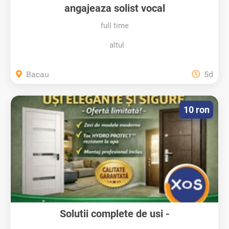
angajeaza solist vocal
full time
altul
Bacau
5d
10 ron
Solutii complete de usi -
condorsystems.ro...