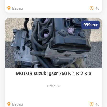
Bacau
4d
999 eur
MOTOR suzuki gsxr 750 K 1 K 2 K 3
altele 39
Bacau
4d