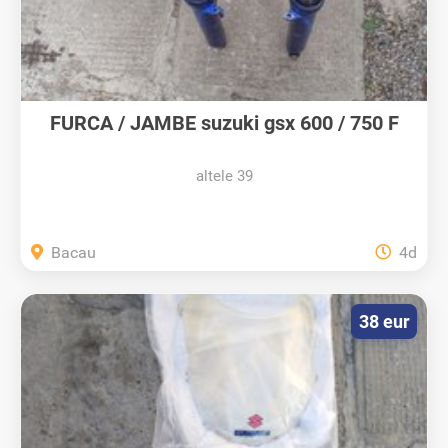
FURCA / JAMBE suzuki gsx 600 / 750 F
altele 39
Bacau
4d
38 eur