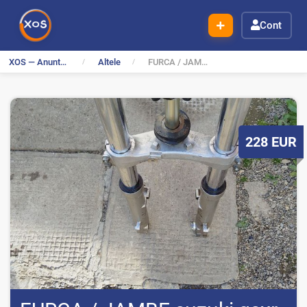
Cont
XOS — Anunturi Gratuite
Altele
FURCA / JAMBE suzuki gsxr 600 SRAD
P
228
EUR
r
e
t