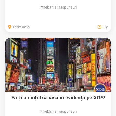
intrebari si raspunsuri
Romania
1y
Fă-ți anunțul să iasă în evidență pe XOS!
intrebari si raspunsuri