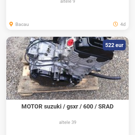
altele 9
Bacau
4d
522 eur
MOTOR suzuki / gsxr / 600 / SRAD
altele 39