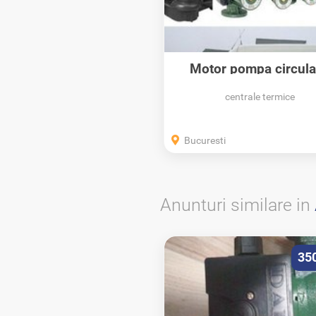
Motor pompa circula
DAB- BPH 120/280.
centrale termice
Bucuresti
Anunturi similare in
35