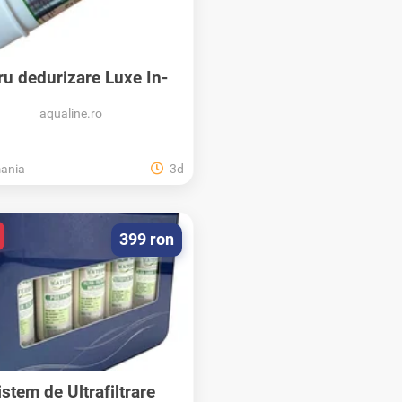
tru dedurizare Luxe In-
Line 2,5 x 10...
aqualine.ro
ania
3d
399 ron
istem de Ultrafiltrare