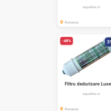
si UV led...
aqualine.ro
Romania
-48%
3
Filtru dedurizare Luxe
Line Soft 2,5 x 10..
aqualine.ro
Romania