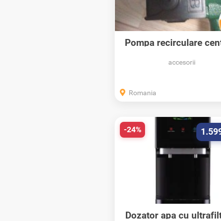
Pompa recirculare cen
termica...
accesorii
Romania
-24%
1.59
Dozator apa cu ultrafil