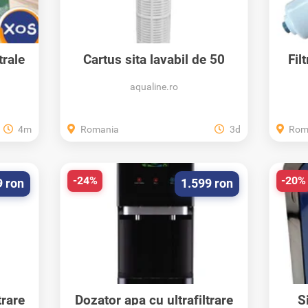
trale
Cartus sita lavabil de 50
Fil
microni din...
aqualine.ro
4m
Romania
3d
Rom
-24%
-20%
9 ron
1.599 ron
trare
Dozator apa cu ultrafiltrare
S