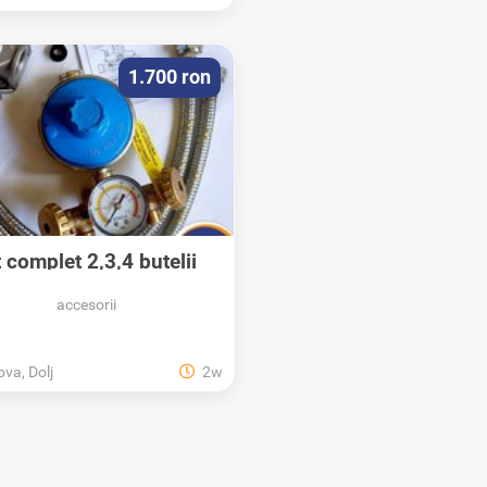
1.700 ron
t complet 2,3,4 butelii
50/80 Litri...
accesorii
ova, Dolj
2w