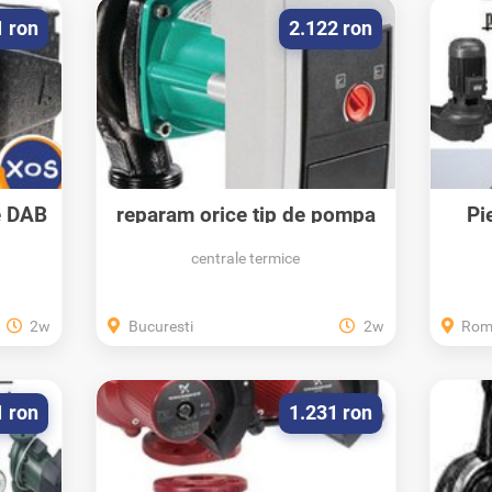
1 ron
2.122 ron
e DAB
reparam orice tip de pompa
Pi
WILO si...
centrale termice
2w
Bucuresti
2w
Rom
1 ron
1.231 ron