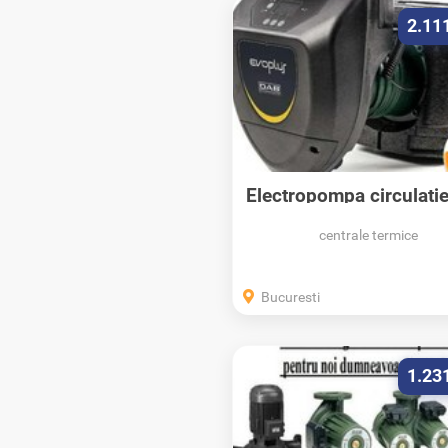
2.11
Electropompa circulati
evoplus...
centrale termice
Bucuresti
1.23