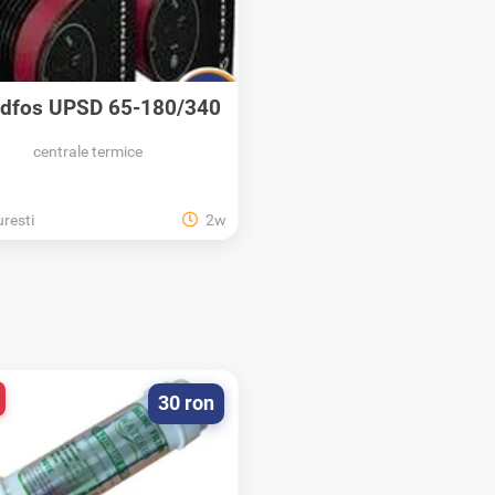
dfos UPSD 65-180/340
trifazata...
centrale termice
resti
2w
30 ron