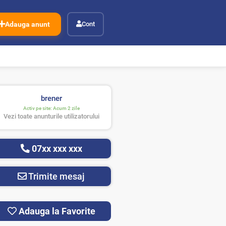
Adauga anunt
Cont
brener
Activ pe site:
Acum 2 zile
Vezi toate anunturile utilizatorului
07xx xxx xxx
Trimite mesaj
Adauga la Favorite