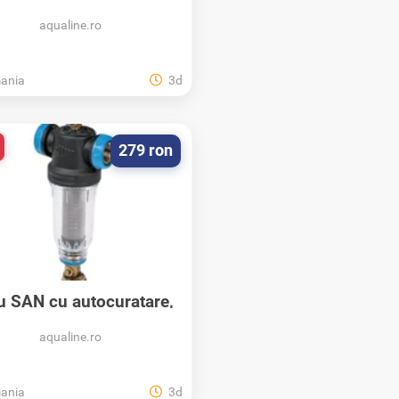
Waterline...
aqualine.ro
ania
3d
279 ron
ru SAN cu autocuratare,
cu cartus...
aqualine.ro
ania
3d