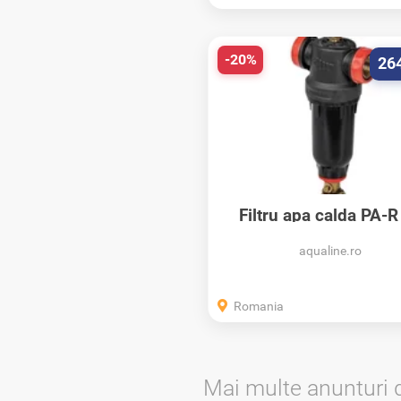
-20%
26
Filtru apa calda PA-R
autocuratare...
aqualine.ro
Romania
Mai multe anunturi 