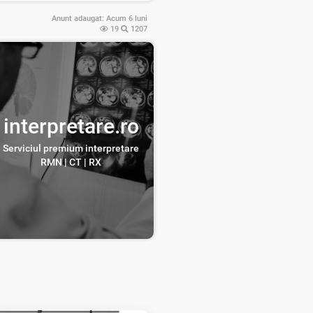
Anunt adaugat:
Acum 6 luni
19
1207
interpretare.ro
Serviciul premium interpretare
RMN | CT | RX