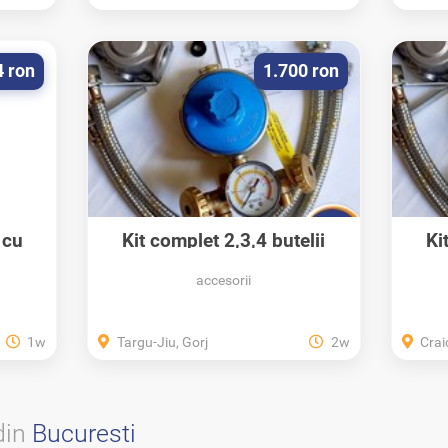
4 ron
1.700 ron
 cu
Kit complet 2,3,4 butelii
Ki
50/80 Litri...
accesorii
1w
Targu-Jiu, Gorj
2w
Crai
din
Bucuresti