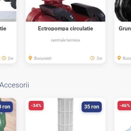
tie
Ectropompa circulatie
Grun
50M
Grundfos gemelara...
centrale termice
2w
Bucuresti
2w
Bucu
Accesorii
-34%
-46%
0 ron
35 ron