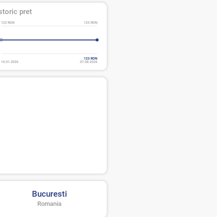
storic pret
123 RON
123 RON
123 RON
10.01.2026
07.08.2026
Bucuresti
Romania