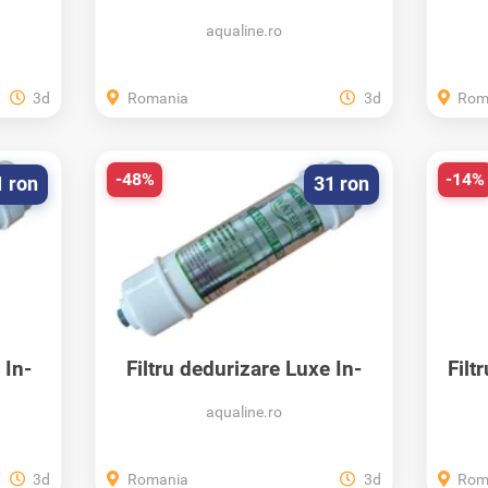
si UV led...
aqualine.ro
3d
Romania
3d
Rom
-48%
-14%
1 ron
31 ron
 In-
Filtru dedurizare Luxe In-
Filt
.
Line Soft 2,5 x 10...
aqualine.ro
3d
Romania
3d
Rom