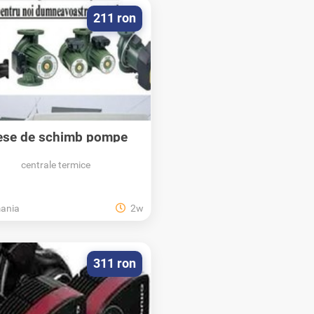
211 ron
ese de schimb pompe
circulatie...
centrale termice
ania
2w
311 ron