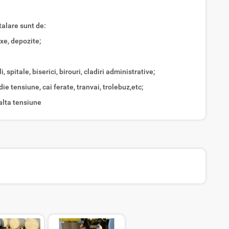
alare sunt de:
exe, depozite;
, spitale, biserici, birouri, cladiri administrative;
die tensiune, cai ferate, tranvai, trolebuz,etc;
nalta tensiune