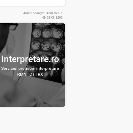
Anunt adaugat:
Anul trecut
38
1293
interpretare.ro
Serviciul premium interpretare
RMN | CT | RX