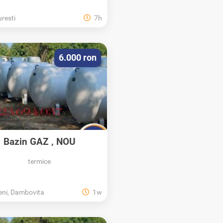
resti
7h
6.000 ron
Bazin GAZ , NOU
,recipient...
termice
ni, Dambovita
1w