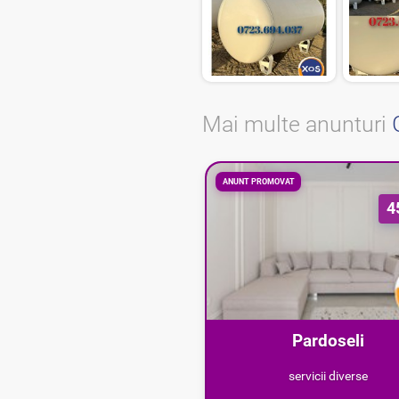
Mai multe anunturi
ANUNT PROMOVAT
4
Pardoseli
epoxidice/poliuretanice 
servicii diverse