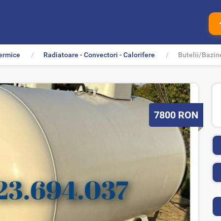
ermice
Radiatoare - Convectori - Calorifere
Butelii/Bazi
P
7800
RON
r
e
t