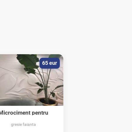
65 eur
Microciment pentru
pardoseli si pereti
gresie faianta