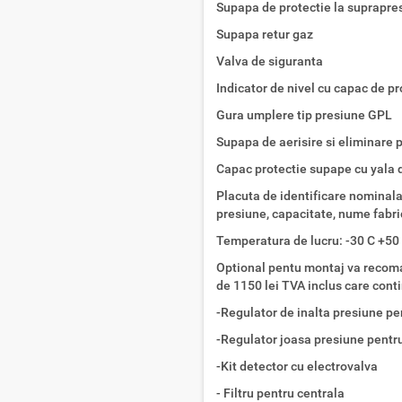
Supapa de protectie la suprapre
Supapa retur gaz
Valva de siguranta
Indicator de nivel cu capac de pr
Gura umplere tip presiune GPL
Supapa de aerisire si eliminare 
Capac protectie supape cu yala 
Placuta de identificare nominala c
presiune, capacitate, nume fabr
Temperatura de lucru: -30 C +50
Optional pentu montaj va recoman
de 1150 lei TVA inclus care cont
-Regulator de inalta presiune pe
-Regulator joasa presiune pentr
-Kit detector cu electrovalva
- Filtru pentru centrala