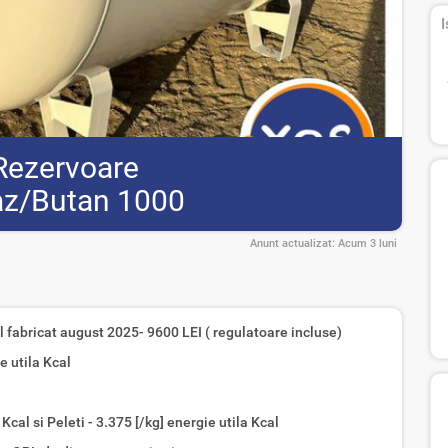
I
/Rezervoare
z/Butan 1000
Anunt actualizat:
Acum 3 luni
abricat august 2025- 9600 LEI ( regulatoare incluse)
e utila Kcal
Kcal si Peleti - 3.375 [/kg] energie utila Kcal