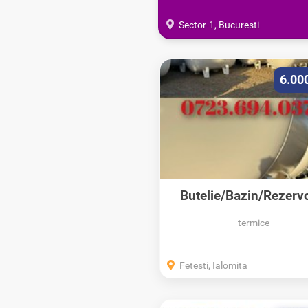
Sector-1, Bucuresti
6.00
Butelie/Bazin/Rezervo
termice
Fetesti, Ialomita