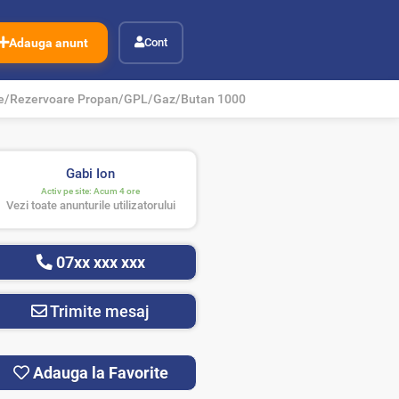
Adauga anunt
Cont
ne/Rezervoare Propan/GPL/Gaz/Butan 1000
Gabi Ion
Activ pe site:
Acum 4 ore
Vezi toate anunturile utilizatorului
07xx xxx xxx
Trimite mesaj
Adauga la Favorite