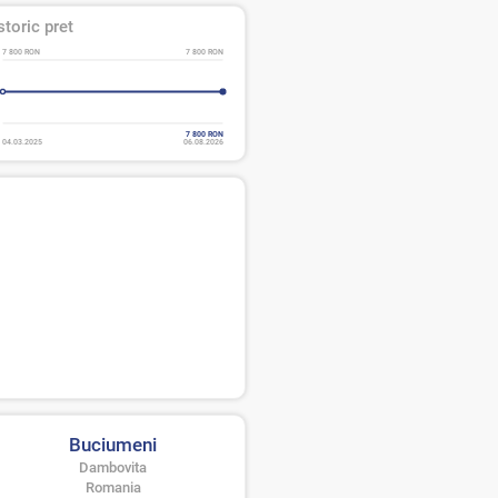
storic pret
7 800 RON
7 800 RON
7 800 RON
04.03.2025
06.08.2026
Buciumeni
Dambovita
Romania