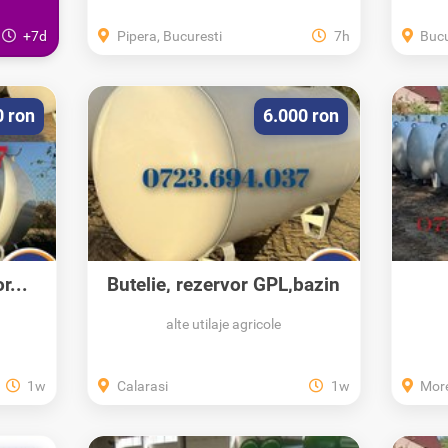
+7d
Pipera, Bucuresti
7h
Bucu
0 ron
6.000 ron
r...
Butelie, rezervor GPL,bazin
Nou 2025-...
alte utilaje agricole
1w
Calarasi
1w
More