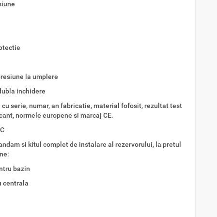
siune
otectie
presiune la umplere
dubla inchidere
u serie, numar, an fabricatie, material fofosit, rezultat test
icant, normele europene si marcaj CE.
 C
dam si kitul complet de instalare al rezervorului, la pretul
ine:
ntru bazin
u centrala