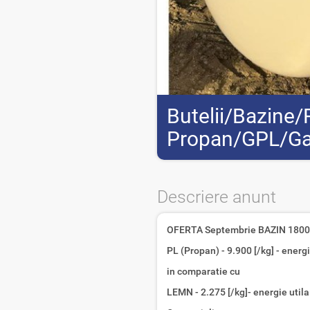
Butelii/Bazine
Propan/GPL/Ga
Descriere anunt
OFERTA Septembrie BAZIN 1800l f
PL (Propan) - 9.900 [/kg] - energi
in comparatie cu
LEMN - 2.275 [/kg]- energie utila 