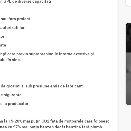
n GPL de diverse capacitati
 sau fara proiect.
autorizatiilor
tor
tate
nță care previn suprapresiunile interne excesive și
lui în sine:
e de grosimi si sub presiune emis de fabricant ,
de siguranta,
de la producator
a la 15-20% mai puțin CO2 faţă de motoarele care folosesc
nea cu 97% mai puţin benzen decât benzina fără plumb.