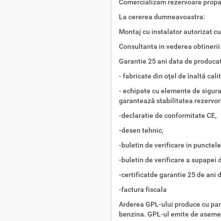
Comercializam rezervoare propa
La cererea dumneavoastra:
Montaj cu instalator autorizat cu
Consultanta in vederea obtinerii 
Garantie 25 ani data de produca
- fabricate din oțel de înaltă cali
- echipate cu elemente de sigura
garantează stabilitatea rezervoru
-declaratie de conformitate CE,
-desen tehnic,
-buletin de verificare in punctel
-buletin de verificare a supapei 
-certificatde garantie 25 de ani 
-factura fiscala
Arderea GPL-ului produce cu pan
benzina. GPL-ul emite de aseme