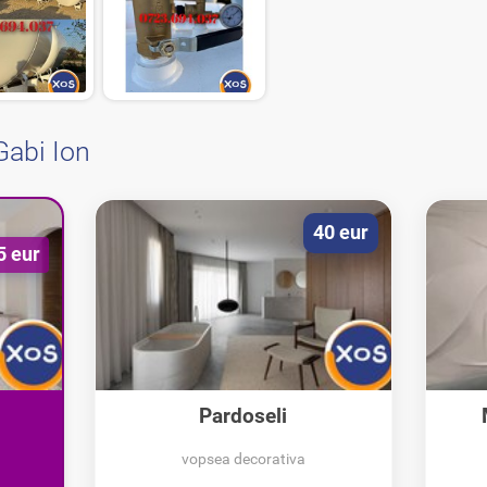
Gabi Ion
40 eur
5 eur
Pardoseli
si...
epoxidice/poliuretanice
vopsea decorativa