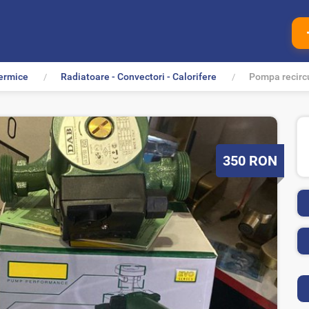
ermice
Radiatoare - Convectori - Calorifere
Pompa recircu
P
350
RON
r
e
t