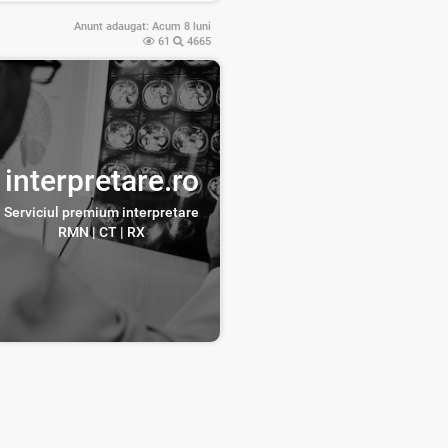
Anunt adaugat:
Acum 8 luni
61
4665
interpretare.ro
Serviciul premium interpretare
RMN | CT | RX