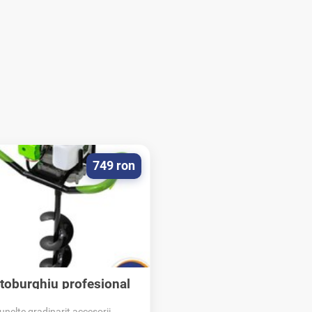
749 ron
oburghiu profesional
freza pamant...
unelte gradinarit accesorii