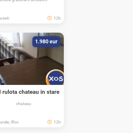
resti
12h
1.980 eur
 rulota chateau in stare
buna cu...
chateau
rele, Ilfov
12h