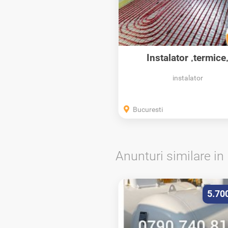
Instalator ,termice
electrice,...
instalator
Bucuresti
Anunturi similare in
5.70