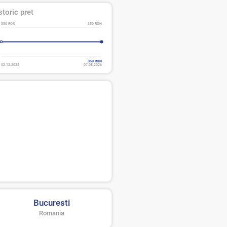
storic pret
350 RON
350 RON
350 RON
02.12.2025
07.08.2026
Bucuresti
Romania