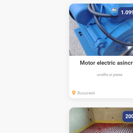
1.09
Motor electric asinc
220v 4.8 kw ptr...
unelte si piese
Bucuresti
20