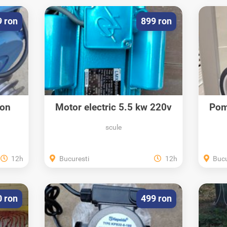
9 ron
899 ron
ron
Motor electric 5.5 kw 220v
Pom
inverter cu...
scule
12h
Bucuresti
12h
Bucu
0 ron
499 ron