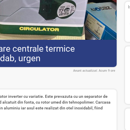
I
re centrale termice
 dab, urgen
Anunt actualizat:
Acum 9 ore
or inverter cu variatie. Este prevazuta cu un separator de
d alcatuit din fonta, cu rotor umed din tehnopolimer. Carcasa
n aluminiu iar axul este realizat din otel inoxidabil, fiind