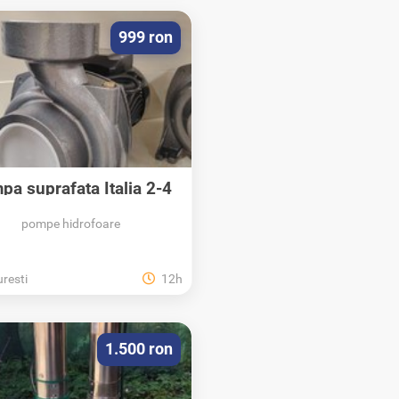
999 ron
pa suprafața Italia 2-4
țoli 72000...
pompe hidrofoare
resti
12h
1.500 ron