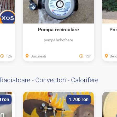
,
Pompa recirculare
Po
profesionala centrale...
pompe hidrofoare
12h
Bucuresti
12h
Berc
Radiatoare - Convectori - Calorifere
0 ron
1.700 ron