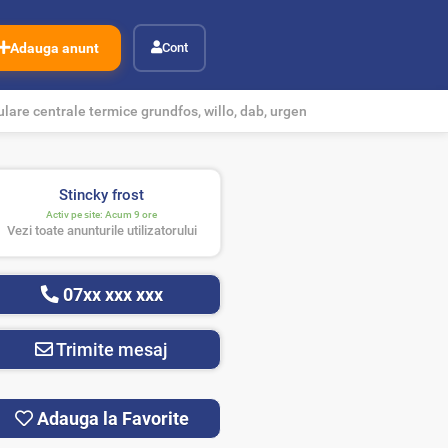
Adauga anunt
Cont
lare centrale termice grundfos, willo, dab, urgen
Stincky frost
Activ pe site:
Acum 9 ore
Vezi toate anunturile utilizatorului
07xx xxx xxx
Trimite mesaj
Adauga la Favorite