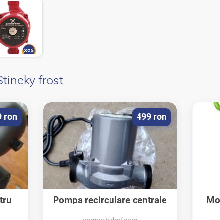
Stincky frost
9 ron
499 ron
tru
Pompa recirculare centrale
Mot
termice Kepeida
pompe hidrofoare