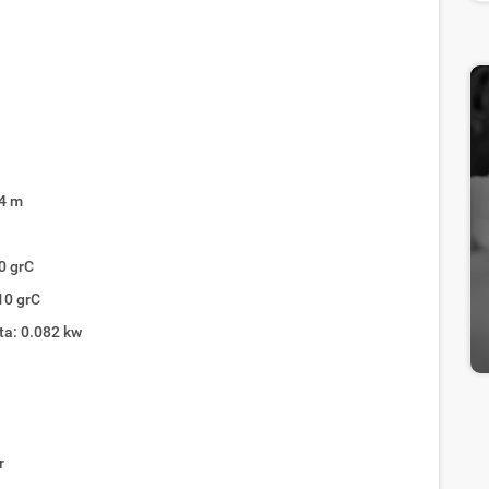
.4 m
0 grC
10 grC
ta: 0.082 kw
r