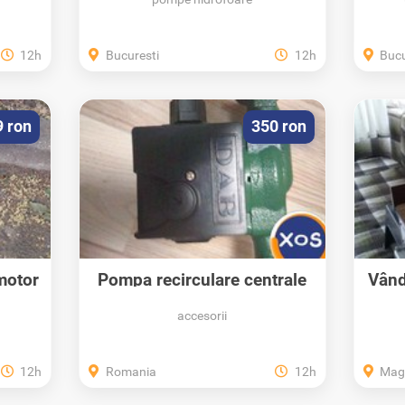
12h
Bucuresti
12h
Bucu
9 ron
350 ron
motor
Pompa recirculare centrale
Vând
termica...
accesorii
12h
Romania
12h
Magu