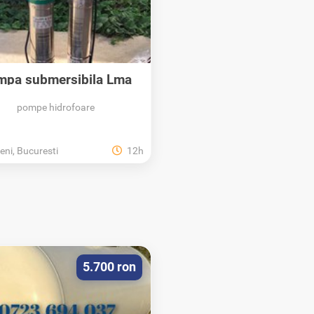
mpa submersibila Lma
motor invertor...
pompe hidrofoare
eni, Bucuresti
12h
5.700 ron