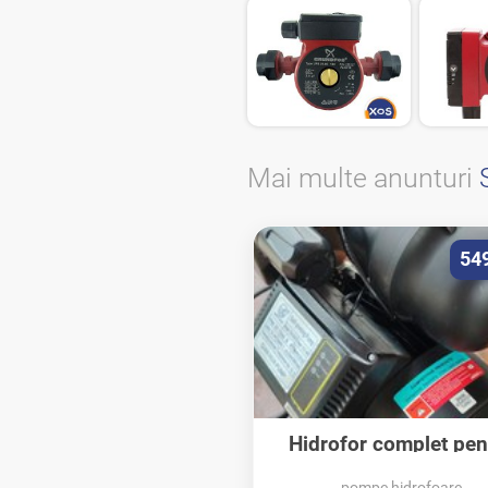
Mai multe anunturi
54
Hidrofor complet pen
locuință,...
pompe hidrofoare