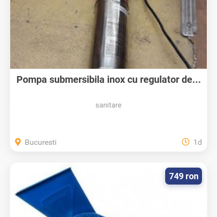
Pompa submersibila inox cu regulator de...
sanitare
Bucuresti
1d
749 ron