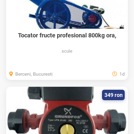
Tocator fructe profesional 800kg ora,
urgent
scule
Berceni, Bucuresti
1d
349 ron