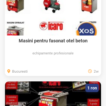
Masini pentru fasonat otel beton
echipamente profesionale
Bucuresti
2w
1 ron