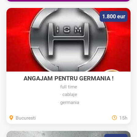
1.800 eur
ANGAJAM PENTRU GERMANIA !
full time
cablaje
germania
Bucuresti
15h