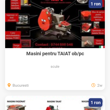
1 ron
Masini pentru TAIAT ob/pc
scule
Bucuresti
2w
1 ron