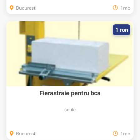
Bucuresti
1mo
1 ron
Fierastraie pentru bca
scule
Bucuresti
1mo