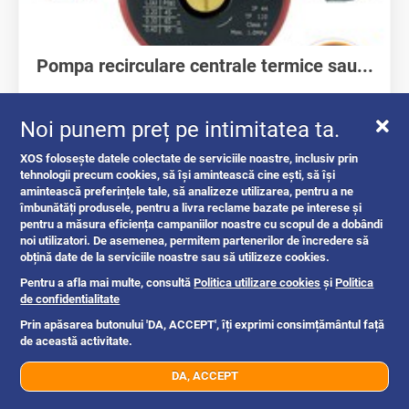
Pompa recirculare centrale termice sau...
pompe hidrofoare
Noi punem preț pe intimitatea ta.
XOS folosește datele colectate de serviciile noastre, inclusiv prin
tehnologii precum cookies, să își amintească cine ești, să își
Bucuresti
1d
amintească preferințele tale, să analizeze utilizarea, pentru a ne
îmbunătăți produsele, pentru a livra reclame bazate pe interese și
pentru a măsura eficiența campaniilor noastre cu scopul de a dobândi
noi utilizatori. De asemenea, permitem partenerilor de încredere să
1.000 ron
obțină date de la serviciile noastre sau să utilizeze cookies.
Pentru a afla mai multe, consultă
Politica utilizare cookies
și
Politica
de confidentialitate
Prin apăsarea butonului 'DA, ACCEPT', îți exprimi consimțământul față
de această activitate.
DA, ACCEPT
07xx xxx xxx
Trimite mesaj