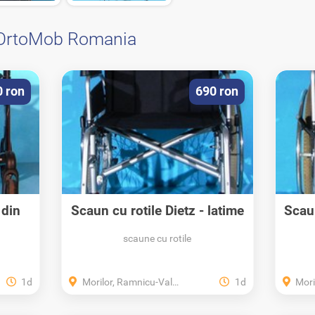
OrtoMob Romania
0 ron
690 ron
 din
Scaun cu rotile Dietz - latime
Scaun
.
sezut 56 cm
scaune cu rotile
1d
Morilor, Ramnicu-Valcea, Valcea
1d
Morilo