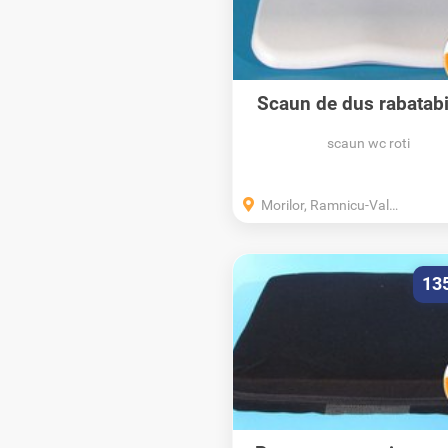
Scaun de dus rabatabi
perete
scaun wc roti
Morilor, Ramnicu-Valcea, Valcea
13