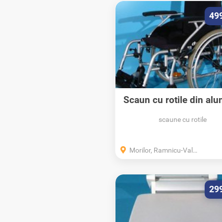
49
Scaun cu rotile din alu
Drive -...
scaune cu rotile
Morilor, Ramnicu-Valcea, Valcea
29