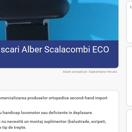
I
 scari Alber Scalacombi ECO
Anunt actualizat:
Saptamana trecuta
comercializarea produselor ortopedice second-hand import
u handicap locomotor sau deficiente in deplasare.
i nu necesită un montaj suplimentar (balustrade, scripeti,
e tip de trepte.