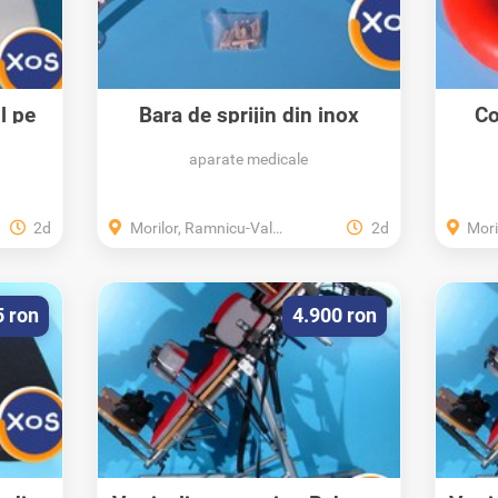
l pe
Bara de sprijin din inox
Co
aparate medicale
2d
Morilor, Ramnicu-Valcea, Valcea
2d
Morilo
5 ron
4.900 ron