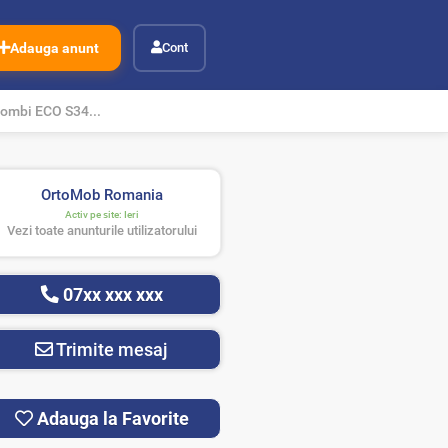
Adauga anunt
Cont
combi ECO S34...
OrtoMob Romania
Activ pe site:
Ieri
Vezi toate anunturile utilizatorului
07xx xxx xxx
Trimite mesaj
Adauga la Favorite