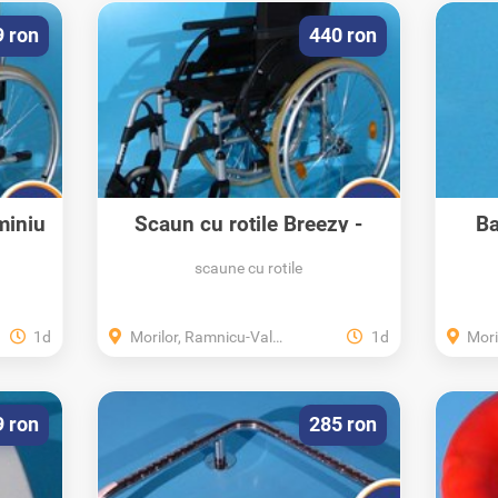
9 ron
440 ron
miniu
Scaun cu rotile Breezy -
Ba
latime sezut 40 cm...
scaune cu rotile
1d
Morilor, Ramnicu-Valcea, Valcea
1d
Morilo
9 ron
285 ron