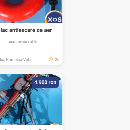
lac antiescare pe aer
scaune cu rotile
r, Ramnicu-Valcea, Valcea
2d
4.900 ron