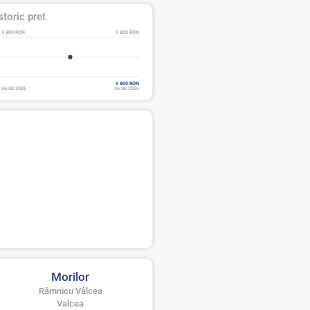
storic pret
9 800 RON
9 800 RON
9 800 RON
06.08.2026
06.08.2026
Morilor
Râmnicu Vâlcea
Valcea