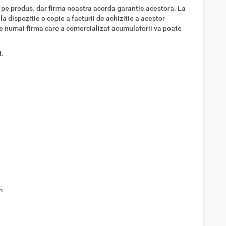
i pe produs. dar firma noastra acorda garantie acestora. La
a dispozitie o copie a facturii de achizitie a acestor
ie numai firma care a comercializat acumulatorii va poate
t.
m