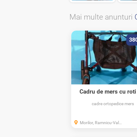
Mai multe anunturi
38
Cadru de mers cu roti
aluminiu Russka..
cadre ortopedice mers
Morilor, Ramnicu-Valcea, Valcea