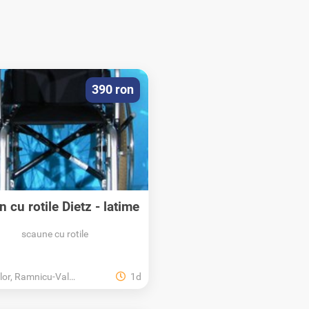
390 ron
 cu rotile Dietz - latime
sezut 39 cm...
scaune cu rotile
r, Ramnicu-Valcea, Valcea
1d