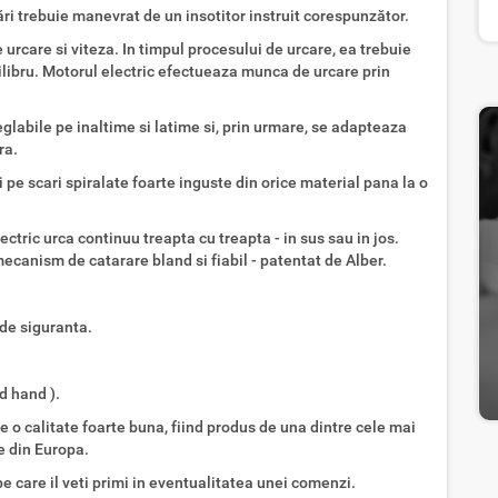
ări trebuie manevrat de un insotitor instruit corespunzător.
 urcare si viteza. In timpul procesului de urcare, ea trebuie
ilibru. Motorul electric efectueaza munca de urcare prin
glabile pe inaltime si latime si, prin urmare, se adapteaza
ra.
pe scari spiralate foarte inguste din orice material pana la o
ctric urca continuu treapta cu treapta - in sus sau in jos.
ecanism de catarare bland si fiabil - patentat de Alber.
 de siguranta.
d hand ).
e o calitate foarte buna, fiind produs de una dintre cele mai
e din Europa.
pe care il veti primi in eventualitatea unei comenzi.