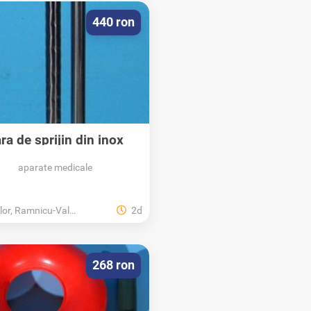
440 ron
ra de sprijin din inox
aparate medicale
r, Ramnicu-Valcea, Valcea
2d
268 ron