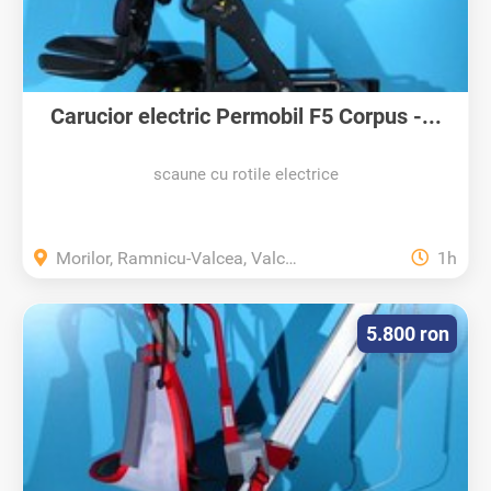
Carucior electric Permobil F5 Corpus -...
scaune cu rotile electrice
Morilor, Ramnicu-Valcea, Valcea
1h
5.800 ron