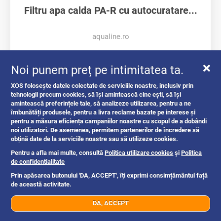
Filtru apa calda PA-R cu autocuratare...
aqualine.ro
Noi punem preț pe intimitatea ta.
Romania
1w
XOS folosește datele colectate de serviciile noastre, inclusiv prin
tehnologii precum cookies, să își amintească cine ești, să își
amintească preferințele tale, să analizeze utilizarea, pentru a ne
îmbunătăți produsele, pentru a livra reclame bazate pe interese și
pentru a măsura eficiența campaniilor noastre cu scopul de a dobândi
Intrebari si raspunsuri
noi utilizatori. De asemenea, permitem partenerilor de încredere să
obțină date de la serviciile noastre sau să utilizeze cookies.
Pentru a afla mai multe, consultă
Politica utilizare cookies
și
Politica
de confidentialitate
Prin apăsarea butonului 'DA, ACCEPT', îți exprimi consimțământul față
de această activitate.
DA, ACCEPT
07xx xxx xxx
Trimite mesaj