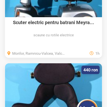
Scuter electric pentru batrani Meyra...
scaune cu rotile electrice
Morilor, Ramnicu-Valcea, Valcea
1h
440 ron