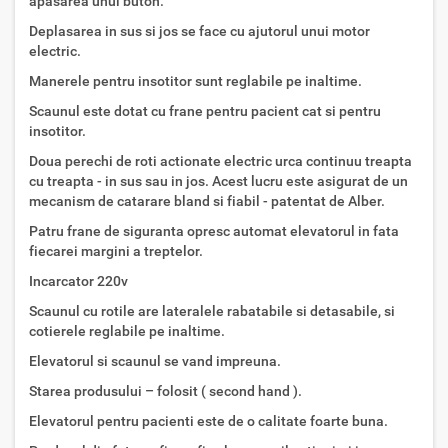
apasarea unui buton.
Deplasarea in sus si jos se face cu ajutorul unui motor
electric.
Manerele pentru insotitor sunt reglabile pe inaltime.
Scaunul este dotat cu frane pentru pacient cat si pentru
insotitor.
Doua perechi de roti actionate electric urca continuu treapta
cu treapta - in sus sau in jos. Acest lucru este asigurat de un
mecanism de catarare bland si fiabil - patentat de Alber.
Patru frane de siguranta opresc automat elevatorul in fata
fiecarei margini a treptelor.
Incarcator 220v
Scaunul cu rotile are lateralele rabatabile si detasabile, si
cotierele reglabile pe inaltime.
Elevatorul si scaunul se vand impreuna.
Starea produsului – folosit ( second hand ).
Elevatorul pentru pacienti este de o calitate foarte buna.