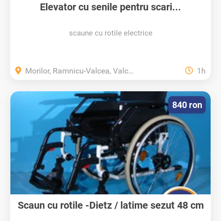
Elevator cu senile pentru scari...
scaune cu rotile electrice
Morilor, Ramnicu-Valcea, Valcea
1h
840 ron
Scaun cu rotile -Dietz / latime sezut 48 cm