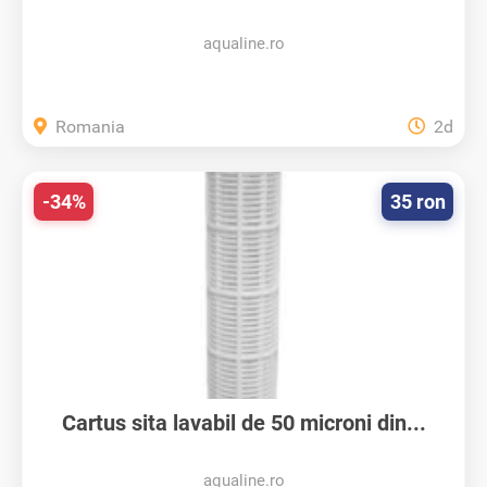
aqualine.ro
Romania
2d
-34%
35 ron
Cartus sita lavabil de 50 microni din...
aqualine.ro