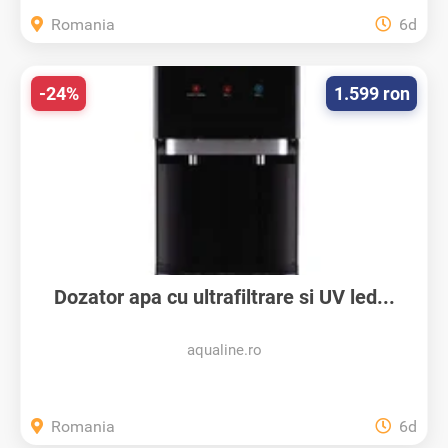
Romania
6d
-24%
1.599 ron
Dozator apa cu ultrafiltrare si UV led...
aqualine.ro
Romania
6d