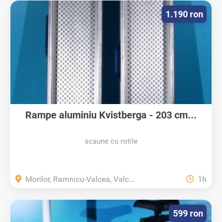
1.190 ron
Rampe aluminiu Kvistberga - 203 cm...
scaune cu rotile
Morilor, Ramnicu-Valcea, Valcea
1h
599 ron