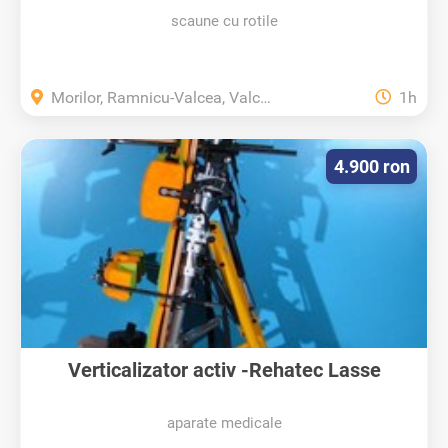
scaune cu rotile
Morilor, Ramnicu-Valcea, Valcea
1h
4.900 ron
Verticalizator activ -Rehatec Lasse
aparate medicale