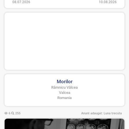
08.07.2026
10.08.2026
Morilor
Râmnicu Vâlcea
Valcea
Romania
6
255
Anunt adaugat:
Luna trecuta