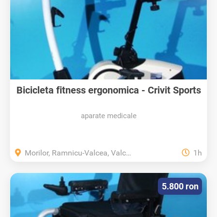
Bicicleta fitness ergonomica - Crivit Sports
aparate medicale
Morilor, Ramnicu-Valcea, Valcea
1h
5.800 ron