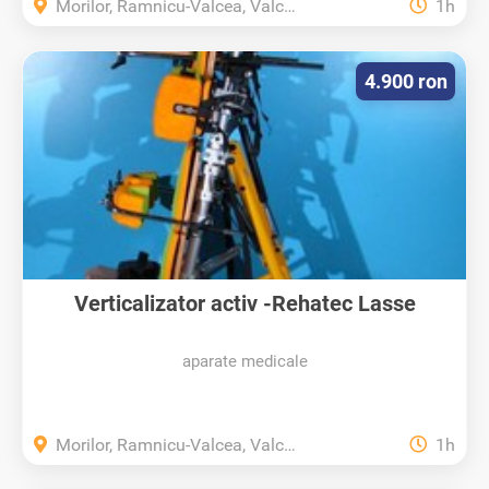
Morilor, Ramnicu-Valcea, Valcea
1h
4.900 ron
Verticalizator activ -Rehatec Lasse
aparate medicale
Morilor, Ramnicu-Valcea, Valcea
1h