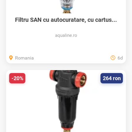
Filtru SAN cu autocuratare, cu cartus...
aqualine.ro
Romania
6d
-20%
264 ron