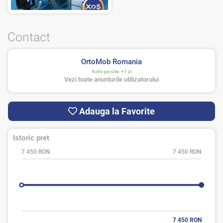
Contact
OrtoMob Romania
Activ pe site:
+1 zi
Vezi toate anunturile utilizatorului
Adauga la Favorite
Istoric pret
7 450 RON
7 450 RON
7 450 RON