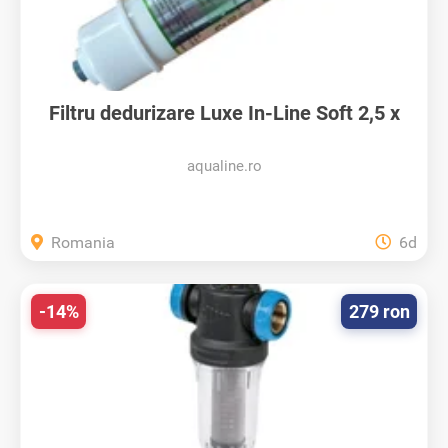
Filtru dedurizare Luxe In-Line Soft 2,5 x
10...
aqualine.ro
Romania
6d
-14%
279 ron