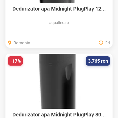
Dedurizator apa Midnight PlugPlay 12...
aqualine.ro
Romania
2d
-17%
3.765 ron
Dedurizator apa Midnight PlugPlay 30...