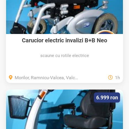
Carucior electric invalizi B+B Neo
scaune cu rotile electrice
Morilor, Ramnicu-Valcea, Valcea
1h
6.999 ron