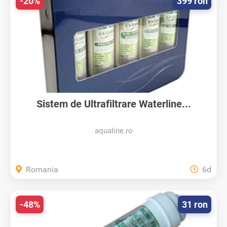
-20%
399 ron
Sistem de Ultrafiltrare Waterline...
aqualine.ro
Romania
6d
-48%
31 ron