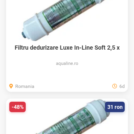
Filtru dedurizare Luxe In-Line Soft 2,5 x
10...
aqualine.ro
Romania
6d
-48%
31 ron