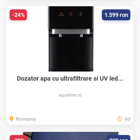
-24%
1.599 ron
Dozator apa cu ultrafiltrare si UV led...
aqualine.ro
Romania
6d