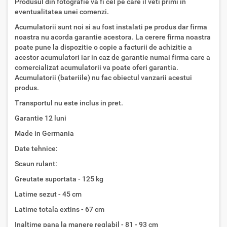
Produsul din fotografie va fi cel pe care il veti primi in
eventualitatea unei comenzi.
Acumulatorii sunt noi si au fost instalati pe produs dar firma
noastra nu acorda garantie acestora. La cerere firma noastra
poate pune la dispozitie o copie a facturii de achizitie a
acestor acumulatori iar in caz de garantie numai firma care a
comercializat acumulatorii va poate oferi garantia.
Acumulatorii (bateriile) nu fac obiectul vanzarii acestui
produs.
Transportul nu este inclus in pret.
Garantie 12 luni
Made in Germania
Date tehnice:
Scaun rulant:
Greutate suportata - 125 kg
Latime sezut - 45 cm
Latime totala extins - 67 cm
Inaltime pana la manere reglabil - 81 - 93 cm