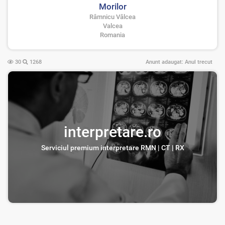
Morilor
Râmnicu Vâlcea
Valcea
Romania
30
1268
Anunt adaugat:
Anul trecut
interpretare.ro
Serviciul premium interpretare RMN | CT | RX