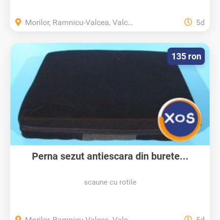
Morilor, Ramnicu-Valcea, Valcea
5d
135 ron
Perna sezut antiescara din burete...
scaune cu rotile
Morilor, Ramnicu-Valcea, Valcea
5d