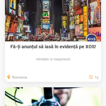
Fă-ți anunțul să iasă în evidență pe XOS!
intrebari si raspunsuri
Romania
1y