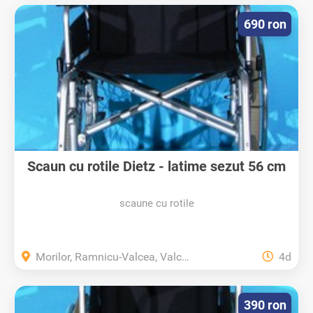
690 ron
Scaun cu rotile Dietz - latime sezut 56 cm
scaune cu rotile
Morilor, Ramnicu-Valcea, Valcea
4d
390 ron