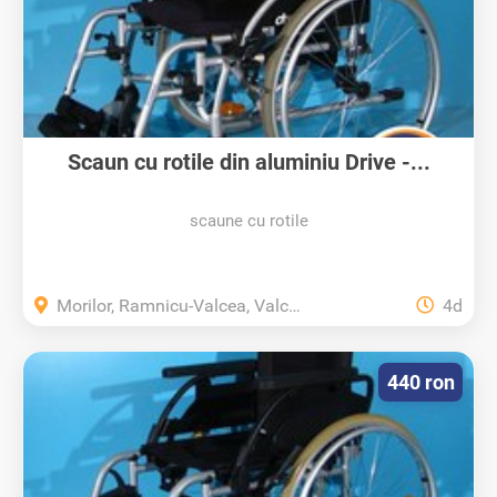
Scaun cu rotile din aluminiu Drive -...
scaune cu rotile
Morilor, Ramnicu-Valcea, Valcea
4d
440 ron