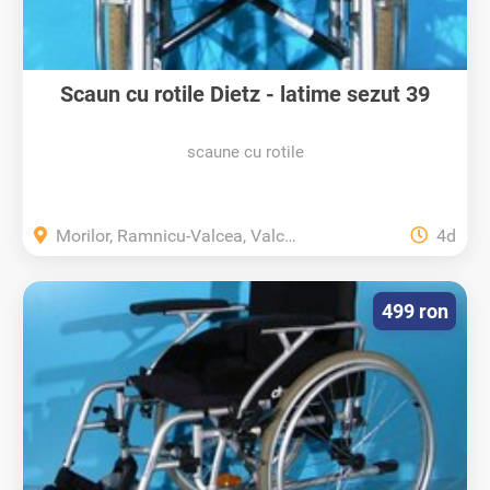
Scaun cu rotile Dietz - latime sezut 39
cm...
scaune cu rotile
Morilor, Ramnicu-Valcea, Valcea
4d
499 ron