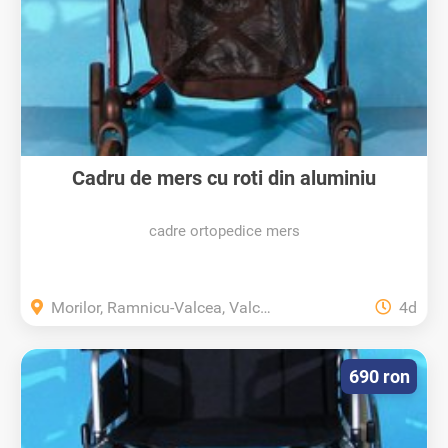
Cadru de mers cu roti din aluminiu
Russka...
cadre ortopedice mers
Morilor, Ramnicu-Valcea, Valcea
4d
690 ron