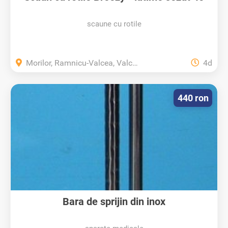
cm...
scaune cu rotile
Morilor, Ramnicu-Valcea, Valcea
4d
440 ron
Bara de sprijin din inox