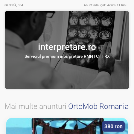
30
534
Anunt adaugat:
Acum 11 luni
interpretare.ro
Serviciul premium interpretare RMN | CT | RX
Mai multe anunturi
OrtoMob Romania
380 ron