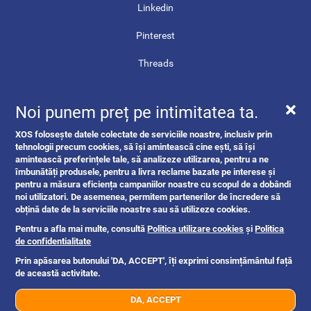
Linkedin
Pinterest
Threads
Contact
Noi punem preț pe intimitatea ta.
Harta site-ului
XOS folosește datele colectate de serviciile noastre, inclusiv prin
ANPC
tehnologii precum cookies, să își amintească cine ești, să își
amintească preferințele tale, să analizeze utilizarea, pentru a ne
îmbunătăți produsele, pentru a livra reclame bazate pe interese și
pentru a măsura eficiența campaniilor noastre cu scopul de a dobândi
noi utilizatori. De asemenea, permitem partenerilor de încredere să
obțină date de la serviciile noastre sau să utilizeze cookies.
Pentru a afla mai multe, consultă
Politica utilizare cookies
și
Politica
de confidentialitate
Prin apăsarea butonului 'DA, ACCEPT', îți exprimi consimțământul față
de această activitate.
DA, ACCEPT
07xx xxx xxx
Trimite mesaj