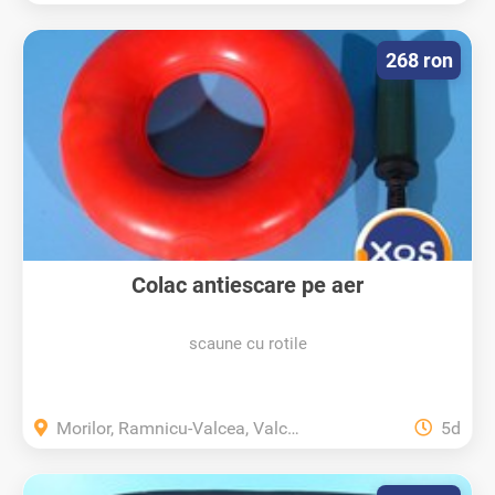
268 ron
Colac antiescare pe aer
scaune cu rotile
Morilor, Ramnicu-Valcea, Valcea
5d