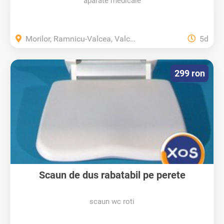
aparate medicale
Morilor, Ramnicu-Valcea, Valcea
5d
299 ron
Scaun de dus rabatabil pe perete
scaun wc roti