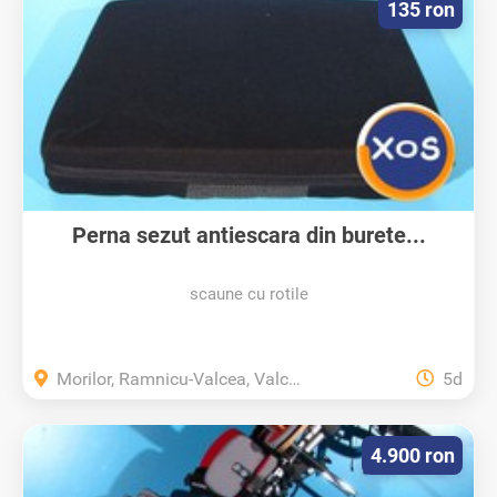
135 ron
Perna sezut antiescara din burete...
scaune cu rotile
Morilor, Ramnicu-Valcea, Valcea
5d
4.900 ron