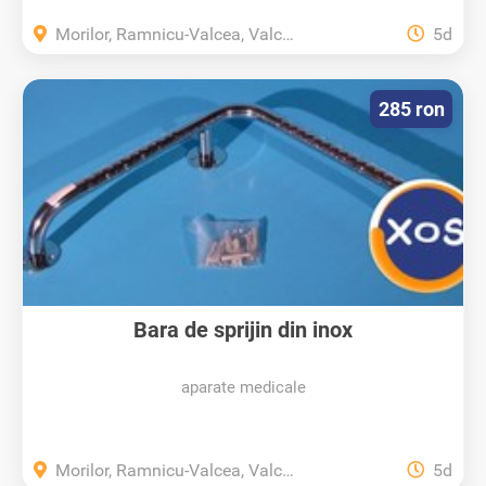
Morilor, Ramnicu-Valcea, Valcea
5d
285 ron
Bara de sprijin din inox
aparate medicale
Morilor, Ramnicu-Valcea, Valcea
5d