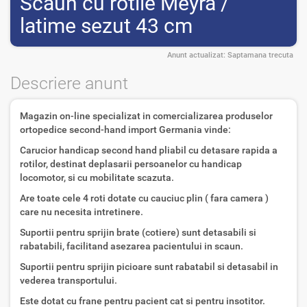
Scaun cu rotile Meyra /
latime sezut 43 cm
Anunt actualizat:
Saptamana trecuta
Descriere anunt
Magazin on-line specializat in comercializarea produselor
ortopedice second-hand import Germania vinde:
Carucior handicap second hand pliabil cu detasare rapida a
rotilor, destinat deplasarii persoanelor cu handicap
locomotor, si cu mobilitate scazuta.
Are toate cele 4 roti dotate cu cauciuc plin ( fara camera )
care nu necesita intretinere.
Suportii pentru sprijin brate (cotiere) sunt detasabili si
rabatabili, facilitand asezarea pacientului in scaun.
Suportii pentru sprijin picioare sunt rabatabil si detasabil in
vederea transportului.
Este dotat cu frane pentru pacient cat si pentru insotitor.