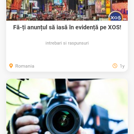
Fă-ți anunțul să iasă în evidență pe XOS!
intrebari si raspunsuri
Romania
1y