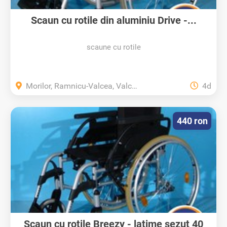
Scaun cu rotile din aluminiu Drive -...
scaune cu rotile
Morilor, Ramnicu-Valcea, Valcea
4d
440 ron
Scaun cu rotile Breezy - latime sezut 40