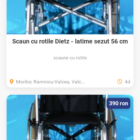
Scaun cu rotile Dietz - latime sezut 56 cm
scaune cu rotile
Morilor, Ramnicu-Valcea, Valcea
4d
390 ron