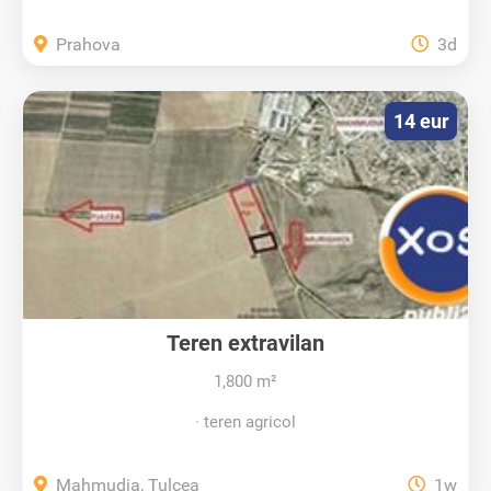
Prahova
3d
14 eur
Teren extravilan
1,800 m²
teren agricol
Mahmudia, Tulcea
1w