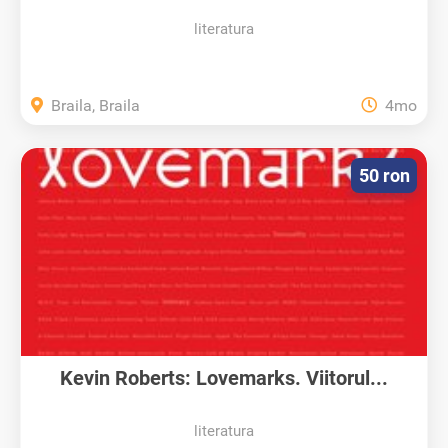
literatura
Braila, Braila
4mo
50 ron
Kevin Roberts: Lovemarks. Viitorul...
literatura