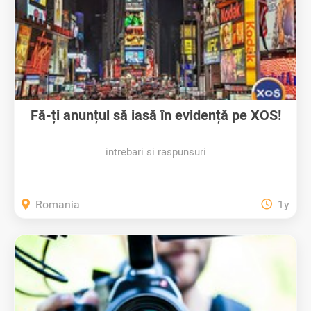
Fă-ți anunțul să iasă în evidență pe XOS!
intrebari si raspunsuri
Romania
1y