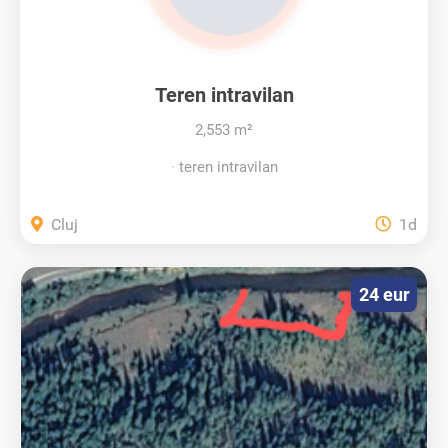
Teren intravilan
2,553 m²
teren intravilan
Cluj
1d
24 eur