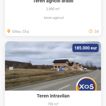
Teren agricol arabil
2,900 m²
teren agricol
Gilau, Cluj
2d
185.000 eur
Teren intravilan
750 m²