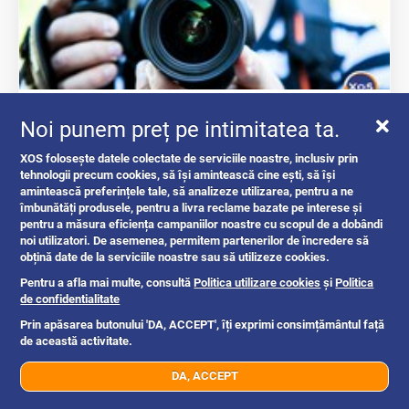
Cum transformă XOS piața Anunțurilor...
Noi punem preț pe intimitatea ta.
intrebari si raspunsuri
XOS folosește datele colectate de serviciile noastre, inclusiv prin
tehnologii precum cookies, să își amintească cine ești, să își
amintească preferințele tale, să analizeze utilizarea, pentru a ne
îmbunătăți produsele, pentru a livra reclame bazate pe interese și
pentru a măsura eficiența campaniilor noastre cu scopul de a dobândi
Romania
1y
noi utilizatori. De asemenea, permitem partenerilor de încredere să
obțină date de la serviciile noastre sau să utilizeze cookies.
Pentru a afla mai multe, consultă
Politica utilizare cookies
și
Politica
Oferte si reduceri
de confidentialitate
Prin apăsarea butonului 'DA, ACCEPT', îți exprimi consimțământul față
de această activitate.
DA, ACCEPT
07xx xxx xxx
Trimite mesaj