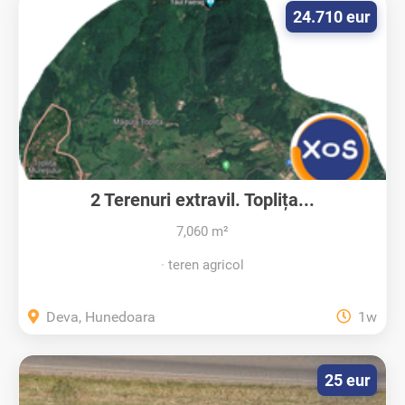
24.710 eur
2 Terenuri extravil. Toplița...
7,060 m²
teren agricol
Deva, Hunedoara
1w
25 eur