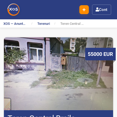
Cont
XOS — Anunturi Gratuite
Terenuri
Teren Central Braila
P
55000
EUR
r
e
t