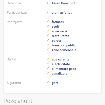
Categorie
Teren Constructii
Particularitati
drum asfaltat
Imprejurimi
farmacii
scoli
zone verzi
restaurante
parcuri
transport public
zone comerciale
Utilitati
apa curenta
electricitate
alimentare gaze
canalizare
Siguranta
gard
Poze anunt