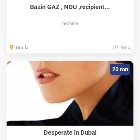
Bazin GAZ , NOU ,recipient...
termice
Braila
4mo
20 ron
Desperate in Dubai