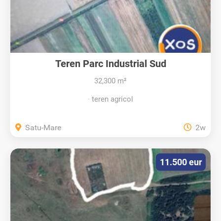
Teren Parc Industrial Sud
32,300 m²
teren agricol
Satu-Mare
2w
11.500 eur