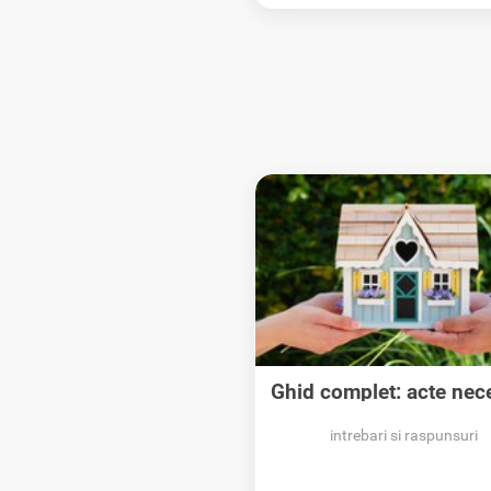
Ghid complet: acte nec
pentru...
intrebari si raspunsuri