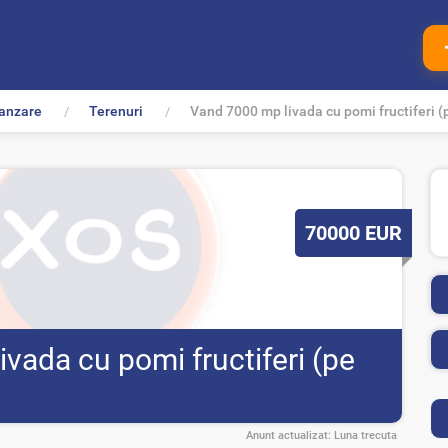
anzare
Terenuri
Vand 7000 mp livada cu pomi fructiferi (
P
70000
EUR
r
e
t
vada cu pomi fructiferi (pe
Anunt actualizat:
Luna trecuta