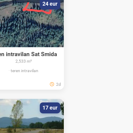
24 eur
en intravilan Sat Smida
Cluj
2,533 m²
teren intravilan
2d
17 eur