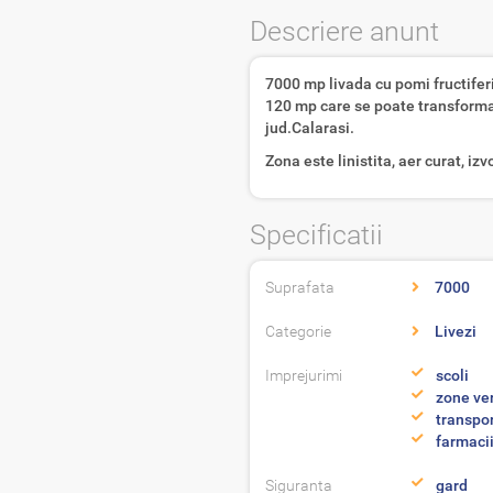
Descriere anunt
7000 mp livada cu pomi fructiferi (
120 mp care se poate transforma 
jud.Calarasi.
Zona este linistita, aer curat, iz
Specificatii
Suprafata
7000
Categorie
Livezi
Imprejurimi
scoli
zone ver
transpor
farmaci
Siguranta
gard