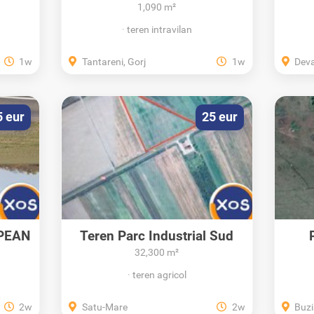
constructie casă în...
1,090 m²
teren intravilan
1w
Tantareni, Gorj
1w
Dev
5 eur
25 eur
PEAN
Teren Parc Industrial Sud
32,300 m²
teren agricol
2w
Satu-Mare
2w
Buzi