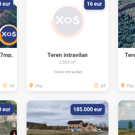
0 eur
16 eur
17mp,
Teren intravilan
Ter
2,553 m²
teren intravilan
1d
Cluj
2d
Cluj
0 eur
185.000 eur