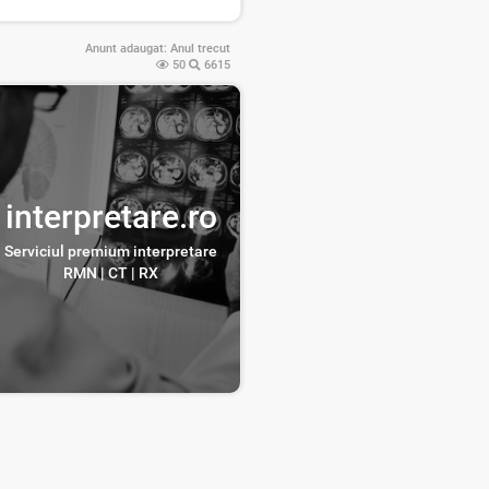
Anunt adaugat:
Anul trecut
50
6615
interpretare.ro
Serviciul premium interpretare
RMN | CT | RX