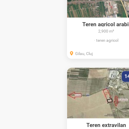
Teren agricol arabi
2,900 m²
teren agricol
Gilau, Cluj
1
Teren extravilan