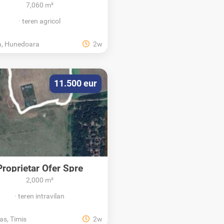
7,060 m²
teren agricol
a, Hunedoara
2w
11.500 eur
Proprietar Ofer Spre
Vânzare Teren...
2,000 m²
teren intravilan
as, Timis
2w