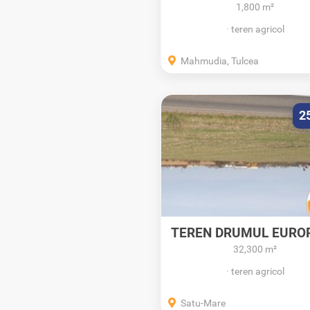
1,800 m²
teren agricol
Mahmudia, Tulcea
2
TEREN DRUMUL EURO
E81/SATU-MARE
32,300 m²
teren agricol
Satu-Mare