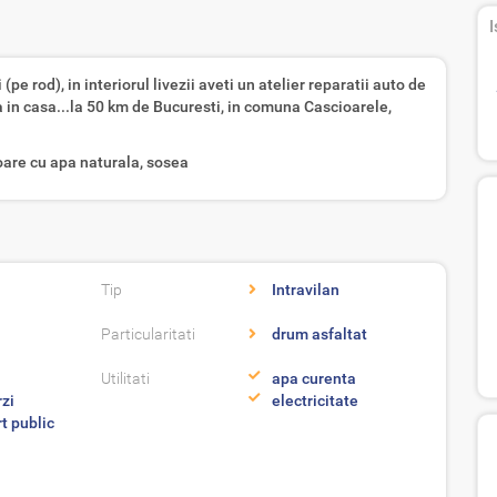
I
pe rod), in interiorul livezii aveti un atelier reparatii auto de
in casa...la 50 km de Bucuresti, in comuna Cascioarele,
voare cu apa naturala, sosea
Tip
Intravilan
Particularitati
drum asfaltat
Utilitati
apa curenta
zi
electricitate
t public
i