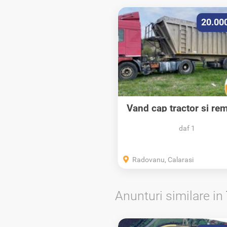
20.00
Vand cap tractor si re
daf 1
Radovanu, Calarasi
Anunturi similare in