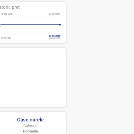
storic pret
70 000 EUR
70 000 EUR
70 000 EUR
22.08.2024
08.08.2026
Căscioarele
Calarasi
Romania