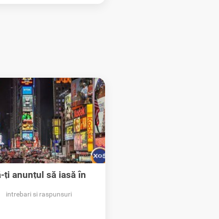
-ți anunțul să iasă în
evidență pe XOS!
intrebari si raspunsuri