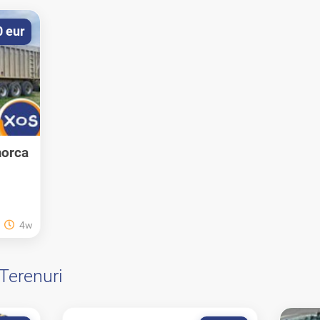
0 eur
morca
4w
Terenuri