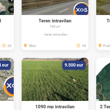
l
Teren intravilan
T
750 m²
teren intravilan
3d
Sibiu
3d
Pra
4 eur
9.500 eur
1090 mp intravilan
2 Ter