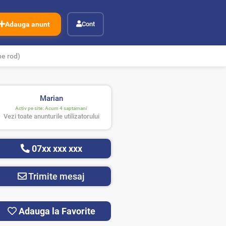
Adauga anunt
Cont
pe rod)
Marian
Activ pe site:
Acum 4 saptamani
Vezi toate anunturile utilizatorului
07xx xxx xxx
Trimite mesaj
Adauga la Favorite