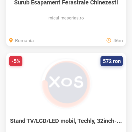
Surub Esapament Ferastraie Chinezesti
38cc
micul meserias.ro
Romania
46m
-5%
572 ron
Stand TV/LCD/LED mobil, Techly, 32inch-...