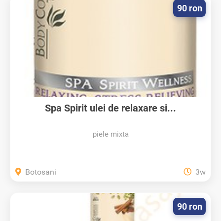
90 ron
Spa Spirit ulei de relaxare si...
piele mixta
Botosani
3w
90 ron