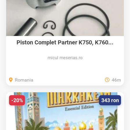
Piston Complet Partner K750, K760...
micul meserias.ro
Romania
46m
-20%
343 ron