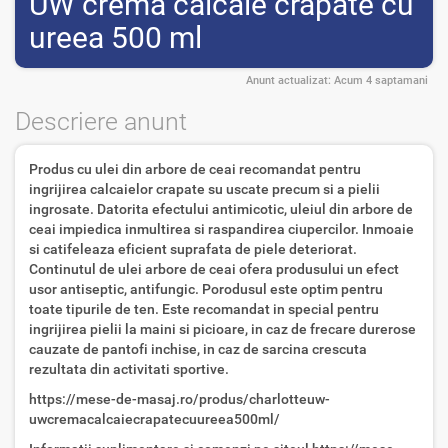
UW crema calcaie crapate cu
ureea 500 ml
Anunt actualizat:
Acum 4 saptamani
Descriere anunt
Produs cu ulei din arbore de ceai recomandat pentru
ingrijirea calcaielor crapate su uscate precum si a pielii
ingrosate. Datorita efectului antimicotic, uleiul din arbore de
ceai impiedica inmultirea si raspandirea ciupercilor. Inmoaie
si catifeleaza eficient suprafata de piele deteriorat.
Continutul de ulei arbore de ceai ofera produsului un efect
usor antiseptic, antifungic. Porodusul este optim pentru
toate tipurile de ten. Este recomandat in special pentru
ingrijirea pielii la maini si picioare, in caz de frecare durerose
cauzate de pantofi inchise, in caz de sarcina crescuta
rezultata din activitati sportive.
https://mese-de-masaj.ro/produs/charlotteuw-
uwcremacalcaiecrapatecuureea500ml/