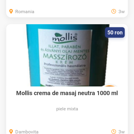
Romania
3w
50 ron
Mollis crema de masaj neutra 1000 ml
piele mixta
Dambovita
3w