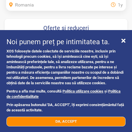
Romania
1y
Oferte si reduceri
Noi punem preț pe intimitatea ta.
XOS folosește datele colectate de serviciile noastre, inclusiv prin
tehnologii precum cookies, să își amintească cine ești, să își
amintească preferințele tale, să analizeze utilizarea, pentru a ne
îmbunătăți produsele, pentru a livra reclame bazate pe interese și
pentru a măsura eficiența campaniilor noastre cu scopul de a dobândi
noi utilizatori. De asemenea, permitem partenerilor de încredere să
obțină date de la serviciile noastre sau să utilizeze cookies.
Pentru a afla mai multe, consultă
Politica utilizare cookies
și
Politica
de confidentialitate
Prin apăsarea butonului 'DA, ACCEPT', îți exprimi consimțământul față
de această activitate.
DA, ACCEPT
07xx xxx xxx
Trimite mesaj