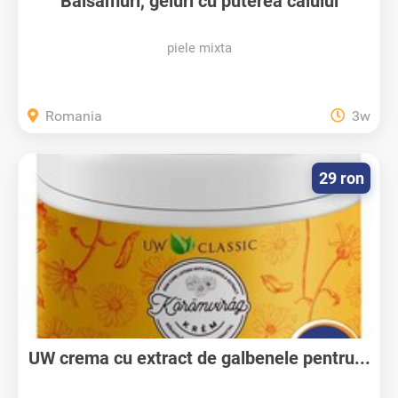
Balsamuri, geluri cu puterea calului
piele mixta
Romania
3w
29 ron
UW crema cu extract de galbenele pentru...