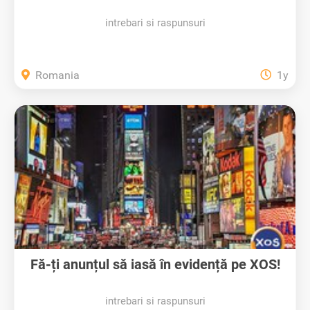
intrebari si raspunsuri
Romania
1y
Fă-ți anunțul să iasă în evidență pe XOS!
intrebari si raspunsuri