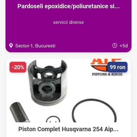
Pardoseli epoxidice/poliuretanice si...
servicii diverse
Sector-1, Bucuresti
+5d
-20%
99 ron
Piston Complet Husqvarna 254 Aip...