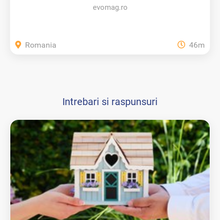
evomag.ro
Romania
46m
Intrebari si raspunsuri