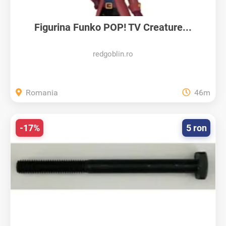
Figurina Funko POP! TV Creature...
redgoblin.ro
Romania
46m
-17%
5 ron