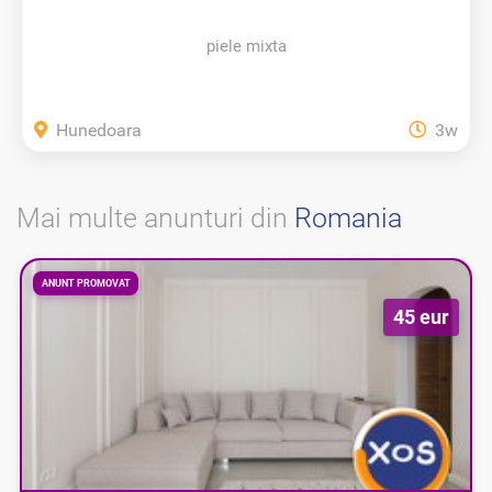
piele mixta
Hunedoara
3w
Mai multe anunturi din
Romania
ANUNT PROMOVAT
45 eur