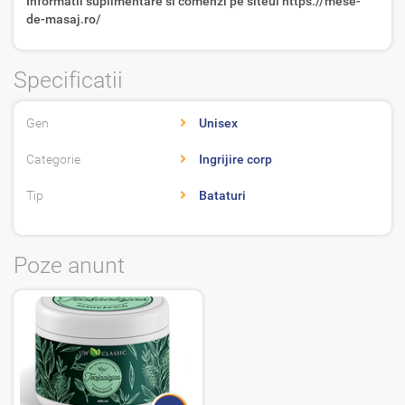
Informatii suplimentare si comenzi pe siteul https://mese-
de-masaj.ro/
Specificatii
Gen
Unisex
Categorie
Ingrijire corp
Tip
Bataturi
Poze anunt