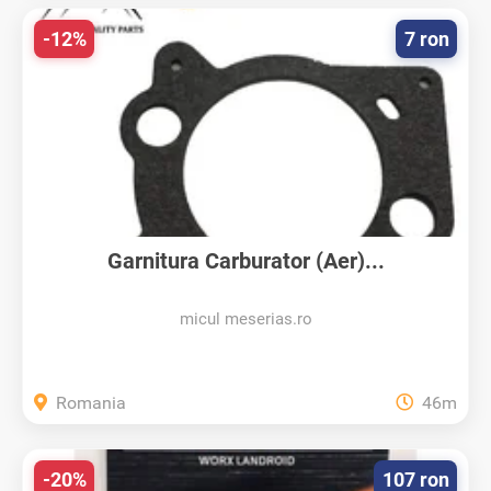
-12%
7 ron
Garnitura Carburator (Aer)...
micul meserias.ro
Romania
46m
-20%
107 ron