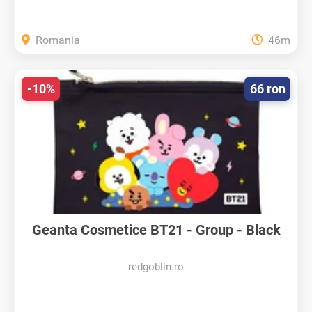
Romania
46m
-10%
66 ron
Geanta Cosmetice BT21 - Group - Black
redgoblin.ro