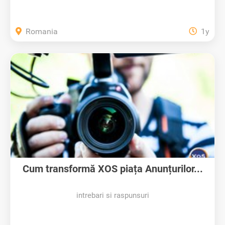
Romania
1y
Cum transformă XOS piața Anunțurilor...
intrebari si raspunsuri