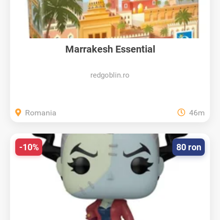
Marrakesh Essential
redgoblin.ro
Romania
46m
-10%
80 ron