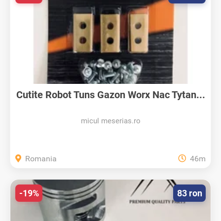
Cutite Robot Tuns Gazon Worx Nac Tytan...
micul meserias.ro
Romania
46m
-19%
83 ron