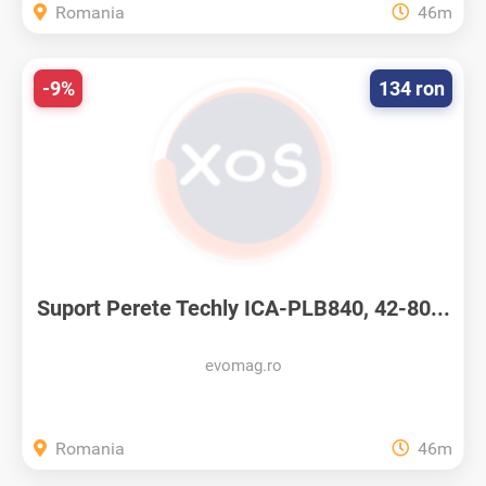
Romania
46m
-9%
134 ron
Suport Perete Techly ICA-PLB840, 42-80...
evomag.ro
Romania
46m