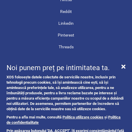
Reddit
Linkedin
Pinterest
Threads
Contact
Noi punem preț pe intimitatea ta.
Harta site-ului
XOS folosește datele colectate de serviciile noastre, inclusiv prin
ANPC
tehnologii precum cookies, să își amintească cine ești, să își
amintească preferințele tale, să analizeze utilizarea, pentru a ne
îmbunătăți produsele, pentru a livra reclame bazate pe interese și
pentru a măsura eficiența campaniilor noastre cu scopul de a dobândi
noi utilizatori. De asemenea, permitem partenerilor de încredere să
obțină date de la serviciile noastre sau să utilizeze cookies.
Pentru a afla mai multe, consultă
Politica utilizare cookies
și
Politica
de confidentialitate
Prin apăsarea butonului 'DA, ACCEPT', îți exprimi consimțământul față