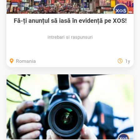
Fă-ți anunțul să iasă în evidență pe XOS!
intrebari si raspunsuri
Romania
1y