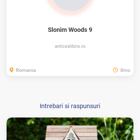
Slonim Woods 9
anticexlibris.ro
Romania
8mo
Intrebari si raspunsuri