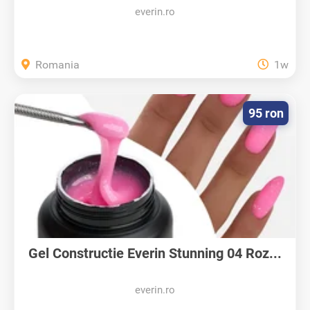
everin.ro
Romania
1w
95 ron
Gel Constructie Everin Stunning 04 Roz...
everin.ro