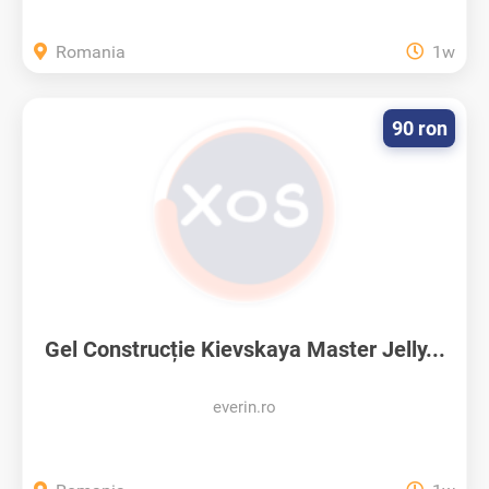
Romania
1w
90 ron
Gel Construcție Kievskaya Master Jelly...
everin.ro