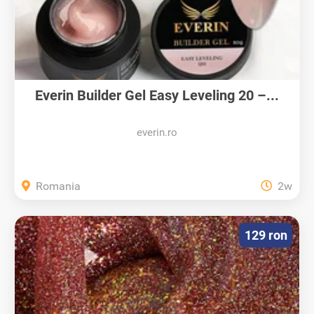
Everin Builder Gel Easy Leveling 20 –...
everin.ro
Romania
2w
129 ron