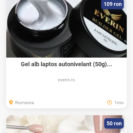
109 ron
Gel alb laptos autonivelant (50g)...
everin.ro
Romania
1mo
50 ron