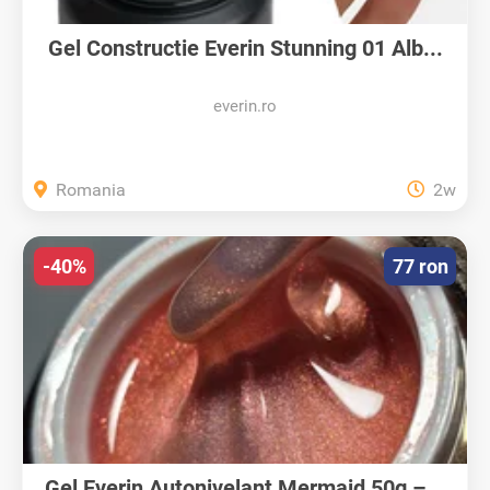
Gel Constructie Everin Stunning 01 Alb...
everin.ro
Romania
2w
-40%
77 ron
Gel Everin Autonivelant Mermaid 50g –...