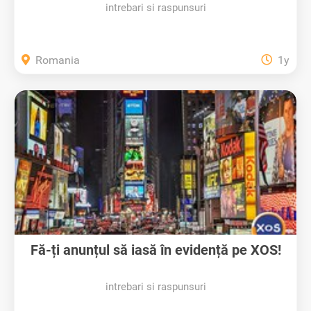
intrebari si raspunsuri
Romania
1y
Fă-ți anunțul să iasă în evidență pe XOS!
intrebari si raspunsuri