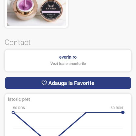
Contact
everin.ro
Vezi toate anunturile
Adauga la Favorite
Istoric pret
50 RON
50 RON