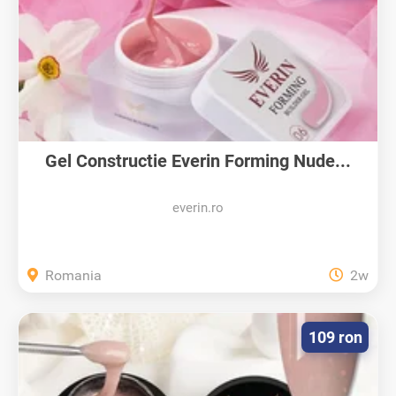
Gel Constructie Everin Forming Nude...
everin.ro
Romania
2w
109 ron