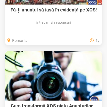
Fă-ți anunțul să iasă în evidență pe XOS!
intrebari si raspunsuri
Romania
1y
Cum transformă XOS piața Anunțurilor...