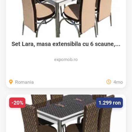
Set Lara, masa extensibila cu 6 scaune,...
expomob.ro
Romania
4mo
-20%
1.299 ron