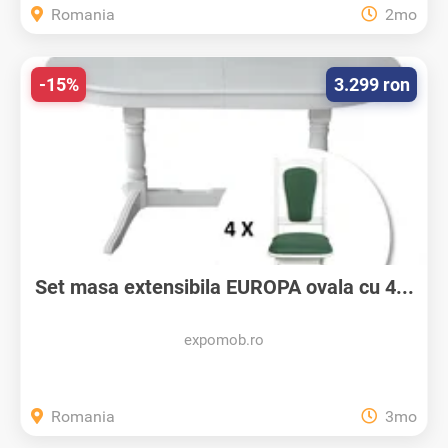
Romania
2mo
-15%
3.299 ron
Set masa extensibila EUROPA ovala cu 4...
expomob.ro
Romania
3mo