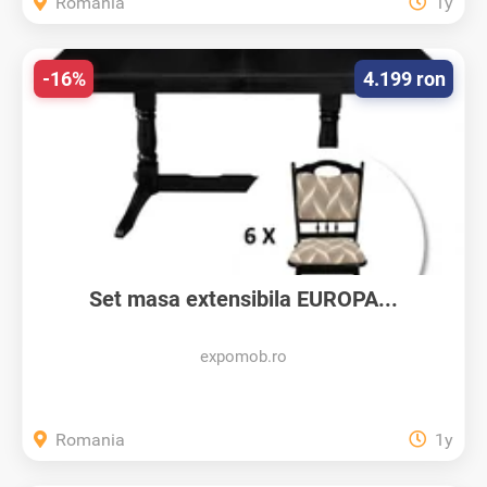
Romania
1y
-16%
4.199 ron
Set masa extensibila EUROPA...
expomob.ro
Romania
1y