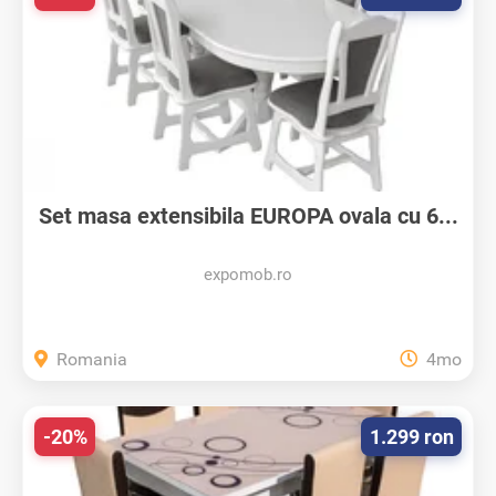
Set masa extensibila EUROPA ovala cu 6...
expomob.ro
Romania
4mo
-20%
1.299 ron