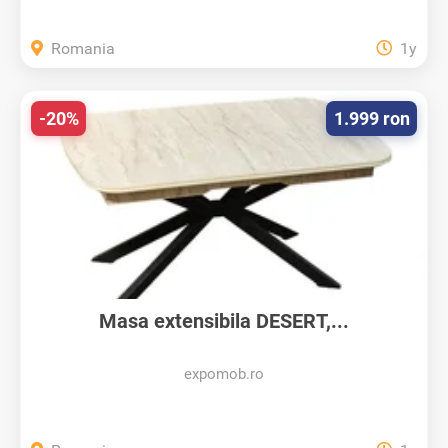
Romania
1y
-20%
1.999 ron
Masa extensibila DESERT,...
expomob.ro