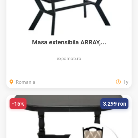
Masa extensibila ARRAY,...
expomob.ro
Romania
1y
-15%
3.299 ron