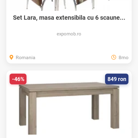
Set Lara, masa extensibila cu 6 scaune...
expomob.ro
Romania
8mo
-46%
849 ron