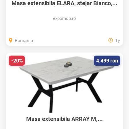
Masa extensibila ELARA, stejar Bianco,...
expomob.ro
Romania
1y
-20%
4.499 ron
Masa extensibila ARRAY M,...