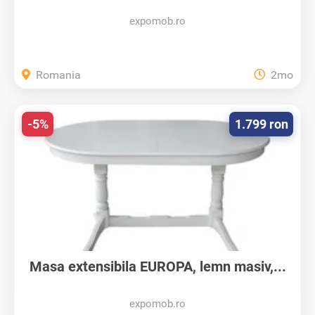
expomob.ro
Romania
2mo
-5%
1.799 ron
Masa extensibila EUROPA, lemn masiv,...
expomob.ro