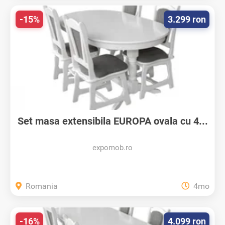
-15%
3.299 ron
Set masa extensibila EUROPA ovala cu 4...
expomob.ro
Romania
4mo
-16%
4.099 ron