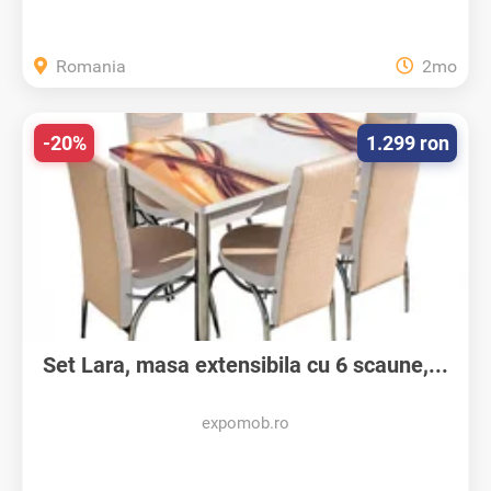
Romania
2mo
-20%
1.299 ron
Set Lara, masa extensibila cu 6 scaune,...
expomob.ro