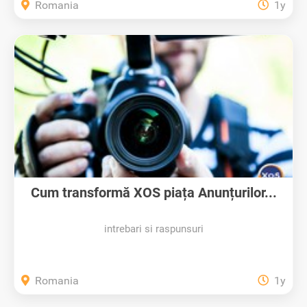
Romania
1y
Cum transformă XOS piața Anunțurilor...
intrebari si raspunsuri
Romania
1y