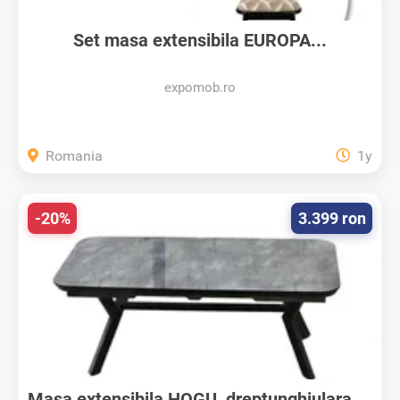
Set masa extensibila EUROPA...
expomob.ro
Romania
1y
-20%
3.399 ron
Masa extensibila HOGU, dreptunghiulara,...