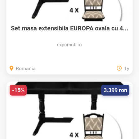
Set masa extensibila EUROPA ovala cu 4...
expomob.ro
Romania
1y
-15%
3.399 ron