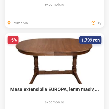
expomob.ro
Romania
1y
-5%
1.799 ron
Masa extensibila EUROPA, lemn masiv,...
expomob.ro