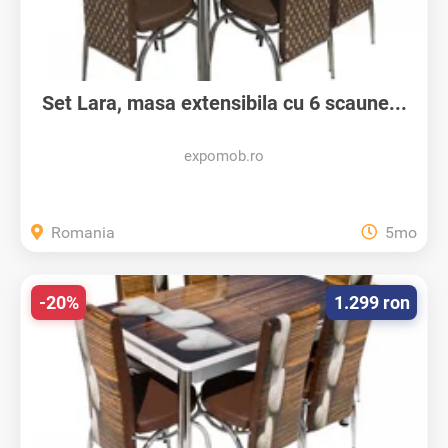
Set Lara, masa extensibila cu 6 scaune...
expomob.ro
Romania
5mo
-20%
1.299 ron