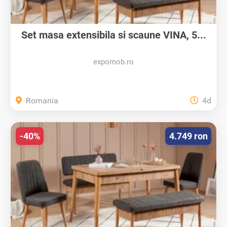
Set masa extensibila si scaune VINA, 5...
expomob.ro
Romania
4d
-40%
4.749 ron