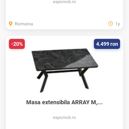
expomob.ro
Romania
1y
-20%
4.499 ron
Masa extensibila ARRAY M,...
expomob.ro