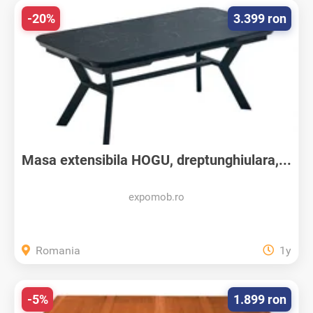
-20%
3.399 ron
Masa extensibila HOGU, dreptunghiulara,...
expomob.ro
Romania
1y
-5%
1.899 ron