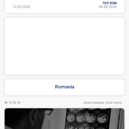
929 RON
13.03.2025
08.08.2026
Romania
19
59
Anunt adaugat:
Anul trecut