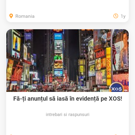
Romania
1y
Fă-ți anunțul să iasă în evidență pe XOS!
intrebari si raspunsuri