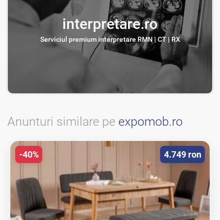
interpretare.ro
Serviciul premium interpretare RMN | CT | RX
Anunturi similare pe
expomob.ro
-40%
4.749 ron