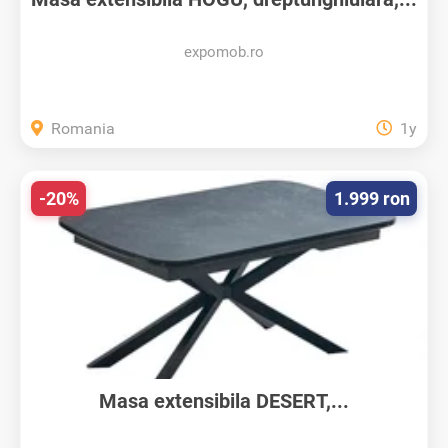
expomob.ro
Romania
1y
-20%
1.999 ron
Masa extensibila DESERT,...