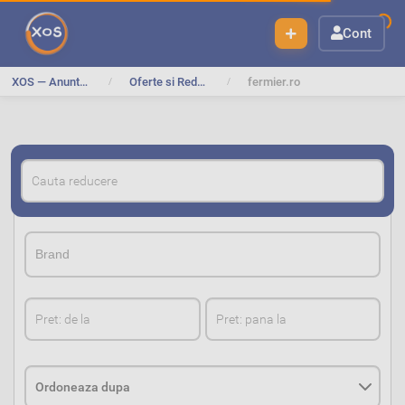
Cont
XOS — Anunturi Gratuite
Oferte si Reduceri
fermier.ro
BrandBrand