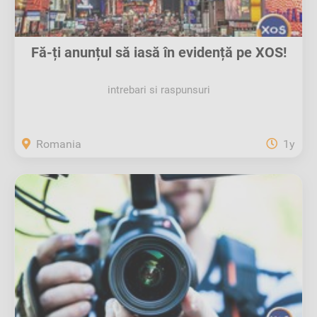
Fă-ți anunțul să iasă în evidență pe XOS!
intrebari si raspunsuri
Romania
1y