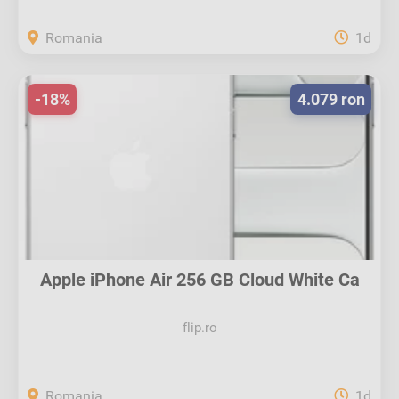
Romania
1d
-18%
4.079 ron
Apple iPhone Air 256 GB Cloud White Ca
nou
flip.ro
Romania
1d