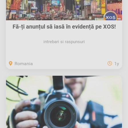
Fă-ți anunțul să iasă în evidență pe XOS!
intrebari si raspunsuri
Romania
1y