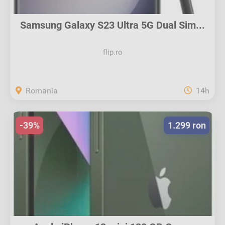
Samsung Galaxy S23 Ultra 5G Dual Sim...
flip.ro
Romania
14h
-39%
1.299 ron