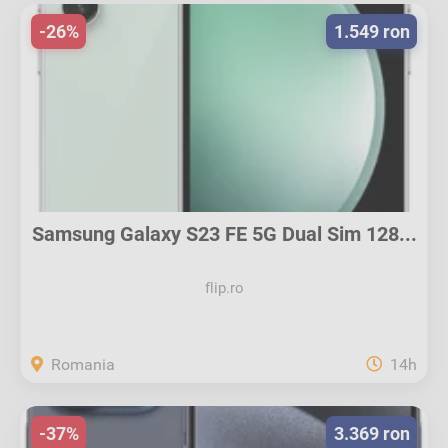
-26%
1.549 ron
Samsung Galaxy S23 FE 5G Dual Sim 128...
flip.ro
Romania
14h
-37%
3.369 ron