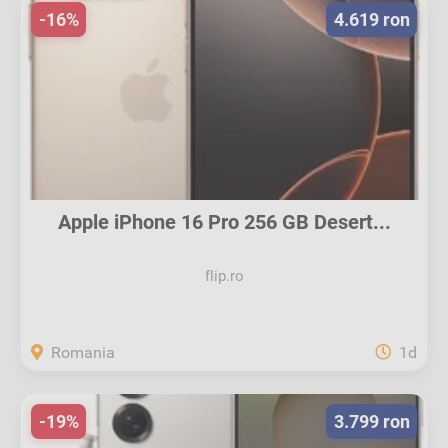
-16%
4.619 ron
Apple iPhone 16 Pro 256 GB Desert...
flip.ro
Romania
1d
-19%
3.799 ron