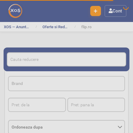
Cont
XOS — Anunturi Gratuite
Oferte si Reduceri
flip.ro
BrandBrand