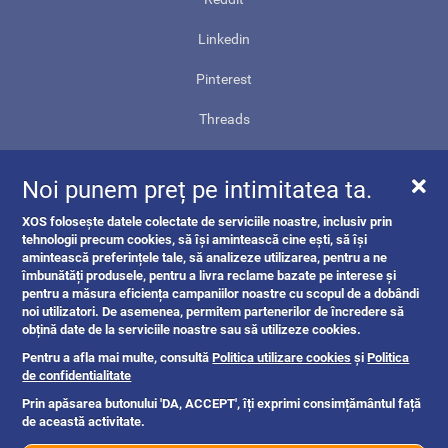
Linkedin
Pinterest
Threads
Contact
Noi punem preț pe intimitatea ta.
Harta site-ului
XOS folosește datele colectate de serviciile noastre, inclusiv prin
ANPC
tehnologii precum cookies, să își amintească cine ești, să își
amintească preferințele tale, să analizeze utilizarea, pentru a ne
îmbunătăți produsele, pentru a livra reclame bazate pe interese și
pentru a măsura eficiența campaniilor noastre cu scopul de a dobândi
noi utilizatori. De asemenea, permitem partenerilor de încredere să
obțină date de la serviciile noastre sau să utilizeze cookies.
Pentru a afla mai multe, consultă
Politica utilizare cookies
și
Politica
de confidentialitate
Prin apăsarea butonului 'DA, ACCEPT', îți exprimi consimțământul față
de această activitate.