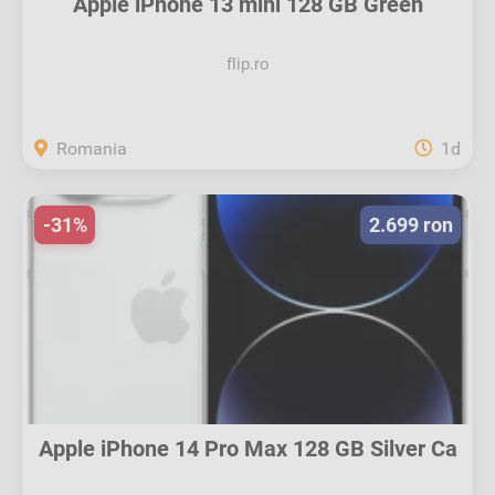
Apple iPhone 13 mini 128 GB Green
Excelent
flip.ro
Romania
1d
-31%
2.699 ron
Apple iPhone 14 Pro Max 128 GB Silver Ca
nou