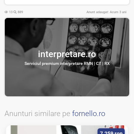
13
889
Anunt adaugat:
Acum 3 ani
interpretare.ro
Serviciul premium interpretare RMN | CT | RX
Anunturi similare pe
fornello.ro
7.259 ron