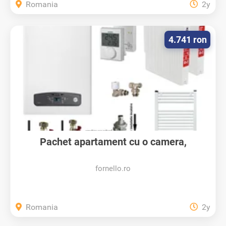
Romania
2y
4.741 ron
Pachet apartament cu o camera,
centrala...
fornello.ro
Romania
2y