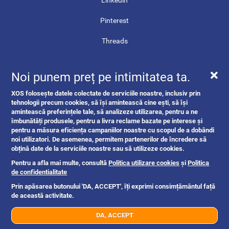
Pinterest
Threads
Contact
Noi punem preț pe intimitatea ta.
Harta site-ului
XOS folosește datele colectate de serviciile noastre, inclusiv prin
ANPC
tehnologii precum cookies, să își amintească cine ești, să își
amintească preferințele tale, să analizeze utilizarea, pentru a ne
îmbunătăți produsele, pentru a livra reclame bazate pe interese și
pentru a măsura eficiența campaniilor noastre cu scopul de a dobândi
noi utilizatori. De asemenea, permitem partenerilor de încredere să
obțină date de la serviciile noastre sau să utilizeze cookies.
Pentru a afla mai multe, consultă
Politica utilizare cookies
și
Politica
de confidentialitate
Prin apăsarea butonului 'DA, ACCEPT', îți exprimi consimțământul față
de această activitate.
DA, ACCEPT
Verifica stoc
Comanda