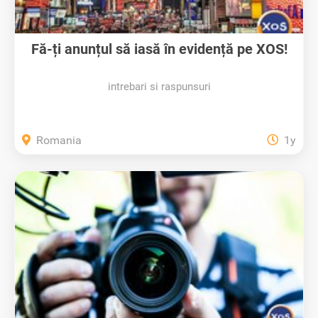
Fă-ți anunțul să iasă în evidență pe XOS!
intrebari si raspunsuri
Romania
1y