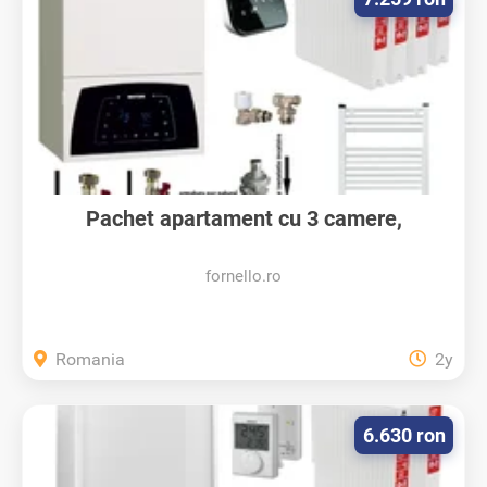
Pachet apartament cu 3 camere,
centrala...
fornello.ro
Romania
2y
6.630 ron