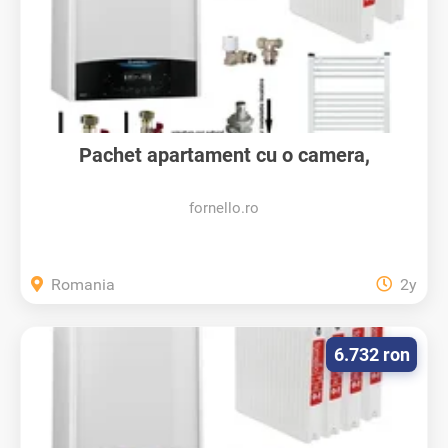
Pachet apartament cu o camera,
centrala...
fornello.ro
Romania
2y
6.732 ron