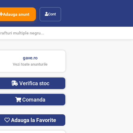
Adauga anunt
Cont
rafturi multiple negru...
gave.ro
Vezi toate anunturile
Verifica stoc
Comanda
Adauga la Favorite