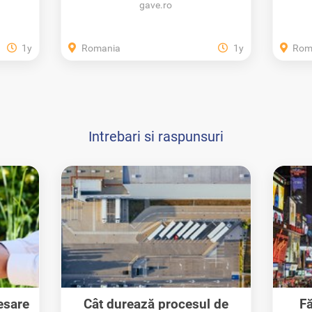
gave.ro
1y
Romania
1y
Rom
Intrebari si raspunsuri
esare
Cât durează procesul de
Fă