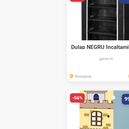
Dulap NEGRU Incaltami
rafturi...
gave.ro
Romania
-56%
9