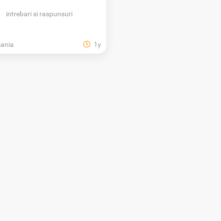
evidență pe XOS!
intrebari si raspunsuri
ania
1y