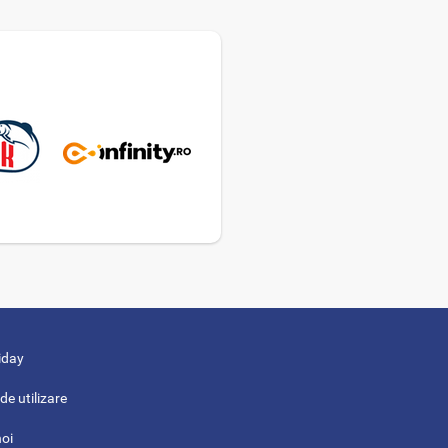
iday
de utilizare
noi