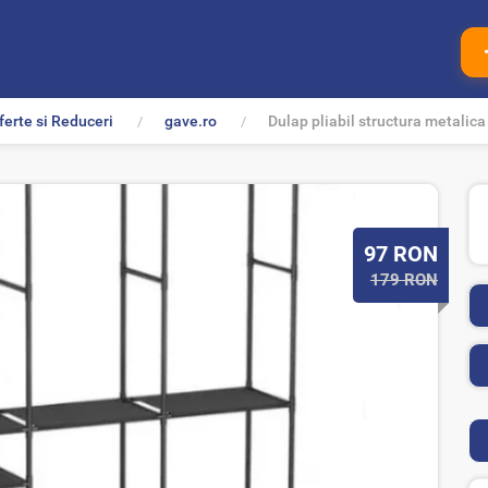
ferte si Reduceri
gave.ro
Dulap pliabil structura metalica 
P
97
RON
r
179 RON
e
t