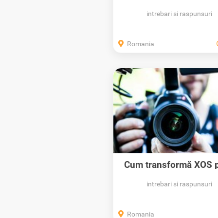
pentru...
intrebari si raspunsuri
Romania
Cum transformă XOS p
Anunțurilor...
intrebari si raspunsuri
Romania