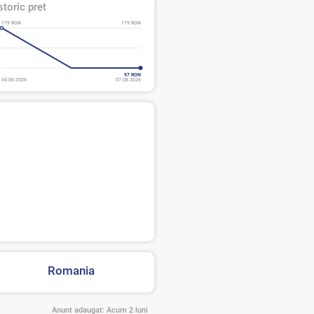
storic pret
179 RON
179 RON
97 RON
04.06.2026
07.08.2026
Romania
Anunt adaugat:
Acum 2 luni