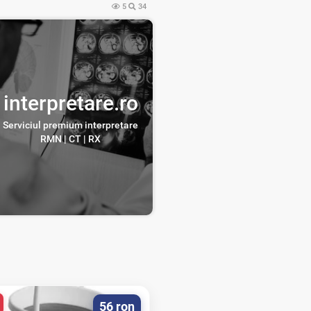
5
34
interpretare.ro
Serviciul premium interpretare
RMN | CT | RX
56 ron