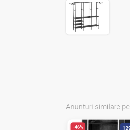
Anunturi similare p
-46%
12