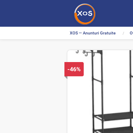
XOS — Anunturi Gratuite
O
>
D
-46%
i
s
c
o
u
n
t