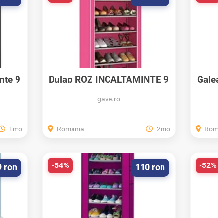
nte 9
Dulap ROZ INCALTAMINTE 9
Galea
rafturi...
gave.ro
1mo
Romania
2mo
Rom
-54%
-52%
9 ron
110 ron