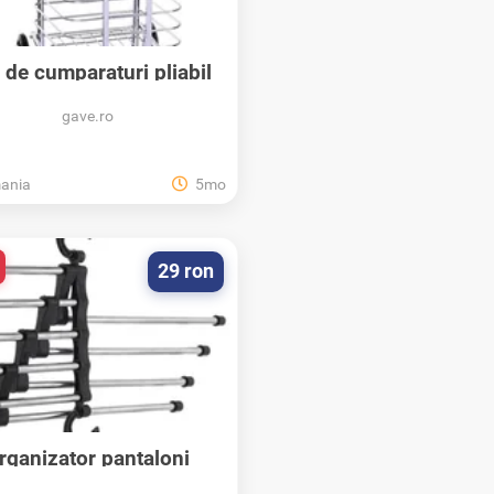
 de cumparaturi pliabil
cu 4 roti...
gave.ro
ania
5mo
29 ron
rganizator pantaloni
Cascada 5 Randuri