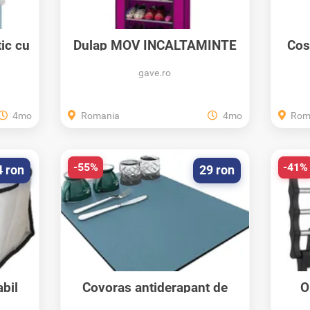
ic cu
Dulap MOV INCALTAMINTE
Cos
9 rafturi...
gave.ro
4mo
Romania
4mo
Rom
-55%
-41%
4 ron
29 ron
abil
Covoras antiderapant de
O
uscare pentru...