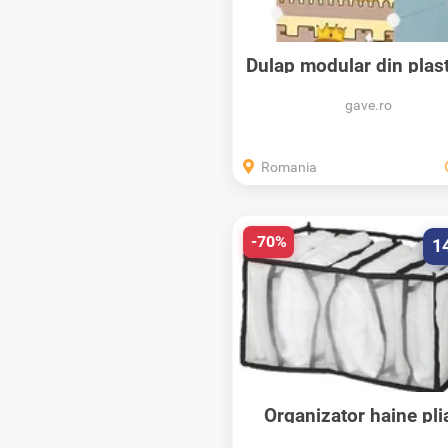
Dulap modular din plast
schelet...
gave.ro
Romania
-70%
1
Organizator haine pli
pentru sertare