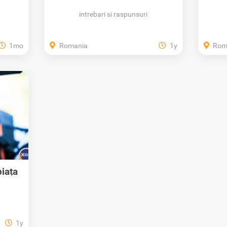
recuperare a...
intrebari si raspunsuri
1mo
Romania
1y
Rom
iața
1y