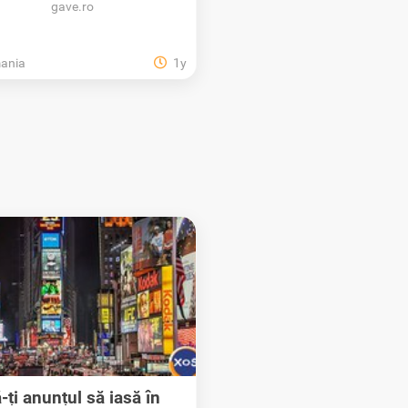
gave.ro
ania
1y
-ți anunțul să iasă în