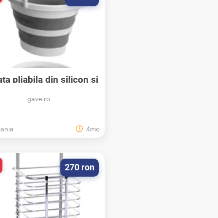
ta pliabila din silicon si
plastic 10 L
gave.ro
ania
4mo
270 ron