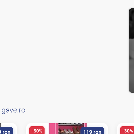
e
gave.ro
-50%
-30%
9 ron
119 ron