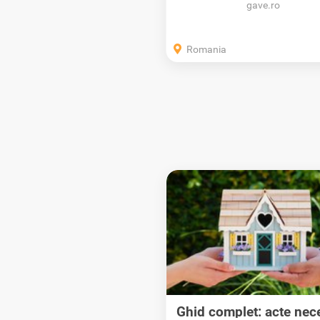
gave.ro
Romania
Ghid complet: acte nec