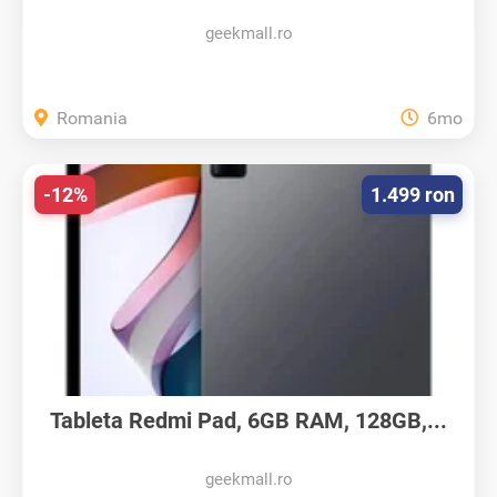
geekmall.ro
Romania
6mo
-12%
1.499 ron
Tableta Redmi Pad, 6GB RAM, 128GB,...
geekmall.ro