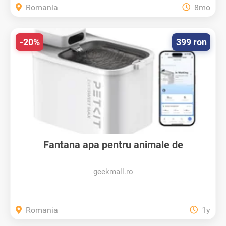
Romania
8mo
-20%
399 ron
Fantana apa pentru animale de
companie...
geekmall.ro
Romania
1y