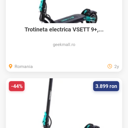
Trotineta electrica VSETT 9+,...
geekmall.ro
Romania
2y
-44%
3.899 ron