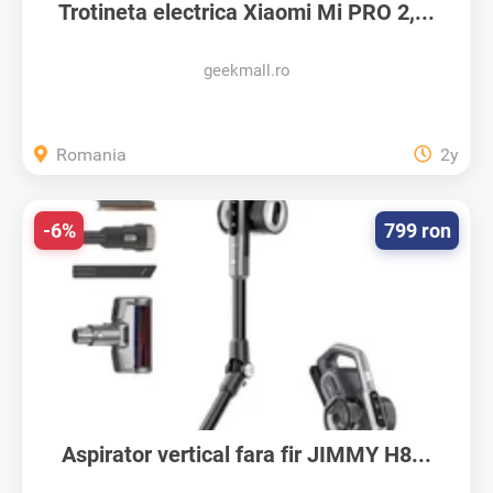
Trotineta electrica Xiaomi Mi PRO 2,...
geekmall.ro
Romania
2y
-6%
799 ron
Aspirator vertical fara fir JIMMY H8...