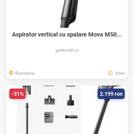
Aspirator vertical cu spalare Mova M50...
geekmall.ro
Romania
5mo
-31%
2.199 ron