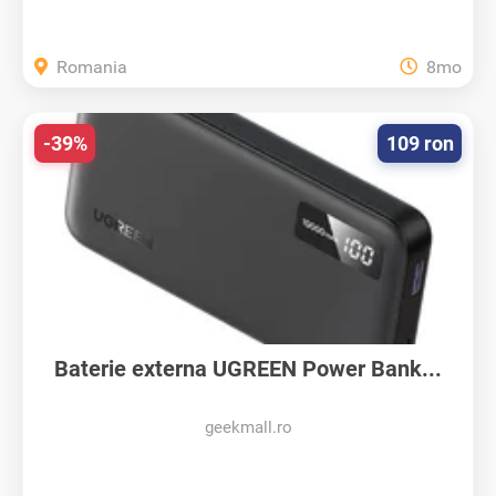
Romania
8mo
-39%
109 ron
Baterie externa UGREEN Power Bank...
geekmall.ro