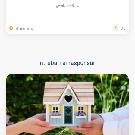
geekmall.ro
Romania
2y
Intrebari si raspunsuri