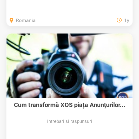
Romania
1y
Cum transformă XOS piața Anunțurilor...
intrebari si raspunsuri