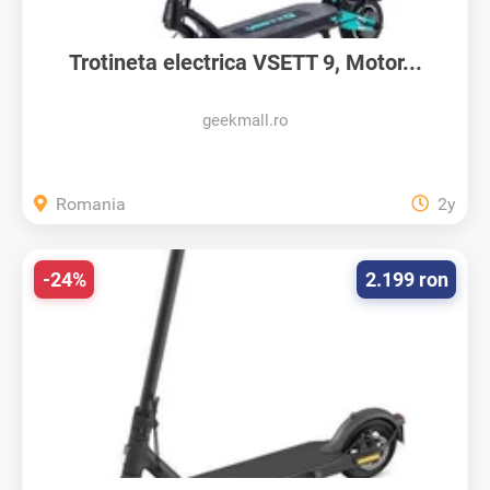
Trotineta electrica VSETT 9, Motor...
geekmall.ro
Romania
2y
-24%
2.199 ron