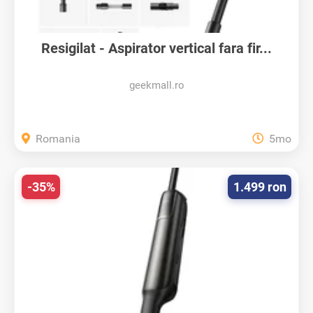
Resigilat - Aspirator vertical fara fir...
geekmall.ro
Romania
5mo
-35%
1.499 ron