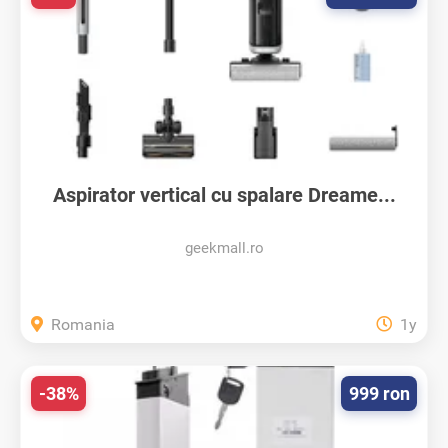
Aspirator vertical cu spalare Dreame...
geekmall.ro
Romania
1y
-38%
999 ron