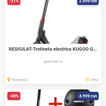
-31%
2.499 ron
RESIGILAT-Trotineta electrica KUGOO G...
geekmall.ro
Romania
4mo
-40%
4.999 ron