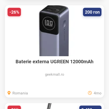
-26%
200 ron
Baterie externa UGREEN 12000mAh
100W...
geekmall.ro
Romania
4mo