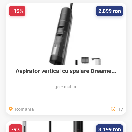
-19%
2.899 ron
Aspirator vertical cu spalare Dreame...
geekmall.ro
Romania
1y
-9%
3.199 ron