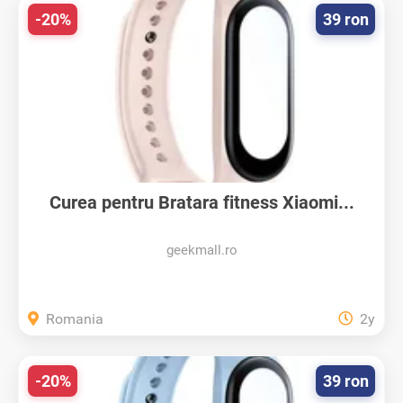
-20%
39 ron
Curea pentru Bratara fitness Xiaomi...
geekmall.ro
Romania
2y
-20%
39 ron