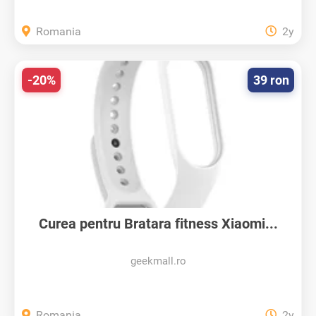
Romania
2y
-20%
39 ron
Curea pentru Bratara fitness Xiaomi...
geekmall.ro
Romania
2y