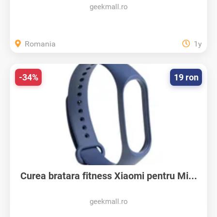
geekmall.ro
Romania
1y
-34%
19 ron
Curea bratara fitness Xiaomi pentru Mi...
geekmall.ro