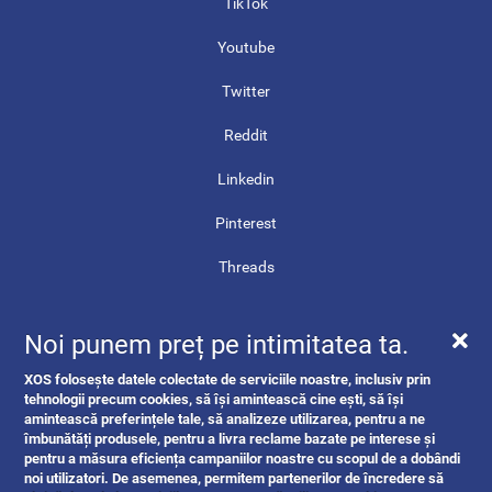
TikTok
Youtube
Twitter
Reddit
Linkedin
Pinterest
Threads
Contact
Noi punem preț pe intimitatea ta.
Harta site-ului
XOS folosește datele colectate de serviciile noastre, inclusiv prin
ANPC
tehnologii precum cookies, să își amintească cine ești, să își
amintească preferințele tale, să analizeze utilizarea, pentru a ne
îmbunătăți produsele, pentru a livra reclame bazate pe interese și
pentru a măsura eficiența campaniilor noastre cu scopul de a dobândi
noi utilizatori. De asemenea, permitem partenerilor de încredere să