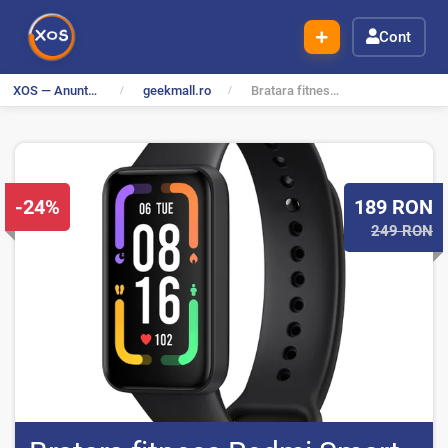
Cont
XOS — Anunturi Gratuite
geekmall.ro
Bratara fitness Redmi Smart Band Pro
D
P
-24%
189
RON
i
r
249 RON
s
e
c
t
o
u
n
t