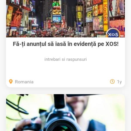
Fă-ți anunțul să iasă în evidență pe XOS!
intrebari si raspunsuri
Romania
1y