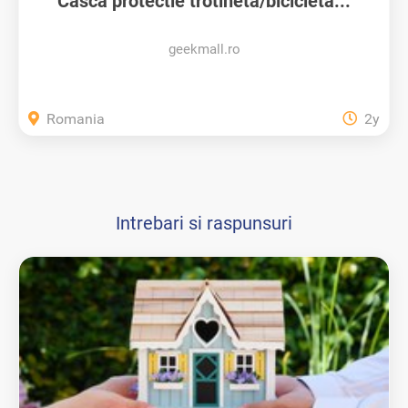
Casca protectie trotineta/bicicleta...
geekmall.ro
Romania
2y
Intrebari si raspunsuri