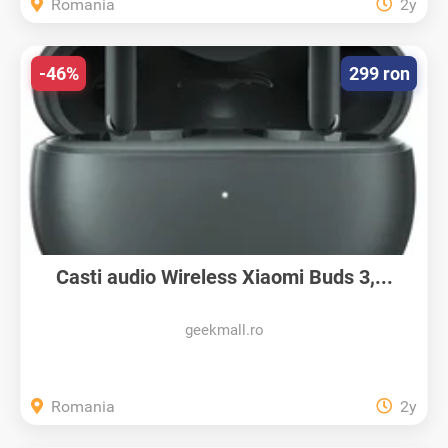
Romania
2y
-46%
299 ron
Casti audio Wireless Xiaomi Buds 3,...
geekmall.ro
Romania
2y