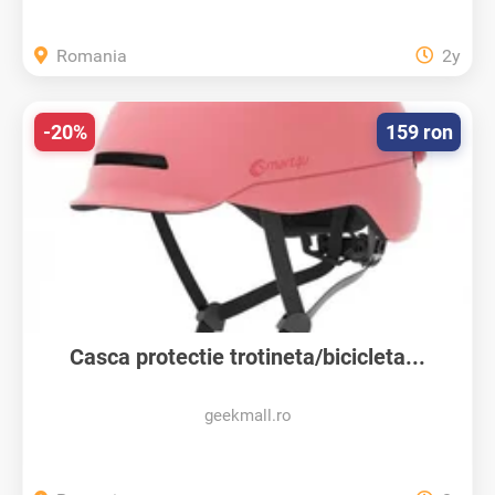
Romania
2y
-20%
159 ron
Casca protectie trotineta/bicicleta...
geekmall.ro