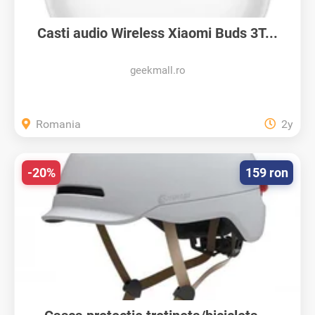
Casti audio Wireless Xiaomi Buds 3T...
geekmall.ro
Romania
2y
-20%
159 ron