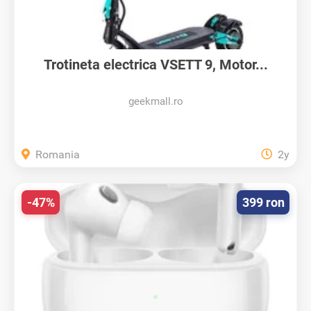
Trotineta electrica VSETT 9, Motor...
geekmall.ro
Romania
2y
-47%
399 ron