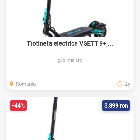
Trotineta electrica VSETT 9+,...
geekmall.ro
Romania
2y
-44%
3.899 ron