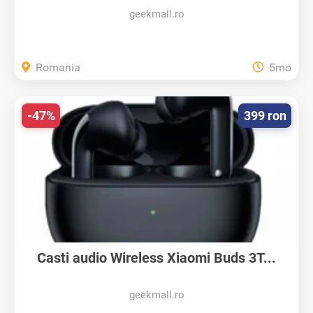
geekmall.ro
Romania
5mo
-47%
399 ron
Casti audio Wireless Xiaomi Buds 3T...
geekmall.ro