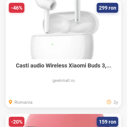
-46%
299 ron
Casti audio Wireless Xiaomi Buds 3,...
geekmall.ro
Romania
2y
-20%
159 ron