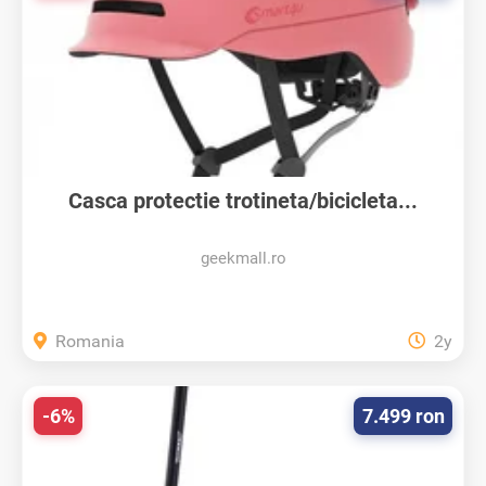
Casca protectie trotineta/bicicleta...
geekmall.ro
Romania
2y
-6%
7.499 ron