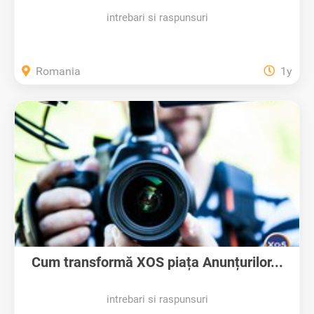
intrebari si raspunsuri
Romania
1y
Cum transformă XOS piața Anunțurilor...
intrebari si raspunsuri