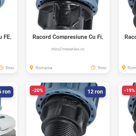
u FE,
Racord Compresiune Cu Fi,
Raco
Pn16, Elysee,...
micul meserias.ro
9mo
Romania
9mo
Rom
-20%
-19%
6 ron
12 ron