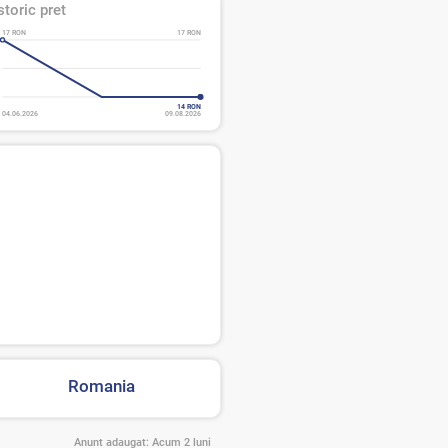
storic pret
17 RON
17 RON
14 RON
04.06.2026
09.08.2026
Romania
Anunt adaugat:
Acum 2 luni