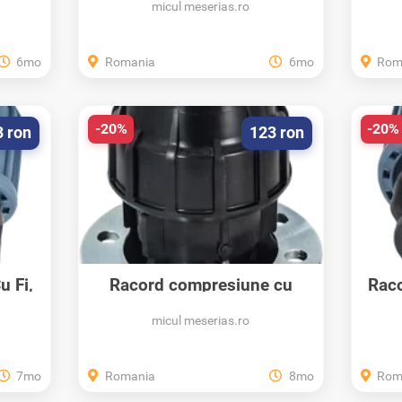
micul meserias.ro
6mo
Romania
6mo
Rom
-20%
-20%
3 ron
123 ron
 Fi,
Racord compresiune cu
Raco
flansa metalica,...
micul meserias.ro
7mo
Romania
8mo
Rom