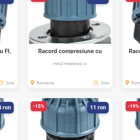
 FI,
Racord compresiune cu
Rac
flansa metalica...
micul meserias.ro
2mo
Romania
2mo
Rom
-15%
-19%
4 ron
11 ron