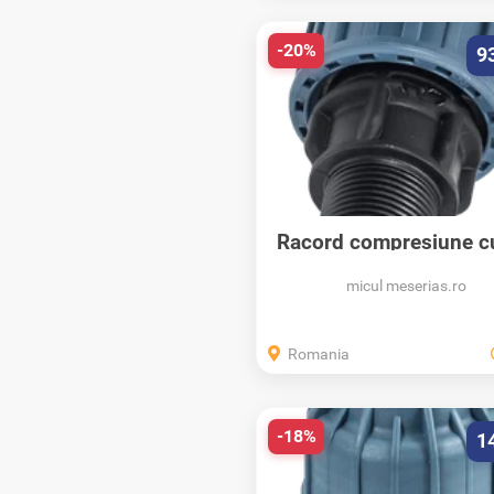
-20%
9
Racord compresiune c
PN10, Elysee...
micul meserias.ro
Romania
-18%
1