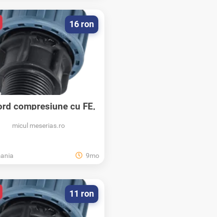
16 ron
rd compresiune cu FE,
PN10, Elysee...
micul meserias.ro
ania
9mo
11 ron