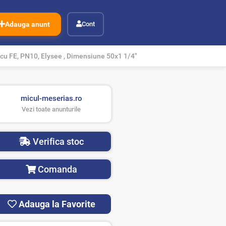
Adauga anunt
Cont
u FE, PN10, Elysee , Dimensiune 50x1 1/4"
micul-meserias.ro
Vezi toate anunturile
Verifica stoc
Comanda
Adauga la Favorite