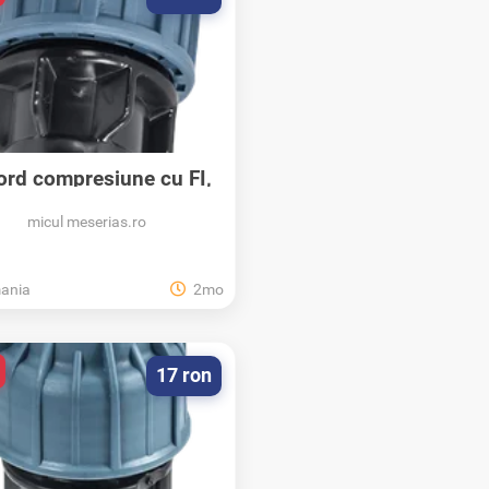
ord compresiune cu FI,
PN16, Elysee...
micul meserias.ro
ania
2mo
17 ron