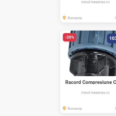
micul meserias.ro
Romania
-20%
10
Racord Compresiune Cu
Pn16, Elysee,...
micul meserias.ro
Romania