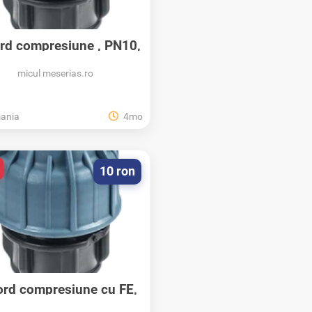
rd compresiune , PN10,
Elysee ,...
micul meserias.ro
ania
4mo
10 ron
rd compresiune cu FE,
Elysee ,...