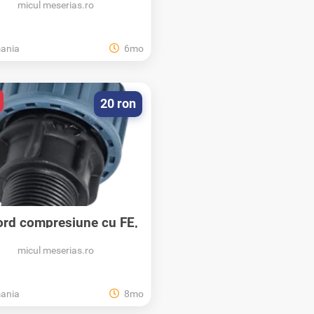
micul meserias.ro
ania
6mo
20 ron
rd compresiune cu FE,
PN10, Elysee...
micul meserias.ro
ania
8mo