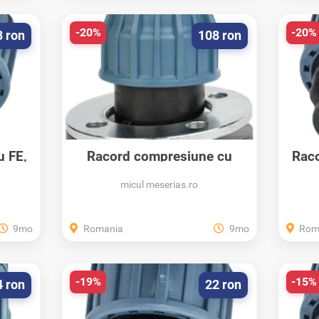
-20%
-20%
3 ron
108 ron
u FE,
Racord compresiune cu
Raco
flansa metalica...
micul meserias.ro
9mo
Romania
9mo
Rom
-19%
-15%
4 ron
22 ron