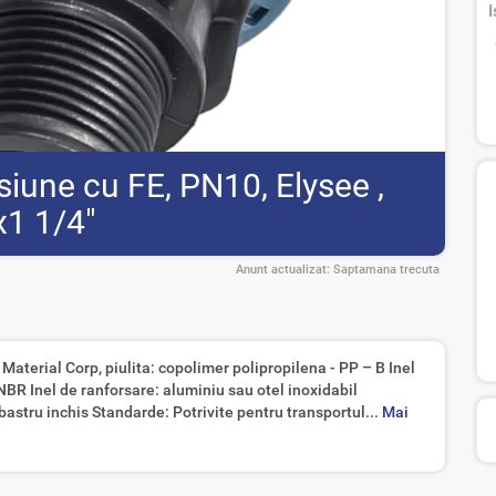
I
iune cu FE, PN10, Elysee ,
1 1/4"
Anunt actualizat:
Saptamana trecuta
aterial Corp, piulita: copolimer polipropilena - PP – B Inel
NBR Inel de ranforsare: aluminiu sau otel inoxidabil
lbastru inchis Standarde: Potrivite pentru transportul...
Mai