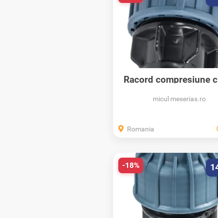
Racord compresiune cu
PN16, Elysee...
micul meserias.ro
Romania
-18%
1