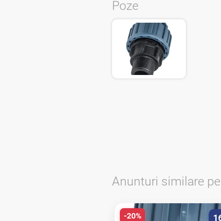
Poze
Anunturi similare p
-20%
1