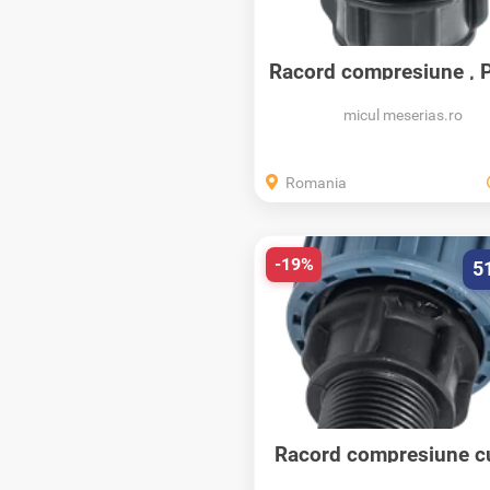
Racord compresiune , 
Elysee ,...
micul meserias.ro
Romania
-19%
5
Racord compresiune c
PN10, Elysee...