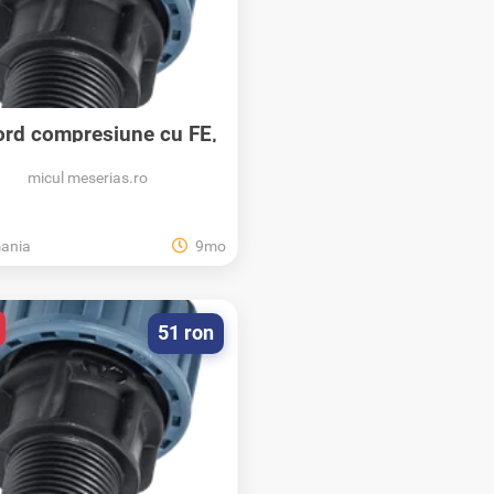
rd compresiune cu FE,
PN10, Elysee...
micul meserias.ro
ania
9mo
51 ron