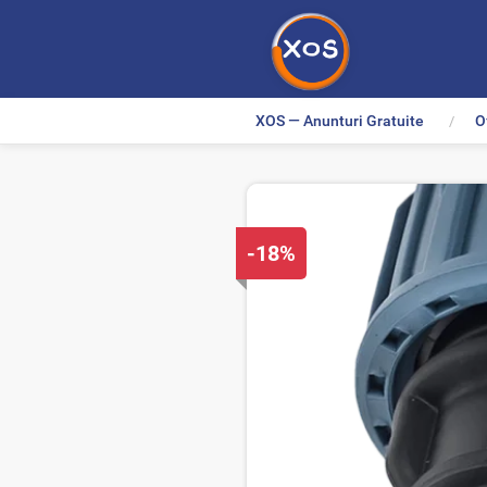
XOS — Anunturi Gratuite
O
>
D
-18%
i
s
c
o
u
n
t