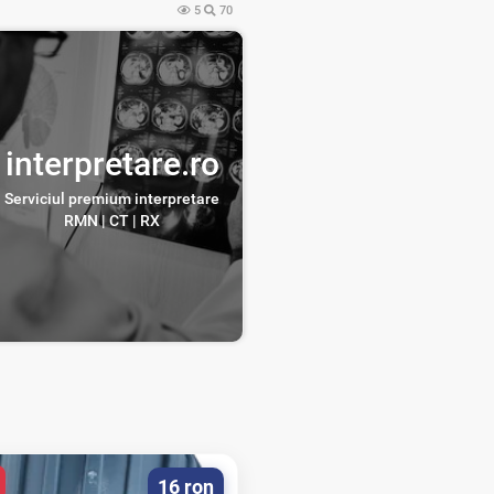
5
70
interpretare.ro
Serviciul premium interpretare
RMN | CT | RX
16 ron