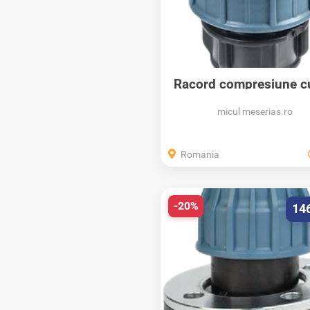
Racord compresiune c
PN10,...
micul meserias.ro
Romania
-20%
14