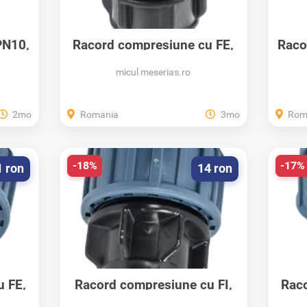
PN10,
Racord compresiune cu FE,
Raco
PN10, Elysee...
micul meserias.ro
2mo
Romania
3mo
Rom
-18%
-17%
1 ron
14 ron
u FE,
Racord compresiune cu FI,
Raco
PN10, Elysee...