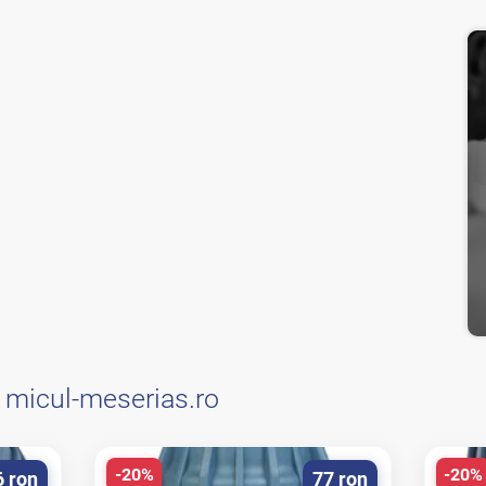
e
micul-meserias.ro
-20%
-20%
6 ron
77 ron