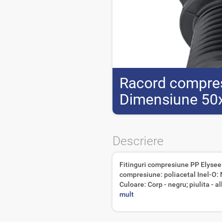
Racord compres
Dimensiune 50x
Descriere
Fitinguri compresiune PP Elysee M
compresiune: poliacetal Inel-O: 
Culoare: Corp - negru; piulita - a
mult