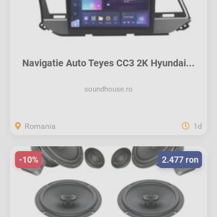
Navigatie Auto Teyes CC3 2K Hyundai...
soundhouse.ro
Romania
1d
-10%
2.477 ron