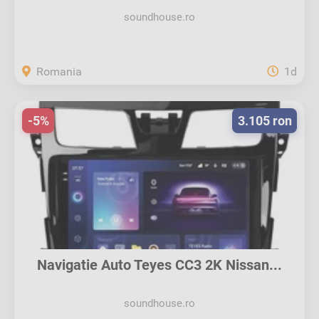
soundhouse.ro
Romania
1d
-5%
3.105 ron
Navigatie Auto Teyes CC3 2K Nissan...
soundhouse.ro