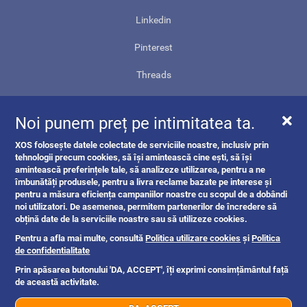
Linkedin
Pinterest
Threads
Contact
Noi punem preț pe intimitatea ta.
Harta site-ului
XOS folosește datele colectate de serviciile noastre, inclusiv prin
ANPC
tehnologii precum cookies, să își amintească cine ești, să își
amintească preferințele tale, să analizeze utilizarea, pentru a ne
îmbunătăți produsele, pentru a livra reclame bazate pe interese și
pentru a măsura eficiența campaniilor noastre cu scopul de a dobândi
noi utilizatori. De asemenea, permitem partenerilor de încredere să
obțină date de la serviciile noastre sau să utilizeze cookies.
Pentru a afla mai multe, consultă
Politica utilizare cookies
și
Politica
de confidentialitate
Prin apăsarea butonului 'DA, ACCEPT', îți exprimi consimțământul față
de această activitate.