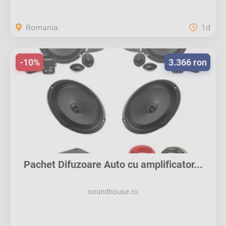
Romania
1d
-10%
3.366 ron
Pachet Difuzoare Auto cu amplificator...
soundhouse.ro