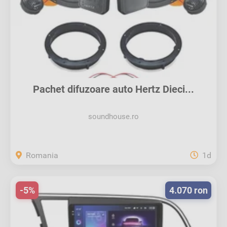
Pachet difuzoare auto Hertz Dieci...
soundhouse.ro
Romania
1d
-5%
4.070 ron