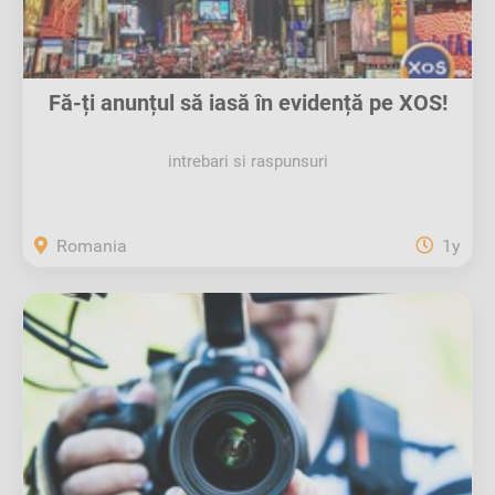
Fă-ți anunțul să iasă în evidență pe XOS!
intrebari si raspunsuri
Romania
1y