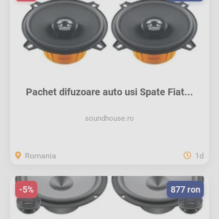
Pachet difuzoare auto usi Spate Fiat...
soundhouse.ro
Romania
1d
-5%
877 ron