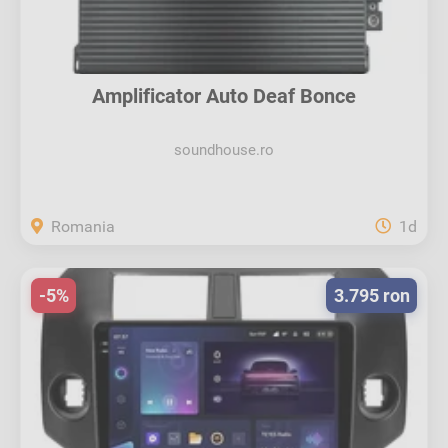
Amplificator Auto Deaf Bonce
Apocalypse...
soundhouse.ro
Romania
1d
-5%
3.795 ron