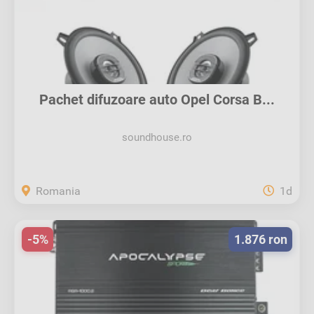
Pachet difuzoare auto Opel Corsa B...
soundhouse.ro
Romania
1d
-5%
1.876 ron