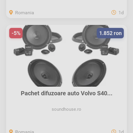
Romania
1d
-5%
1.852 ron
Pachet difuzoare auto Volvo S40...
soundhouse.ro
Romania
1d