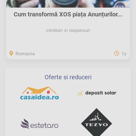
Cum transformă XOS piața Anunțurilor...
intrebari si raspunsuri
Romania
1y
Oferte si reduceri