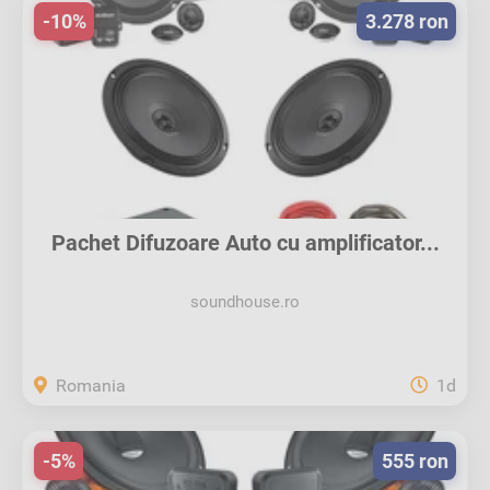
-10%
3.278 ron
Pachet Difuzoare Auto cu amplificator...
soundhouse.ro
Romania
1d
-5%
555 ron