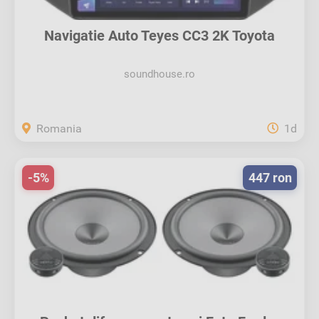
Navigatie Auto Teyes CC3 2K Toyota
RAV4...
soundhouse.ro
Romania
1d
-5%
447 ron