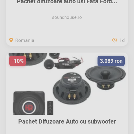
Pachet difuzoare auto usi Fata Ford...
soundhouse.ro
Romania
1d
-10%
3.089 ron
Pachet Difuzoare Auto cu subwoofer
Ford...