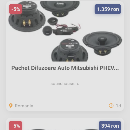
-5%
1.359 ron
Pachet Difuzoare Auto Mitsubishi PHEV...
soundhouse.ro
Romania
1d
-5%
394 ron