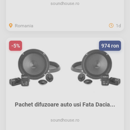
soundhouse.ro
Romania
1d
-5%
974 ron
Pachet difuzoare auto usi Fata Dacia...
soundhouse.ro