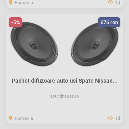
Romania
1d
-5%
676 ron
Pachet difuzoare auto usi Spate Nissan...
soundhouse.ro
Romania
1d