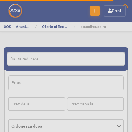
Cont
XOS — Anunturi Gratuite
Oferte si Reduceri
soundhouse.ro
BrandBrand