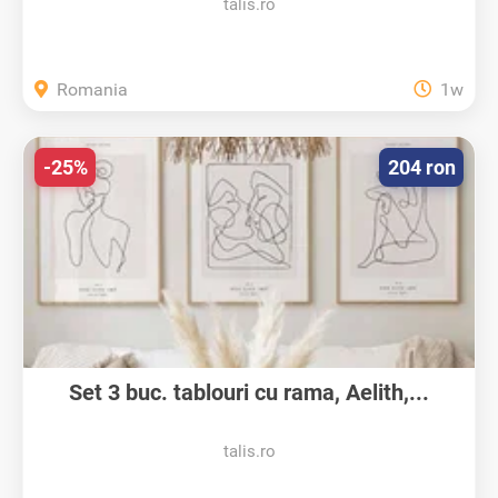
talis.ro
Romania
1w
-25%
204 ron
Set 3 buc. tablouri cu rama, Aelith,...
talis.ro