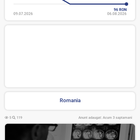
96 RON
09.07.2026
06.08.2026
Romania
5
119
Anunt adaugat:
Acum 3 saptamani