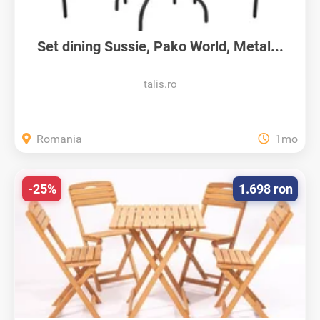
Set dining Sussie, Pako World, Metal...
talis.ro
Romania
1mo
-25%
1.698 ron