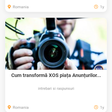
Romania
1y
Cum transformă XOS piața Anunțurilor...
intrebari si raspunsuri
Romania
1y