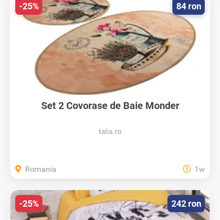
-25%
84 ron
Set 2 Covorase de Baie Monder
talis.ro
Romania
1w
-25%
242 ron