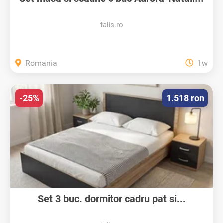
talis.ro
Romania
1w
-25%
1.518 ron
Set 3 buc. dormitor cadru pat si...