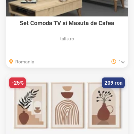
Set Comoda TV si Masuta de Cafea
Living...
talis.ro
Romania
1w
-25%
209 ron