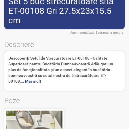
Set 5 buc strecuratoare sita
ET-00108 Gri 27.5x23x15.5
cm
Anunt actualizat:
Saptamana trecuta
Descriere
Descoperiți Setul de Strecurătoare ET-00108 - Calitate
Superioară pentru Bucătăria Dumneavoastră Adăugați un
plus de funcționalitate și un aspect elegant în bucătăria
dumneavoastră cu setul nostru de 5 strecurătoare ET-
00108,...
Mai mult
Poze