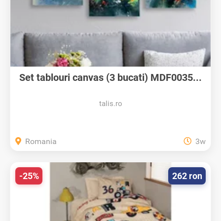
Set tablouri canvas (3 bucati) MDF0035...
talis.ro
Romania
3w
-25%
262 ron