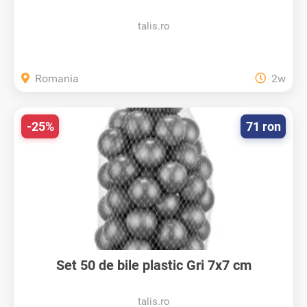
talis.ro
Romania
2w
-25%
71 ron
Set 50 de bile plastic Gri 7x7 cm
talis.ro