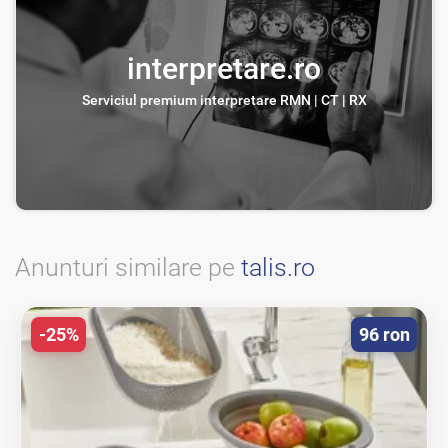
interpretare.ro
Serviciul premium interpretare RMN | CT | RX
Anunturi similare pe
talis.ro
-25%
96 ron