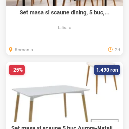
Set masa si scaune dining, 5 buc,...
talis.ro
Romania
2d
-25%
1.490 ron
Set masa si scaune 5 buc Aurora-Natali...