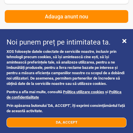
Adauga anunt nou
Noi punem preț pe intimitatea ta.
Adauga anunt gratuit
XOS folosește datele colectate de serviciile noastre, inclusiv prin
Oferte si Reduceri
tehnologii precum cookies, să își amintească cine ești, să își
amintească preferințele tale, să analizeze utilizarea, pentru a ne
îmbunătăți produsele, pentru a livra reclame bazate pe interese și
Black Friday
pentru a măsura eficiența campaniilor noastre cu scopul de a dobândi
noi utilizatori. De asemenea, permitem partenerilor de încredere să
Intrebari si raspunsuri
obțină date de la serviciile noastre sau să utilizeze cookies.
Sfaturi pentru vanzatori
Pentru a afla mai multe, consultă
Politica utilizare cookies
și
Politica
de confidentialitate
Termeni de utilizare
Prin apăsarea butonului 'DA, ACCEPT', îți exprimi consimțământul față
de această activitate.
Politica de confidentialitate
DA, ACCEPT
Stoc limitat
Vezi magazin
Politica utilizare cookies