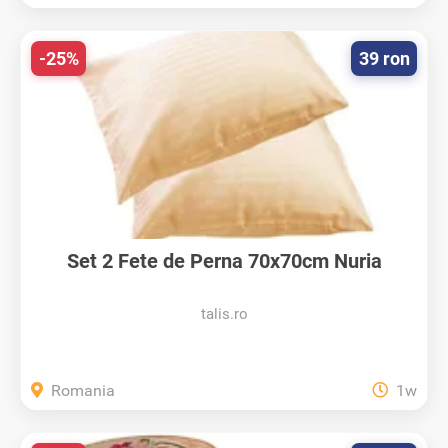
-25%
39 ron
Set 2 Fete de Perna 70x70cm Nuria
Camel...
talis.ro
Romania
1w