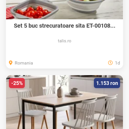
Set 5 buc strecuratoare sita ET-00108...
talis.ro
Romania
1d
-25%
1.153 ron