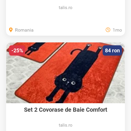
talis.ro
Romania
1mo
-25%
84 ron
Set 2 Covorase de Baie Comfort
talis.ro