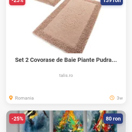
-25%
139 ron
Set 2 Covorase de Baie Piante Pudra...
talis.ro
Romania
3w
-25%
80 ron