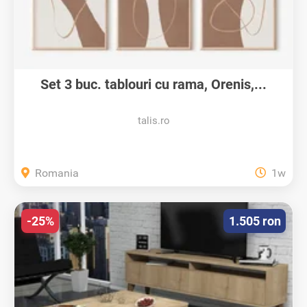
Set 3 buc. tablouri cu rama, Orenis,...
talis.ro
Romania
1w
-25%
1.505 ron