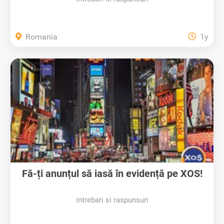
Romania
1y
Fă-ți anunțul să iasă în evidență pe XOS!
intrebari si raspunsuri