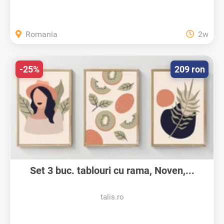
Romania
2w
-25%
209 ron
Set 3 buc. tablouri cu rama, Noven,...
talis.ro