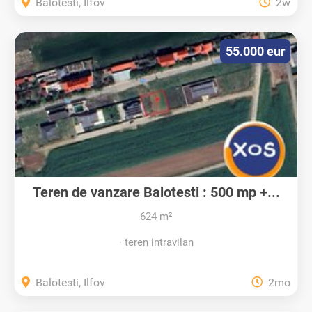
Balotesti, Ilfov
2w
55.000 eur
Teren de vanzare Balotesti : 500 mp +...
624 m²
teren intravilan
Balotesti, Ilfov
2mo