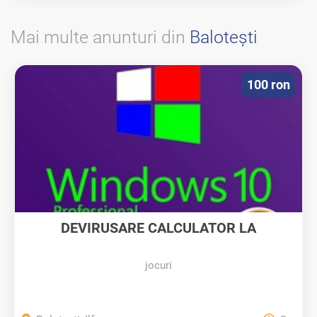
Mai multe anunturi din
Baloteşti
100 ron
DEVIRUSARE CALCULATOR LA
DOMICILIU...
jocuri