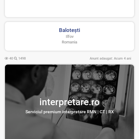
Baloteşti
Ilfov
Romania
40
1498
Anunt adaugat:
Acum 4 ani
interpretare.ro
Serviciul premium interpretare RMN | CT | RX