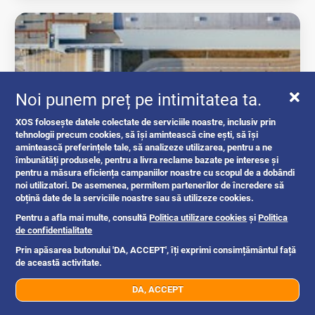
Noi punem preț pe intimitatea ta.
XOS folosește datele colectate de serviciile noastre, inclusiv prin
tehnologii precum cookies, să își amintească cine ești, să își
amintească preferințele tale, să analizeze utilizarea, pentru a ne
îmbunătăți produsele, pentru a livra reclame bazate pe interese și
Cât durează procesul de recuperare a...
pentru a măsura eficiența campaniilor noastre cu scopul de a dobândi
noi utilizatori. De asemenea, permitem partenerilor de încredere să
obțină date de la serviciile noastre sau să utilizeze cookies.
intrebari si raspunsuri
Pentru a afla mai multe, consultă
Politica utilizare cookies
și
Politica
de confidentialitate
Prin apăsarea butonului 'DA, ACCEPT', îți exprimi consimțământul față
de această activitate.
Romania
1y
DA, ACCEPT
07xx xxx xxx
Trimite mesaj