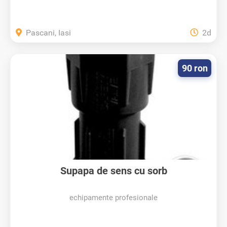
Pascani, Iasi
2d
90 ron
Supapa de sens cu sorb
echipamente profesionale