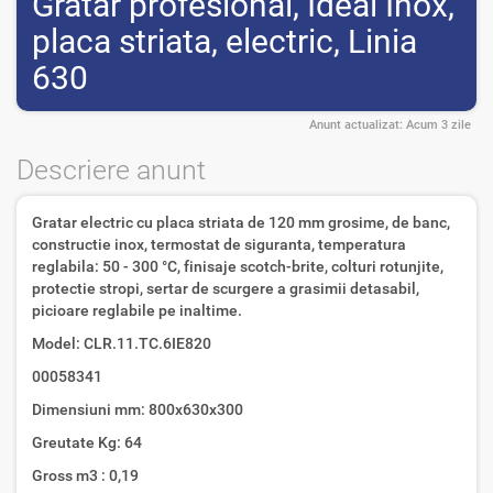
Gratar profesional, Ideal Inox,
placa striata, electric, Linia
630
Anunt actualizat:
Acum 3 zile
Descriere anunt
Gratar electric cu placa striata de 120 mm grosime, de banc,
constructie inox, termostat de siguranta, temperatura
reglabila: 50 - 300 °C, finisaje scotch-brite, colturi rotunjite,
protectie stropi, sertar de scurgere a grasimii detasabil,
picioare reglabile pe inaltime.
Model: CLR.11.TC.6IE820
00058341
Dimensiuni mm: 800x630x300
Greutate Kg: 64
Gross m3 : 0,19