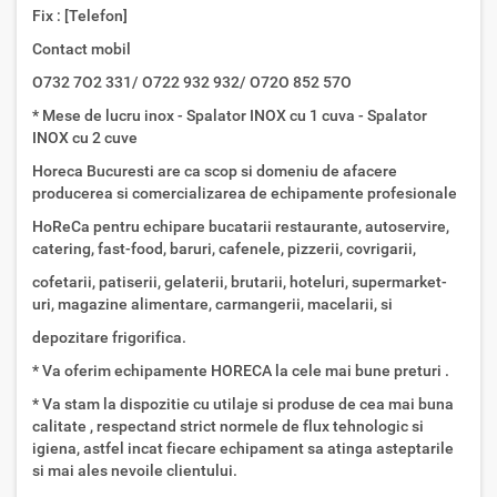
Fix : [Telefon]
Contact mobil
O732 7O2 331/ O722 932 932/ O72O 852 57O
* Mese de lucru inox - Spalator INOX cu 1 cuva - Spalator
INOX cu 2 cuve
Horeca Bucuresti are ca scop si domeniu de afacere
producerea si comercializarea de echipamente profesionale
HoReCa pentru echipare bucatarii restaurante, autoservire,
catering, fast-food, baruri, cafenele, pizzerii, covrigarii,
cofetarii, patiserii, gelaterii, brutarii, hoteluri, supermarket-
uri, magazine alimentare, carmangerii, macelarii, si
depozitare frigorifica.
* Va oferim echipamente HORECA la cele mai bune preturi .
* Va stam la dispozitie cu utilaje si produse de cea mai buna
calitate , respectand strict normele de flux tehnologic si
igiena, astfel incat fiecare echipament sa atinga asteptarile
si mai ales nevoile clientului.