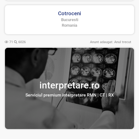
Cotroceni
Bucuresti
Romania
71
6026
Anunt adaugat:
Anul trecut
interpretare.ro
Serviciul premium interpretare RMN | CT | RX