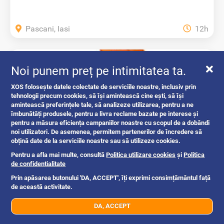
Pascani, Iasi
12h
1.650 eur
Noi punem preț pe intimitatea ta.
XOS folosește datele colectate de serviciile noastre, inclusiv prin
tehnologii precum cookies, să își amintească cine ești, să își
amintească preferințele tale, să analizeze utilizarea, pentru a ne
îmbunătăți produsele, pentru a livra reclame bazate pe interese și
pentru a măsura eficiența campaniilor noastre cu scopul de a dobândi
noi utilizatori. De asemenea, permitem partenerilor de încredere să
obțină date de la serviciile noastre sau să utilizeze cookies.
Pentru a afla mai multe, consultă
Politica utilizare cookies
și
Politica
Rezervor transportabil KS Mobile Easy...
de confidentialitate
Prin apăsarea butonului 'DA, ACCEPT', îți exprimi consimțământul față
de această activitate.
echipamente profesionale
DA, ACCEPT
07xx xxx xxx
Trimite mesaj