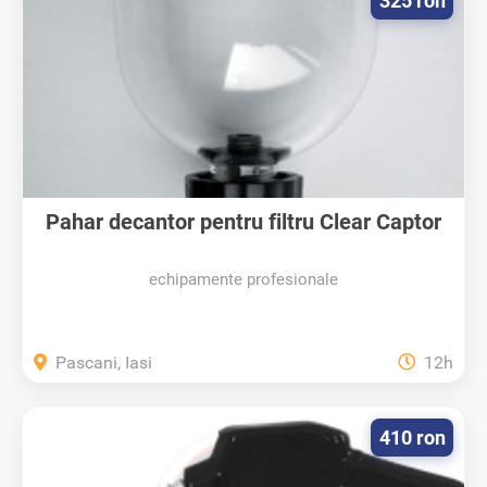
325 ron
Pahar decantor pentru filtru Clear Captor
echipamente profesionale
Pascani, Iasi
12h
410 ron