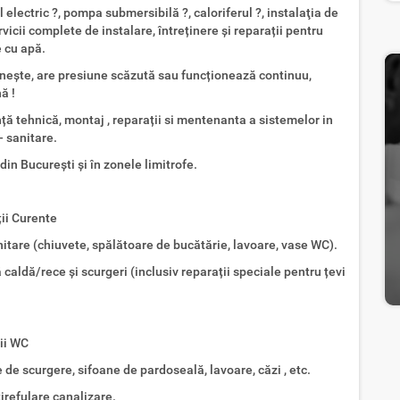
 electric ?, pompa submersibilă ?, caloriferul ?, instalaţia de
rvicii complete de instalare, întreținere și reparații pentru
e cu apă.
rnește, are presiune scăzută sau funcționează continuu,
ă !
ță tehnică, montaj , reparații si mentenanta a sistemelor in
- sanitare.
in București și în zonele limitrofe.
ții Curente
sanitare (chiuvete, spălătoare de bucătărie, lavoare, vase WC).
pă caldă/rece și scurgeri (inclusiv reparații speciale pentru țevi
ții WC
de scurgere, sifoane de pardoseală, lavoare, căzi , etc.
tirefulare canalizare.