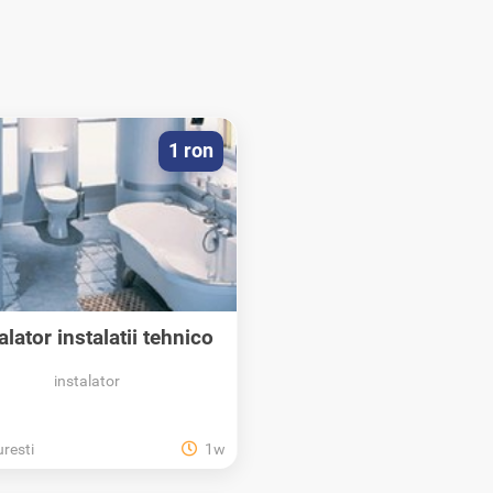
1 ron
alator instalatii tehnico
-...
instalator
resti
1w