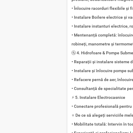
• Înlocuire racorduri flexibile și f
• Instalare Boilere electrice și 
• Instalare instanturi electrice, r
• Mentenanță completă: înlocuire
robineți, manometre și termomet
🚰 4. Hidrofoare & Pompe Subme
• Reparații și instalare sisteme
• Instalare și înlocuire pompe su
• Refacere pernă de aer, înlocuire
• Consultanță de specialitate pe
⚡ 5. Instalare Electrocasnice
• Conectare profesională pentru 
⭐ De ce să alegeți serviciile mel
• Mobilitate totală: Intervin în t
• Experiență și profesionalism: Lu