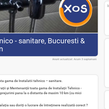
I
nico - sanitare, Bucuresti &
n
Anunt actualizat:
Acum 3 saptamani
ta gama de Instalatii tehnico – sanitare.
rații și Mentenanță toata gama de Instalații Tehnico -
mprejurimi pana la o distanta de maxim 10 km (cu mici
lația sau doriți o lucrare de întreținere realizată corect ?