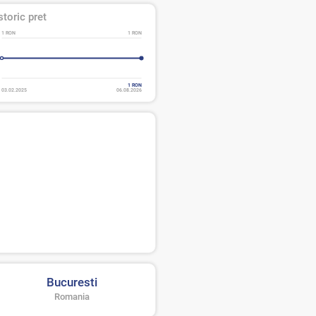
storic pret
1 RON
1 RON
1 RON
03.02.2025
06.08.2026
Bucuresti
Romania