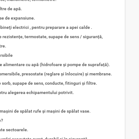
iltre de apă.
vase de expansiune.
obineţi electrici , pentru preparare a apei calde .
 rezistențe, termostate, supape de sens / siguranță,
re.
rsibile
 de alimentare cu apă (hidrofoare și pompe de suprafață).
bmersibile, presostate (reglare și înlocuire) și membrane.
 sorb, supape de sens, conducte, fitinguri și filtre.
ntru alegerea echipamentului potrivit.
mașini de spălat rufe și mașini de spălat vase.
e?
oate sectoarele.
crări executate curat, durabil și în siguranță.