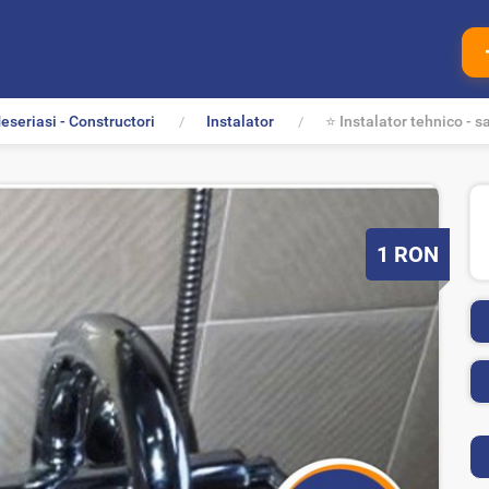
eseriasi - Constructori
Instalator
⭐ Instalator tehnico - s
P
1
RON
r
e
t