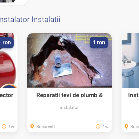
instalator Instalatii
1 ron
1 ron
sector
Reparatii tevi de plumb &
Inst
Instalatii...
instalator
1w
Bucuresti
1w
Bucu