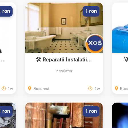
1 ron
1 ron
..
🛠 Reparatii Instalatii...

instalator
1w
Bucuresti
1w
Bucu
1 ron
1 ron