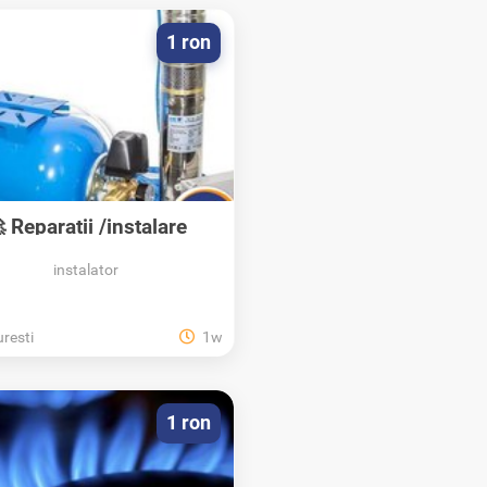
1 ron
 Reparatii /instalare
hidrofoare,...
instalator
resti
1w
1 ron