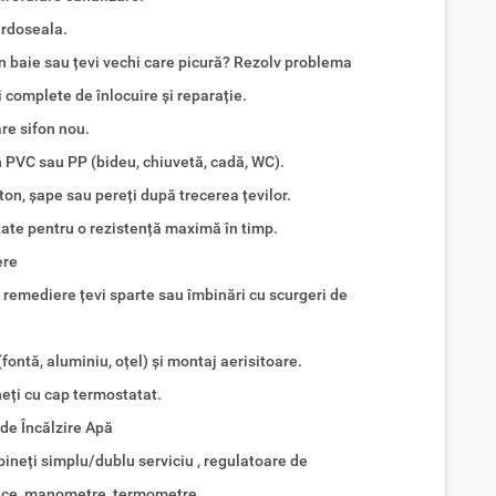
pardoseala.
e în baie sau țevi vechi care picură? Rezolv problema
i complete de înlocuire și reparație.
re sifon nou.
n PVC sau PP (bideu, chiuvetă, cadă, WC).
eton, șape sau pereți după trecerea țevilor.
tate pentru o rezistență maximă în timp.
ere
e, remediere țevi sparte sau îmbinări cu scurgeri de
 (fontă, aluminiu, oțel) și montaj aerisitoare.
ineți cu cap termostatat.
 de Încălzire Apă
obineți simplu/dublu serviciu , regulatoare de
ice, manometre, termometre.