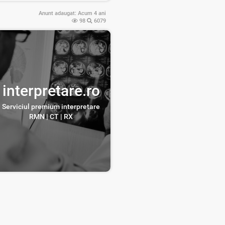
Anunt adaugat:
Acum 4 ani
98
6079
interpretare.ro
Serviciul premium interpretare
RMN | CT | RX