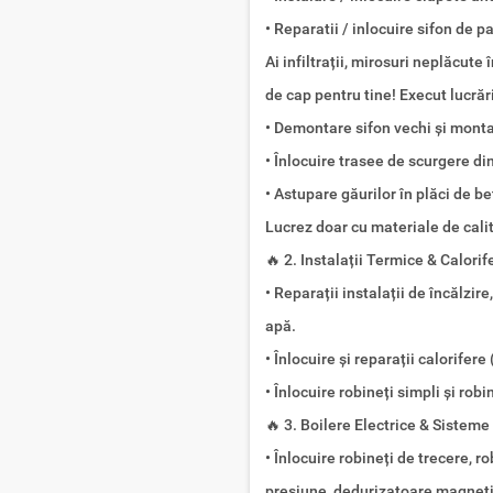
• Reparatii / inlocuire sifon de 
Ai infiltrații, mirosuri neplăcut
de cap pentru tine! Execut lucrăr
• Demontare sifon vechi și monta
• Înlocuire trasee de scurgere di
• Astupare găurilor în plăci de b
Lucrez doar cu materiale de cali
🔥 2. Instalații Termice & Calorif
• Reparații instalații de încălzir
apă.
• Înlocuire și reparații calorifere
• Înlocuire robineți simpli și rob
🔥 3. Boilere Electrice & Sisteme
• Înlocuire robineți de trecere, r
presiune, dedurizatoare magnet