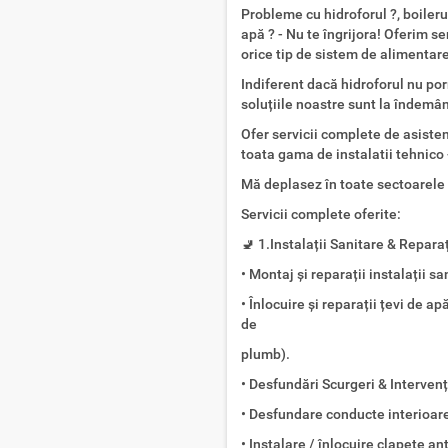
Probleme cu hidroforul ?, boilerul
apă ? - Nu te îngrijora! Oferim se
orice tip de sistem de alimentar
Indiferent dacă hidroforul nu po
soluțiile noastre sunt la îndemân
Ofer servicii complete de asisten
toata gama de instalatii tehnico 
Mă deplasez în toate sectoarele d
Servicii complete oferite:
🚽 1.Instalații Sanitare & Repara
• Montaj și reparații instalații 
• Înlocuire și reparații țevi de a
de
plumb).
• Desfundări Scurgeri & Interven
• Desfundare conducte interioare 
• Instalare / înlocuire clapete an