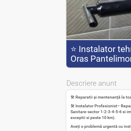
⭐ Instalator teh
Oras Pantelimo
Descriere anunt
🛠 Reparatii şi mentenanţă la toa
🛠 Instalator Profesionist– Repa
Sanitare-sector 1-2-3-4-5-6 si i
exceptii si peste 10 km).
Aveți o problemă urgentă cu insta