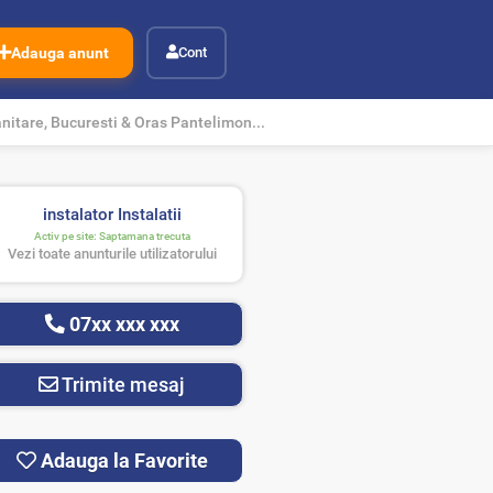
Adauga anunt
Cont
anitare, Bucuresti & Oras Pantelimon...
instalator Instalatii
Activ pe site:
Saptamana trecuta
Vezi toate anunturile utilizatorului
07xx xxx xxx
Trimite mesaj
Adauga la Favorite