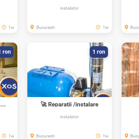
-...
instalator
1w
Bucuresti
1w
Bucu
1 ron
1 ron
...
🚀 Reparatii /instalare
hidrofoare,...
instalator
1w
Bucuresti
1w
Bucu