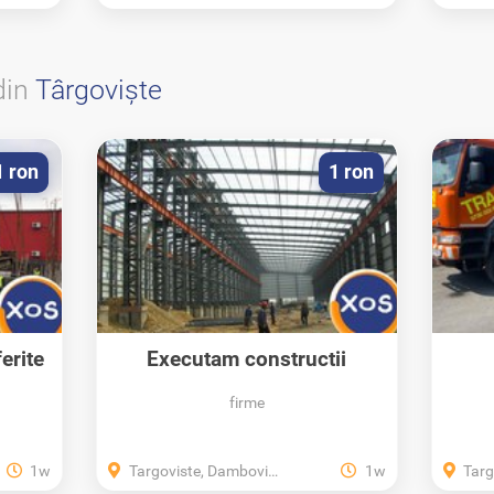
din
Târgovişte
1 ron
1 ron
erite
Executam constructii
metalice/montam...
firme
1w
Targoviste, Dambovita
1w
Targ