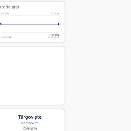
storic pret
200 RON
200 RON
200 RON
31.05.2024
08.08.2026
Târgovişte
Dambovita
Romania