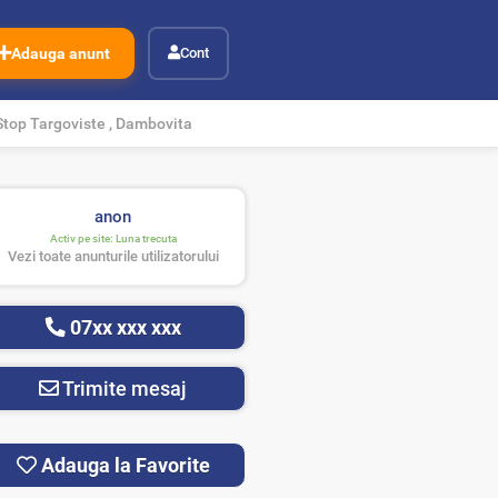
Adauga anunt
Cont
Stop Targoviste , Dambovita
anon
Activ pe site:
Luna trecuta
Vezi toate anunturile utilizatorului
07xx xxx xxx
Trimite mesaj
Adauga la Favorite