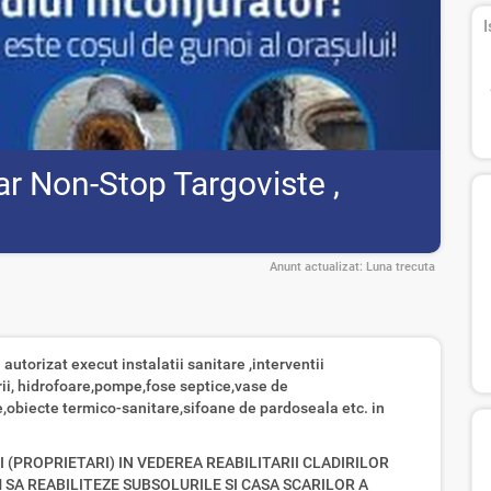
I
ar Non-Stop Targoviste ,
Anunt actualizat:
Luna trecuta
autorizat execut instalatii sanitare ,interventii
ii, hidrofoare,pompe,fose septice,vase de
obiecte termico-sanitare,sifoane de pardoseala etc. in
 (PROPRIETARI) IN VEDEREA REABILITARII CLADIRILOR
 SA REABILITEZE SUBSOLURILE SI CASA SCARILOR A