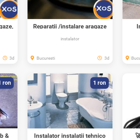
agaze,
Reparatii /instalare aragaze
I
casnice,...
instalator
3d
Bucuresti
3d
Bucu
1 ron
1 ron
mb &
Instalator instalatii tehnico
