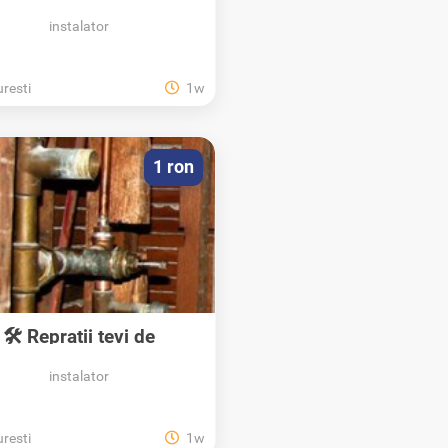
instalator
resti
1w
1 ron
🛠️ Repratii tevi de
plumb_Instalatii...
instalator
resti
1w