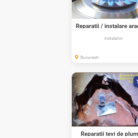
Reparatii / instalare ar
sector...
instalator
Bucuresti
Reparatii tevi de plu