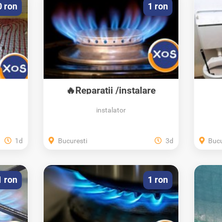
0 ron
1 ron
,
🔥Reparatii /instalare
/mentenanta...
san
instalator
1d
Bucuresti
3d
Bucu
1 ron
1 ron