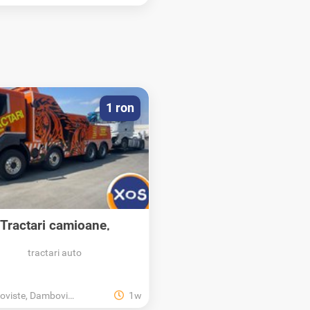
1 ron
Tractari camioane,
autoutilitare,...
tractari auto
oviste, Dambovita
1w