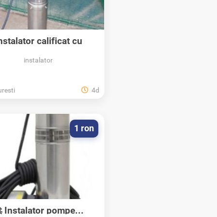
nstalator calificat cu
experienta...
instalator
resti
4d
1 ron
 Instalator pompe...