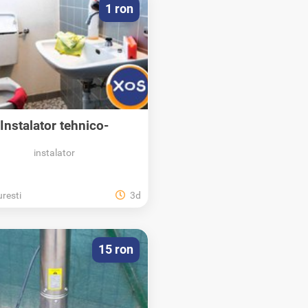
1 ron
Instalator tehnico-
itare_Popesti Leordeni
instalator
resti
3d
15 ron