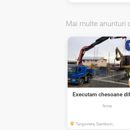
Mai multe anunturi 
Executam chesoane dif
dimensiuni
firme
Targoviste, Dambovita