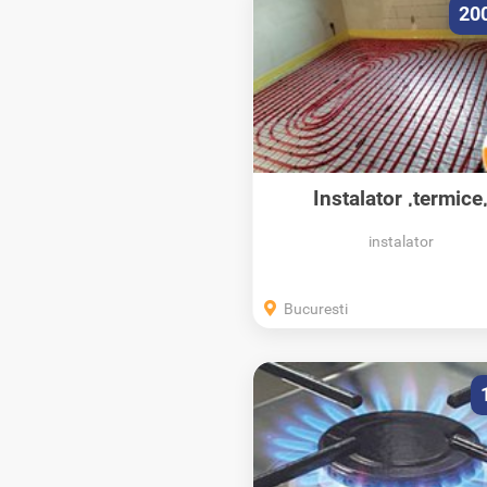
20
Instalator ,termice
electrice,...
instalator
Bucuresti