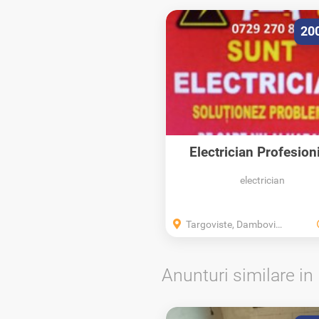
20
Electrician Profesioni
Rapid, - Preț...
electrician
Targoviste, Dambovita
Anunturi similare in