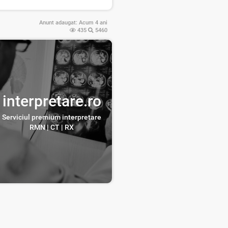
Anunt adaugat:
Acum 4 ani
435
5460
interpretare.ro
Serviciul premium interpretare
RMN | CT | RX