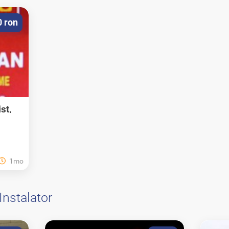
0 ron
st,
1mo
Instalator