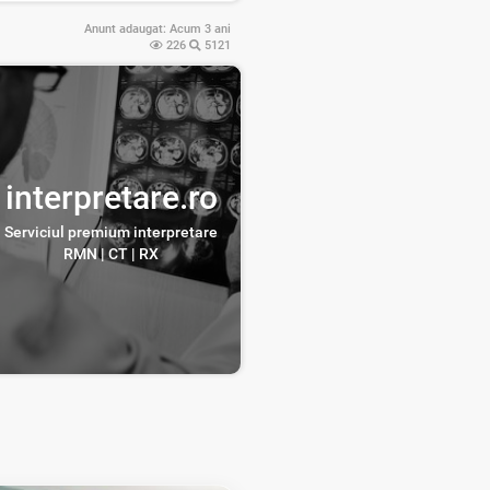
Anunt adaugat:
Acum 3 ani
226
5121
interpretare.ro
Serviciul premium interpretare
RMN | CT | RX