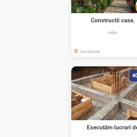
Construcții case,
construcții...
zidar
Constanta
4
Executăm lucrari d
constructii