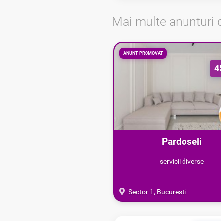
Mai multe anunturi 
ANUNT PROMOVAT
4
Pardoseli
epoxidice/poliuretanice 
servicii diverse
Sector-1, Bucuresti