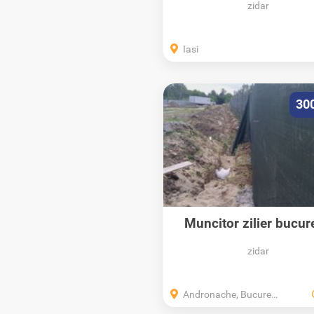
zidar
Iasi
30
Muncitor zilier bucur
zidar
Andronache, Bucuresti