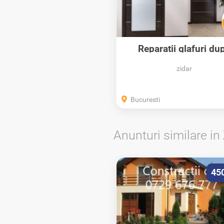
Reparatii glafuri du
montarea...
zidar
Bucuresti
Anunturi similare in
45