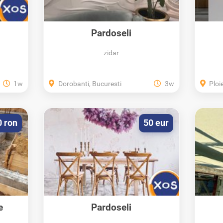
Pardoseli
epoxidice/poliuretanice
ep
zidar
1w
Dorobanti, Bucuresti
3w
Ploi
0 ron
50 eur
e
Pardoseli
epoxidice/poliuretanice si...