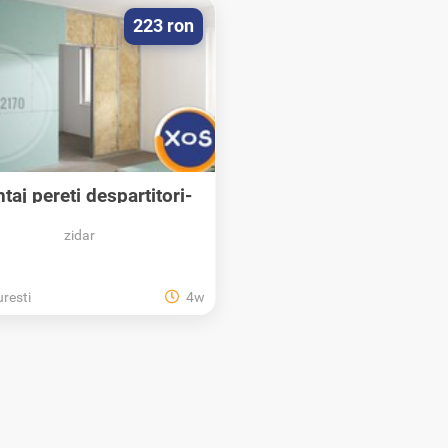
223 ron
taj pereti despartitori-
pereti de...
zidar
resti
4w