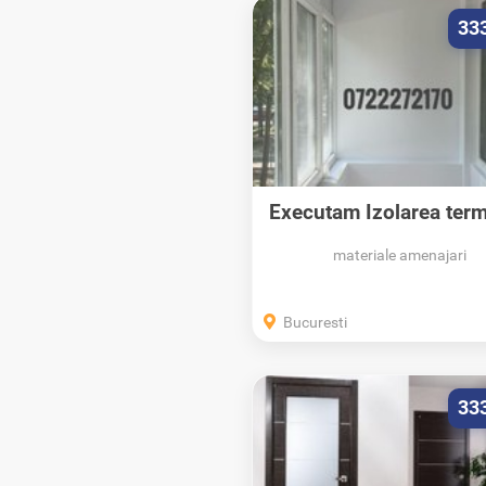
33
Executam Izolarea term
balconului...
materiale amenajari
Bucuresti
33