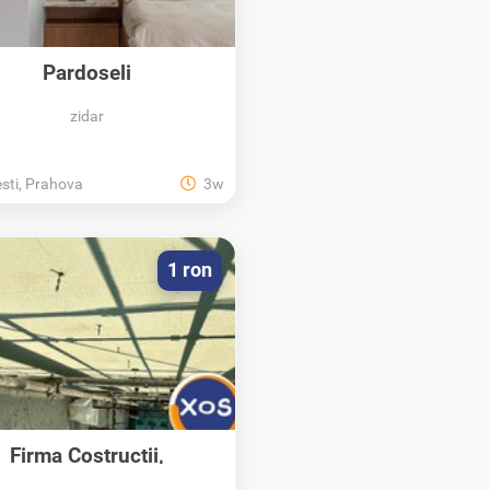
Pardoseli
oxidice/poliuretanice
zidar
esti, Prahova
3w
1 ron
Firma Costructii,