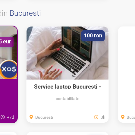
din
Bucuresti
100 ron
5 eur
Service laptop Bucuresti -
si...
Instalare...
contabilitate
+7d
Bucuresti
3h
Bucu