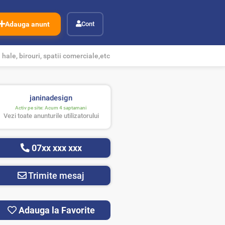
Adauga anunt
Cont
hale, birouri, spatii comerciale,etc
janinadesign
Activ pe site:
Acum 4 saptamani
Vezi toate anunturile utilizatorului
07xx xxx xxx
Trimite mesaj
Adauga la Favorite