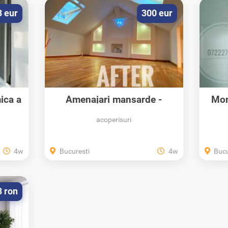
3 eur
300 eur
ica a
Amenajari mansarde -
Mon
Amenajari poduri...
acoperisuri
4w
Bucuresti
4w
Bucu
3 ron