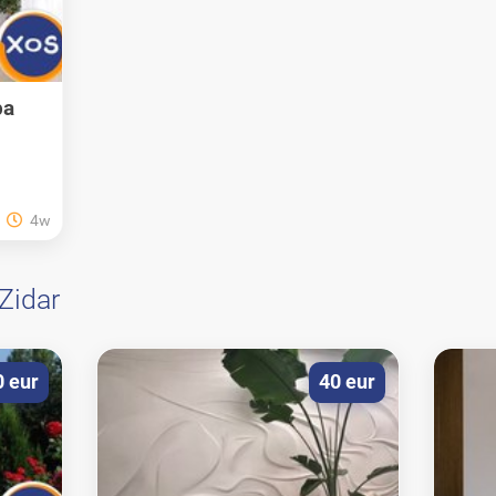
pa
4w
Zidar
0 eur
40 eur