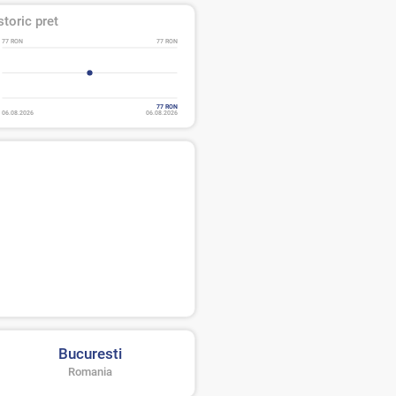
storic pret
77 RON
77 RON
77 RON
06.08.2026
06.08.2026
Bucuresti
Romania