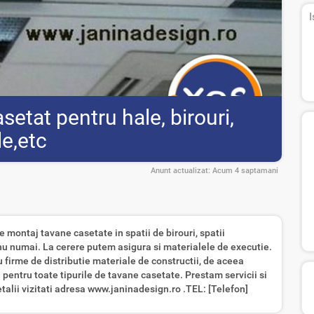
I
etat pentru hale, birouri,
le,etc
Anunt actualizat:
Acum 4 saptamani
e montaj tavane casetate in spatii de birouri, spatii
 nu numai. La cerere putem asigura si materialele de executie.
irme de distributie materiale de constructii, de aceea
pentru toate tipurile de tavane casetate. Prestam servicii si
talii vizitati adresa www.janinadesign.ro .TEL: [Telefon]