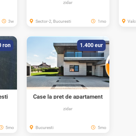
zidar
3w
Sector-2, Bucuresti
1mo
Valc
0 ron
1.400 eur
ești
Case la pret de apartament
zidar
5mo
Bucuresti
5mo