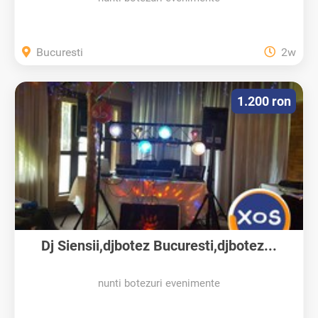
Bucuresti
2w
1.200 ron
Dj Siensii,djbotez Bucuresti,djbotez...
nunti botezuri evenimente