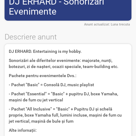
DJ ERHARD - Sonorizări
Evenimente
Anunt actualizat:
Luna trecuta
Descriere anunt
DJ ERHARD. Entertaining is my hobby.
Sonorizări ale diferitelor evenimente: majorate, nunți,
botezuri, zi de nașteri, ocazii speciale, team-building etc.
Pachete pentru evenimentele Dvs.:
- Pachet "Basic" = Consolă DJ, music playlist
- Pachet "Essential" = "Basic" + pupitru DJ, boxe Yamaha,
mașini de fum cu jet vertical
- Pachet "All Inclusive" = "Basic" + Pupitru DJ și schelă
proprie, boxe Yamaha full, lumini incluse, mașini de fum cu
jet vertical, mașină de bule și fum
Alte infornații: