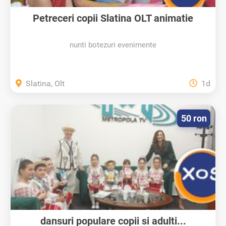
Petreceri copii Slatina OLT animatie
nunti botezuri evenimente
Slatina, Olt
1d
50 ron
dansuri populare copii si adulti...