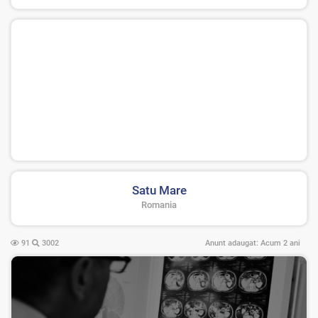
Satu Mare
Romania
91
3002
Anunt adaugat:
Acum 2 ani