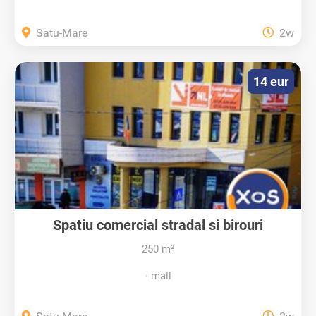
Satu-Mare
2w
14 eur
Spatiu comercial stradal si birouri
250 m²
mall