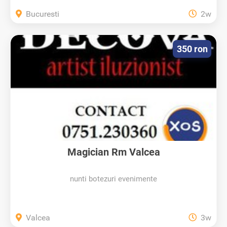
Bucuresti
2w
350 ron
Magician Rm Valcea
nunti botezuri evenimente
Valcea
3w