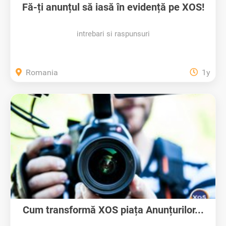
Fă-ți anunțul să iasă în evidență pe XOS!
intrebari si raspunsuri
Romania
1y
Cum transformă XOS piața Anunțurilor...