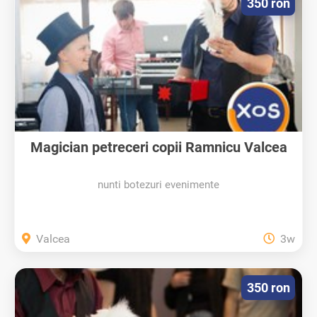
350 ron
Magician petreceri copii Ramnicu Valcea
nunti botezuri evenimente
Valcea
3w
350 ron