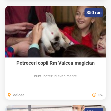
350 ron
Petreceri copii Rm Valcea magician
nunti botezuri evenimente
Valcea
3w