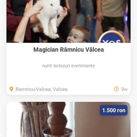
Magician Râmnicu Vâlcea
nunti botezuri evenimente
Ramnicu-Valcea, Valcea
3w
1.500 ron