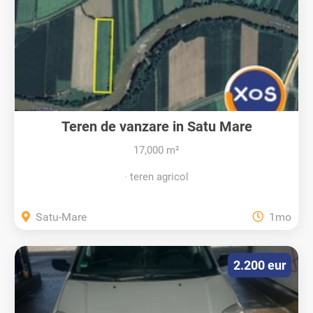
Teren de vanzare in Satu Mare
17,000 m²
teren agricol
Satu-Mare
1mo
2.200 eur