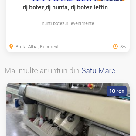
dj botez,dj nunta, dj botez ieftin...
nunti botezuri evenimente
Balta-Alba, Bucuresti
3w
Mai multe anunturi din
Satu Mare
10 ron