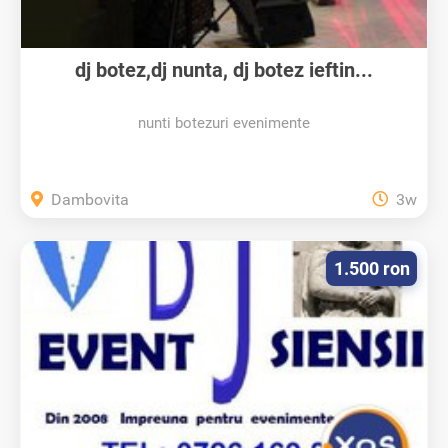
dj botez,dj nunta, dj botez ieftin...
nunti botezuri evenimente
Dambovita
3w
1.500 ron