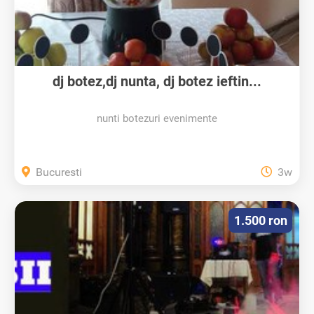
dj botez,dj nunta, dj botez ieftin...
nunti botezuri evenimente
Bucuresti
3w
1.500 ron