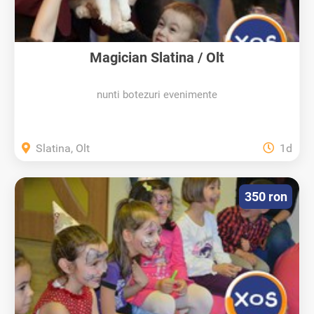
Magician Slatina / Olt
nunti botezuri evenimente
Slatina, Olt
1d
350 ron