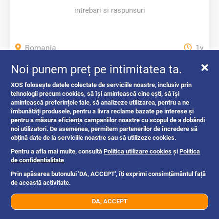
intrebari si raspunsuri
Romania
1y
Noi punem preț pe intimitatea ta.
Oferte si reduceri
XOS folosește datele colectate de serviciile noastre, inclusiv prin
tehnologii precum cookies, să își amintească cine ești, să își
amintească preferințele tale, să analizeze utilizarea, pentru a ne
îmbunătăți produsele, pentru a livra reclame bazate pe interese și
pentru a măsura eficiența campaniilor noastre cu scopul de a dobândi
noi utilizatori. De asemenea, permitem partenerilor de încredere să
obțină date de la serviciile noastre sau să utilizeze cookies.
Pentru a afla mai multe, consultă
Politica utilizare cookies
și
Politica
de confidentialitate
Prin apăsarea butonului 'DA, ACCEPT', îți exprimi consimțământul față
de această activitate.
DA, ACCEPT
07xx xxx xxx
Trimite mesaj