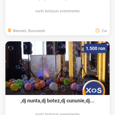
nunti botezuri evenimente
Berceni, Bucuresti
2w
1.500 ron
,dj nunta,dj botez,dj cununie,dj...
nunti botezuri evenimente