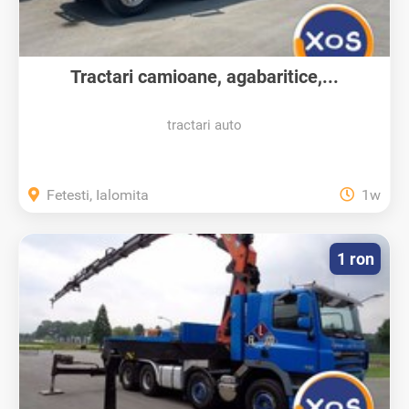
Tractari camioane, agabaritice,...
tractari auto
Fetesti, Ialomita
1w
1 ron