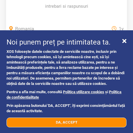
intrebari si raspunsuri
Romania
1y
Noi punem preț pe intimitatea ta.
Oferte si reduceri
XOS folosește datele colectate de serviciile noastre, inclusiv prin
tehnologii precum cookies, să își amintească cine ești, să își
amintească preferințele tale, să analizeze utilizarea, pentru a ne
îmbunătăți produsele, pentru a livra reclame bazate pe interese și
pentru a măsura eficiența campaniilor noastre cu scopul de a dobândi
noi utilizatori. De asemenea, permitem partenerilor de încredere să
obțină date de la serviciile noastre sau să utilizeze cookies.
Pentru a afla mai multe, consultă
Politica utilizare cookies
și
Politica
de confidentialitate
Prin apăsarea butonului 'DA, ACCEPT', îți exprimi consimțământul față
de această activitate.
DA, ACCEPT
07xx xxx xxx
Trimite mesaj