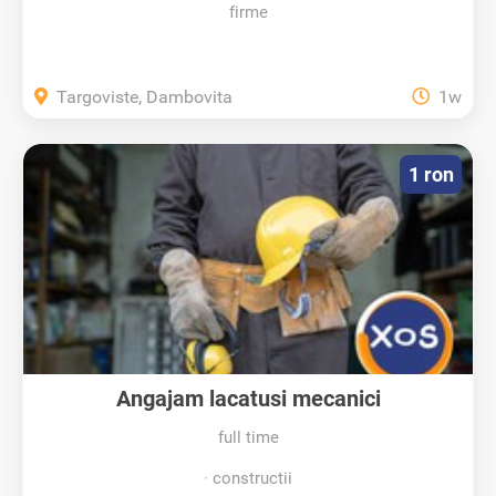
firme
Targoviste, Dambovita
1w
1 ron
Angajam lacatusi mecanici
full time
constructii