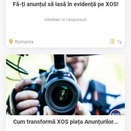
Fă-ți anunțul să iasă în evidență pe XOS!
intrebari si raspunsuri
Romania
1y
Cum transformă XOS piața Anunțurilor...