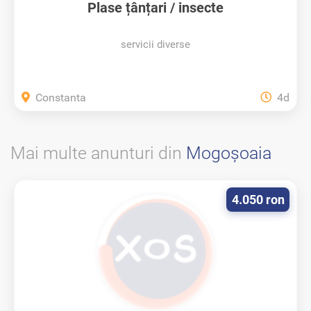
Plase țânțari / insecte
servicii diverse
Constanta
4d
Mai multe anunturi din
Mogoşoaia
4.050 ron