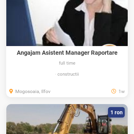
Angajam Asistent Manager Raportare
full time
constructii
Mogosoaia, Ilfov
1w
1 ron