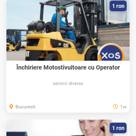
1 ron
Închiriere Motostivuitoare cu Operator
servicii diverse
Bucuresti
1w
1 ron