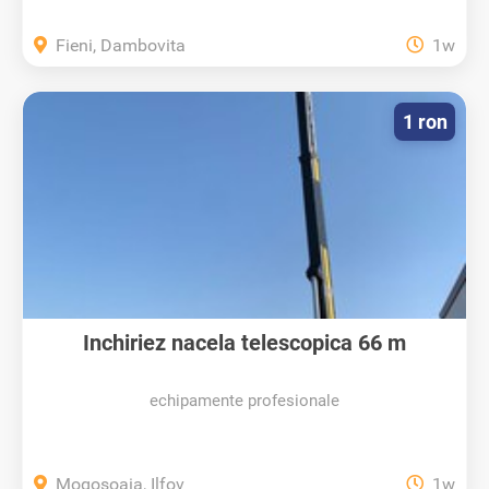
Fieni, Dambovita
1w
1 ron
Inchiriez nacela telescopica 66 m
echipamente profesionale
Mogosoaia, Ilfov
1w