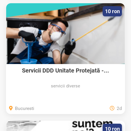
10 ron
Servicii DDD Unitate Protejată -...
servicii diverse
Bucuresti
2d
10 ron