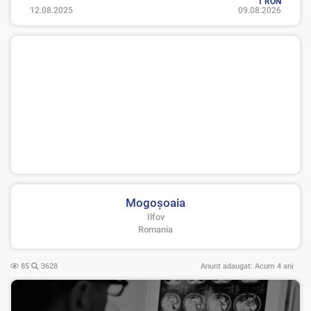
1 RON
12.08.2025
09.08.2026
Mogoşoaia
Ilfov
Romania
85
3628
Anunt adaugat:
Acum 4 ani