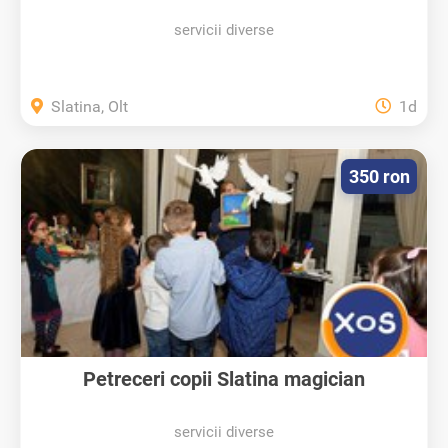
servicii diverse
Slatina, Olt
1d
350 ron
Petreceri copii Slatina magician
servicii diverse