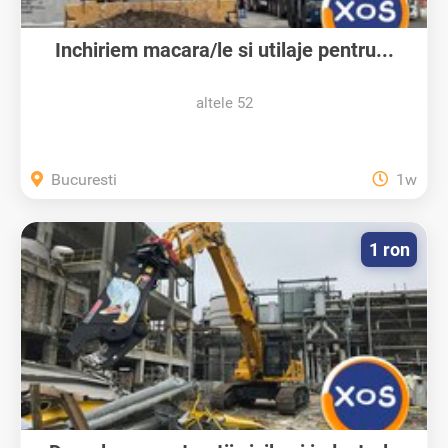
Inchiriem macara/le si utilaje pentru...
altele 52
Bucuresti
1w
1 ron