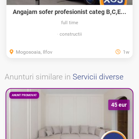
Angajam sofer profesionist categ B,C,E...
full time
constructii
Mogosoaia, Ilfov
1w
Anunturi similare in
Servicii diverse
ANUNT PROMOVAT
45 eur