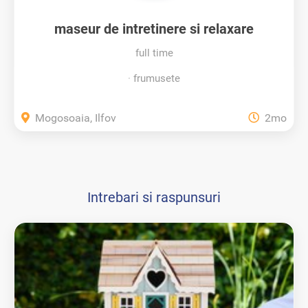
maseur de intretinere si relaxare
full time
frumusete
Mogosoaia, Ilfov
2mo
Intrebari si raspunsuri