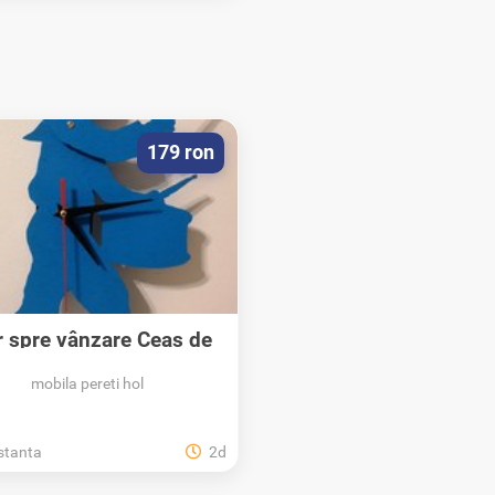
179 ron
r spre vânzare Ceas de
perete
mobila pereti hol
stanta
2d