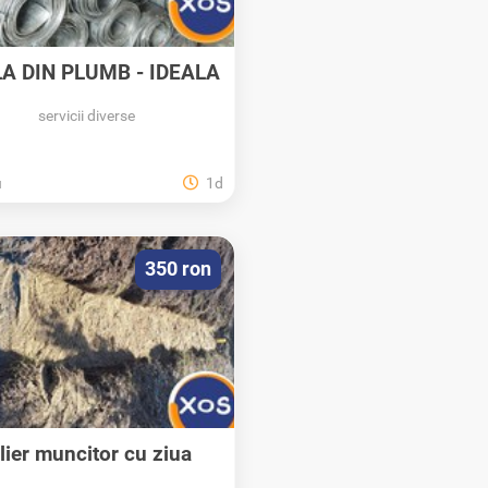
A DIN PLUMB - IDEALA
PENTRU...
servicii diverse
u
1d
350 ron
lier muncitor cu ziua
bucuresti