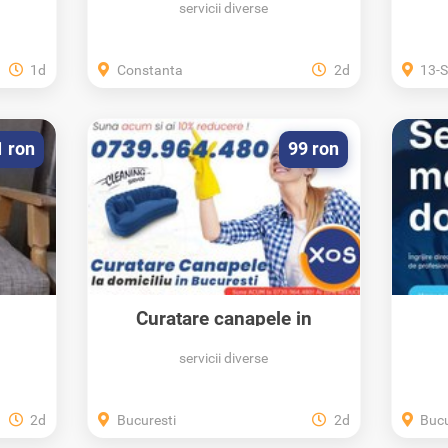
servicii diverse
1d
Constanta
2d
13-Se
1 ron
99 ron
Curatare canapele in
Bucuresti
servicii diverse
2d
Bucuresti
2d
Bucu