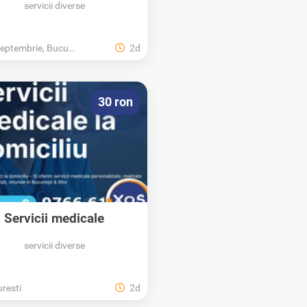
servicii diverse
ptembrie, Bucuresti
2d
30 ron
Servicii medicale
personalizate la...
servicii diverse
resti
2d