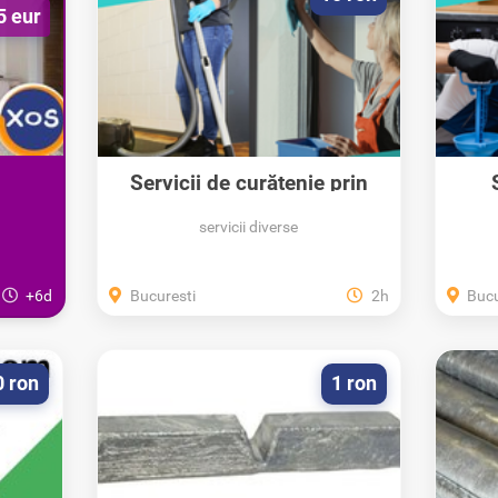
5 eur
Servicii de curățenie prin
si...
Unitate Protejată
servicii diverse
+6d
Bucuresti
2h
Bucu
0 ron
1 ron