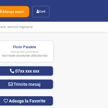
Adauga anunt
Cont
are, servicii inginerie
Florin Pandele
Activ pe site:
Luna trecuta
Vezi toate anunturile utilizatorului
07xx xxx xxx
Trimite mesaj
Adauga la Favorite