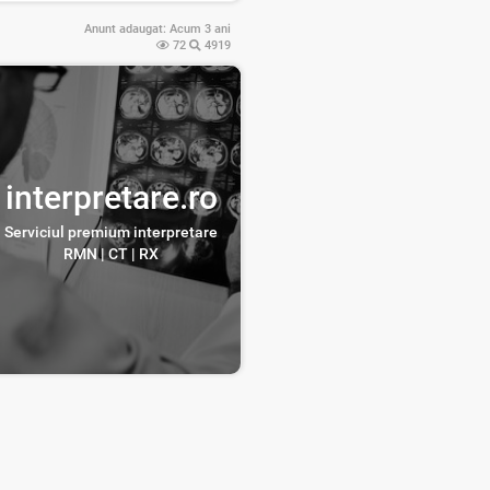
Anunt adaugat:
Acum 3 ani
72
4919
interpretare.ro
Serviciul premium interpretare
RMN | CT | RX