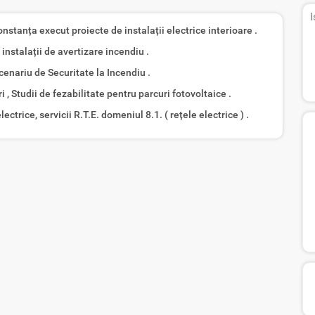
I
nstanța execut proiecte de instalații electrice interioare .
instalații de avertizare incendiu .
enariu de Securitate la Incendiu .
i , Studii de fezabilitate pentru parcuri fotovoltaice .
lectrice, servicii R.T.E. domeniul 8.1. ( rețele electrice ) .