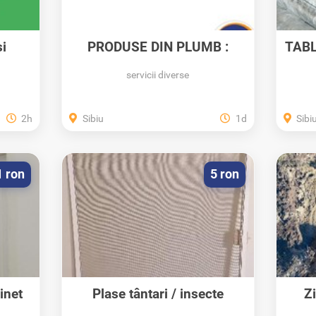
și
PRODUSE DIN PLUMB :
TABL
LINGOURI, CALUP,...
servicii diverse
2h
Sibiu
1d
Sibi
1 ron
5 ron
inet
Plase țânțari / insecte
Zi