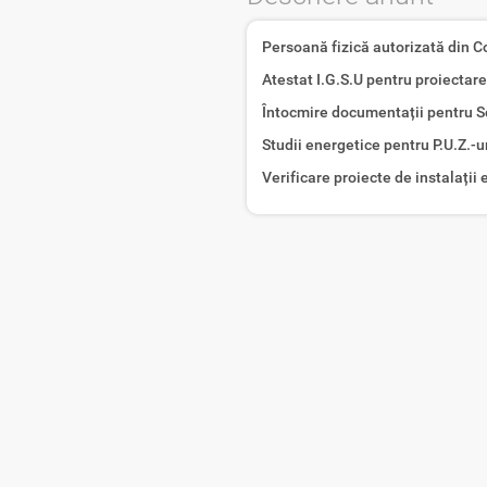
Persoană fizică autorizată din Co
Atestat I.G.S.U pentru proiectare 
Întocmire documentații pentru Sc
Studii energetice pentru P.U.Z.-ur
Verificare proiecte de instalații e