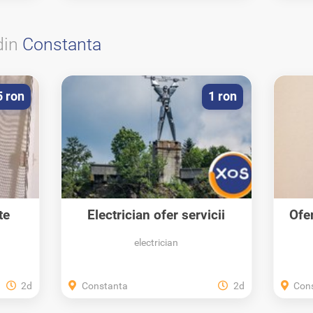
din
Constanta
5 ron
1 ron
te
Electrician ofer servicii
Ofe
electrice
electrician
2d
Constanta
2d
Con