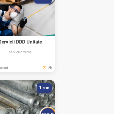
Servicii DDD Unitate
Protejată -...
servicii diverse
resti
2h
1 ron