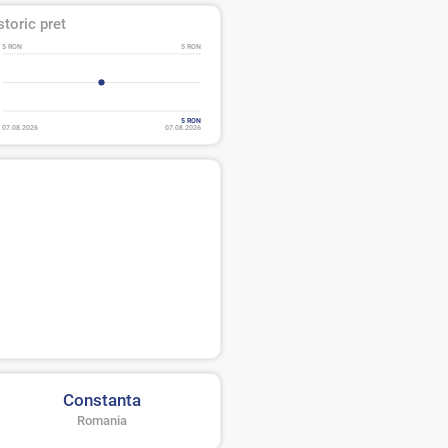
storic pret
5 RON
5 RON
5 RON
07.08.2026
07.08.2026
Constanta
Romania