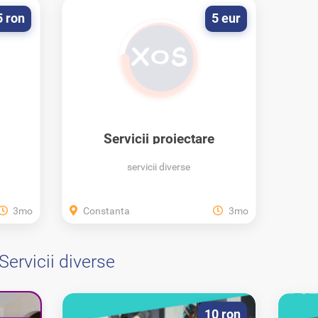
5 ron
5 eur
Servicii proiectare
servicii diverse
3mo
Constanta
3mo
Servicii diverse
10 ron