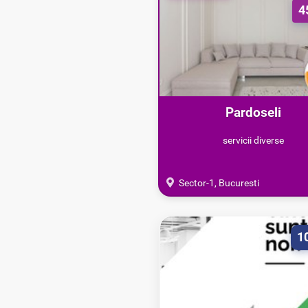
4
Pardoseli
epoxidice/poliuretanice 
servicii diverse
Sector-1, Bucuresti
1