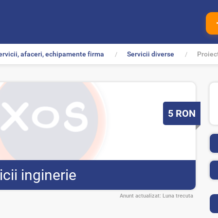
ervicii, afaceri, echipamente firma
Servicii diverse
Proiect
P
5
RON
r
e
t
cii inginerie
Anunt actualizat:
Luna trecuta