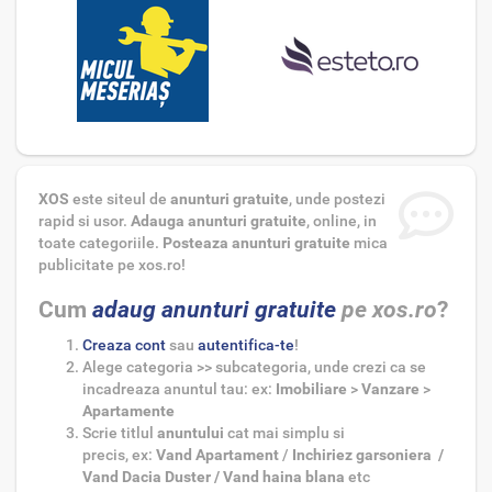
XOS
este siteul de
anunturi gratuite
, unde postezi
rapid si usor.
Adauga anunturi gratuite
, online, in
toate categoriile.
Posteaza anunturi gratuite
mica
publicitate pe xos.ro!
Cum
adaug anunturi gratuite
pe xos.ro
?
Creaza cont
sau
autentifica-te
!
Alege categoria >> subcategoria,
unde crezi ca se
incadreaza anuntul tau: ex:
Imobiliare
>
Vanzare
>
Apartamente
Scrie titlul
anuntului
cat mai simplu si
precis,
ex:
Vand Apartament
/
Inchiriez garsoniera /
Vand Dacia Duster / Vand haina blana
etc