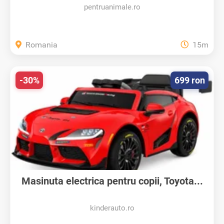
pentruanimale.ro
Romania
15m
-30%
699 ron
Masinuta electrica pentru copii, Toyota...
kinderauto.ro