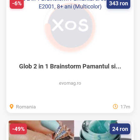
-6%
343 ron
Glob 2 in 1 Brainstorm Pamantul si...
evomag.ro
Romania
17m
-49%
24 ron