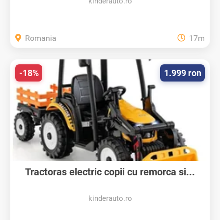
kinderauto.ro
Romania
17m
-18%
1.999 ron
Tractoras electric copii cu remorca si...
kinderauto.ro