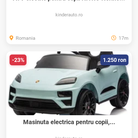
kinderauto.ro
Romania
17m
-23%
1.250 ron
Masinuta electrica pentru copii,...