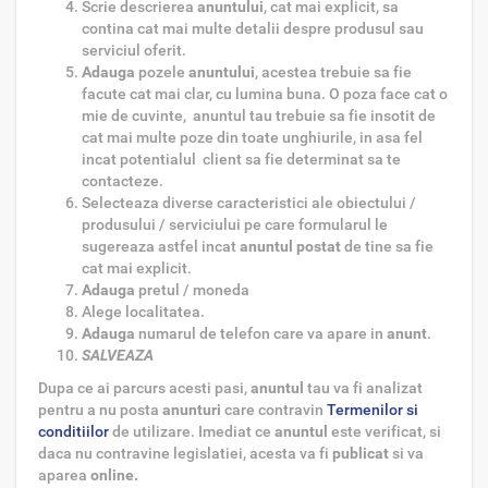
Scrie descrierea
anuntului
, cat mai explicit, sa
contina cat mai multe detalii despre produsul sau
serviciul oferit.
Adauga
pozele
anuntului
, acestea trebuie sa fie
facute cat mai clar, cu lumina buna. O poza face cat o
mie de cuvinte, anuntul tau trebuie sa fie insotit de
cat mai multe poze din toate unghiurile, in asa fel
incat potentialul client sa fie determinat sa te
contacteze.
Selecteaza diverse caracteristici
ale obiectului /
produsului / serviciului pe care formularul le
sugereaza astfel incat
anuntul postat
de tine sa fie
cat mai explicit.
Adauga
pretul / moneda
Alege localitatea.
Adauga
numarul de telefon
care va apare in
anunt
.
SALVEAZA
Dupa ce ai parcurs acesti pasi,
anuntul
tau va fi analizat
pentru a nu posta
anunturi
care contravin
Termenilor si
conditiilor
de utilizare. Imediat ce
anuntul
este verificat, si
daca nu contravine legislatiei, acesta va fi
publicat
si va
aparea
online.