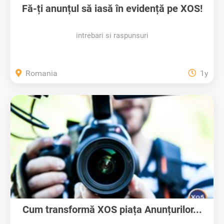
Fă-ți anunțul să iasă în evidență pe XOS!
intrebari si raspunsuri
Romania
1y
Cum transformă XOS piața Anunțurilor...