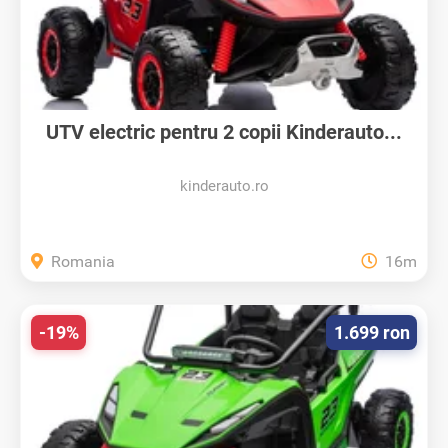
UTV electric pentru 2 copii Kinderauto...
kinderauto.ro
Romania
16m
-19%
1.699 ron