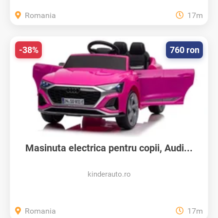
Romania
17m
-38%
760 ron
Masinuta electrica pentru copii, Audi...
kinderauto.ro
Romania
17m