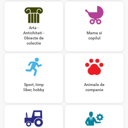
Arta -
Antichitati -
Mama si
Obiecte de
copilul
colectie
Sport, timp
Animale de
liber, hobby
companie