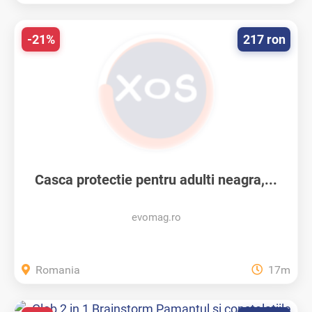
-21%
217 ron
Casca protectie pentru adulti neagra,...
evomag.ro
Romania
17m