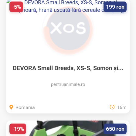
-5%
199 ron
DEVORA Small Breeds, XS-S, Somon și...
pentruanimale.ro
Romania
16m
-19%
650 ron