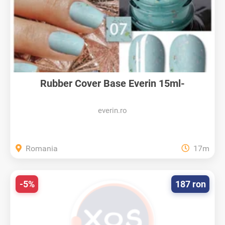
Rubber Cover Base Everin 15ml-
GOLDEN...
everin.ro
Romania
17m
-5%
187 ron