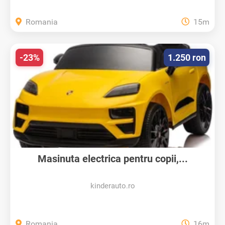
Romania
15m
-23%
1.250 ron
Masinuta electrica pentru copii,...
kinderauto.ro
Romania
16m