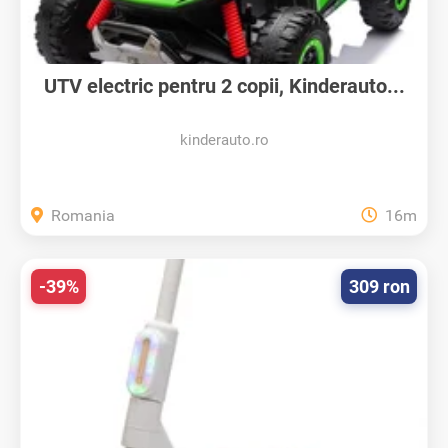
UTV electric pentru 2 copii, Kinderauto...
kinderauto.ro
Romania
16m
-39%
309 ron