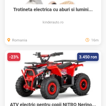
Trotineta electrica cu aburi si lumini...
kinderauto.ro
Romania
16m
-23%
3.450 ron
ATV electric pentru copii NITRO Nerino...