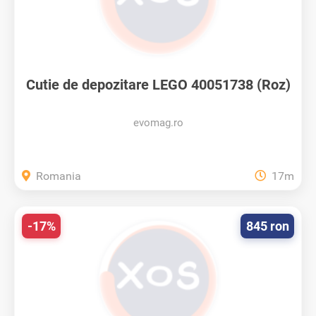
Cutie de depozitare LEGO 40051738 (Roz)
evomag.ro
Romania
17m
-17%
845 ron