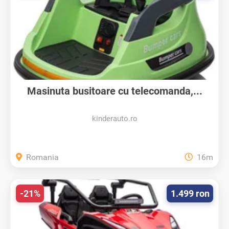
Masinuta busitoare cu telecomanda,...
kinderauto.ro
Romania
16m
-21%
1.499 ron