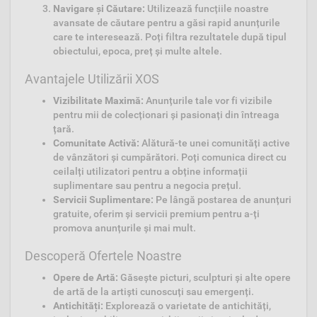
Navigare și Căutare:
Utilizează funcțiile noastre
avansate de căutare pentru a găsi rapid anunțurile
care te interesează. Poți filtra rezultatele după tipul
obiectului, epoca, preț și multe altele.
Avantajele Utilizării XOS
Vizibilitate Maximă:
Anunțurile tale vor fi vizibile
pentru mii de colecționari și pasionați din întreaga
țară.
Comunitate Activă:
Alătură-te unei comunități active
de vânzători și cumpărători. Poți comunica direct cu
ceilalți utilizatori pentru a obține informații
suplimentare sau pentru a negocia prețul.
Servicii Suplimentare:
Pe lângă postarea de anunțuri
gratuite, oferim și servicii premium pentru a-ți
promova anunțurile și mai mult.
Descoperă Ofertele Noastre
Opere de Artă:
Găsește picturi, sculpturi și alte opere
de artă de la artiști cunoscuți sau emergenți.
Antichități:
Explorează o varietate de antichități,