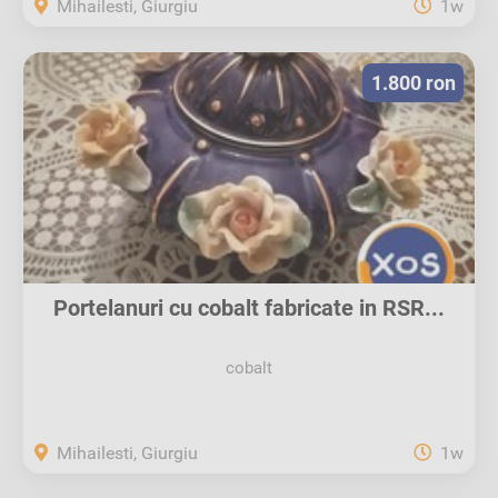
Mihailesti, Giurgiu
1w
1.800 ron
Portelanuri cu cobalt fabricate in RSR...
cobalt
Mihailesti, Giurgiu
1w