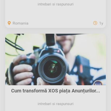
intrebari si raspunsuri
Romania
1y
Cum transformă XOS piața Anunțurilor...
intrebari si raspunsuri