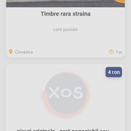
Timbre rara straina
carti postale
Covasna
1w
4 ron