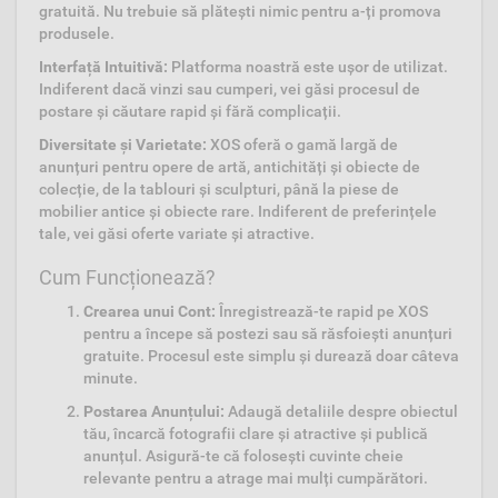
gratuită. Nu trebuie să plătești nimic pentru a-ți promova
produsele.
Interfață Intuitivă:
Platforma noastră este ușor de utilizat.
Indiferent dacă vinzi sau cumperi, vei găsi procesul de
postare și căutare rapid și fără complicații.
Diversitate și Varietate:
XOS oferă o gamă largă de
anunțuri pentru opere de artă, antichități și obiecte de
colecție, de la tablouri și sculpturi, până la piese de
mobilier antice și obiecte rare. Indiferent de preferințele
tale, vei găsi oferte variate și atractive.
Cum Funcționează?
Crearea unui Cont:
Înregistrează-te rapid pe XOS
pentru a începe să postezi sau să răsfoiești anunțuri
gratuite. Procesul este simplu și durează doar câteva
minute.
Postarea Anunțului:
Adaugă detaliile despre obiectul
tău, încarcă fotografii clare și atractive și publică
anunțul. Asigură-te că folosești cuvinte cheie
relevante pentru a atrage mai mulți cumpărători.