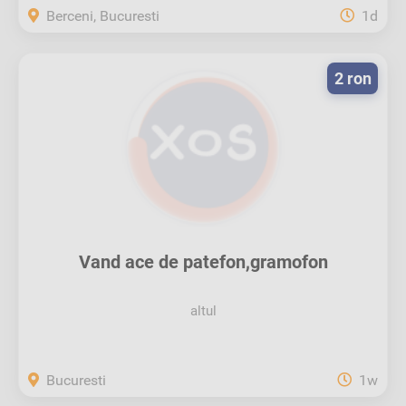
Berceni, Bucuresti
1d
2 ron
Vand ace de patefon,gramofon
altul
Bucuresti
1w