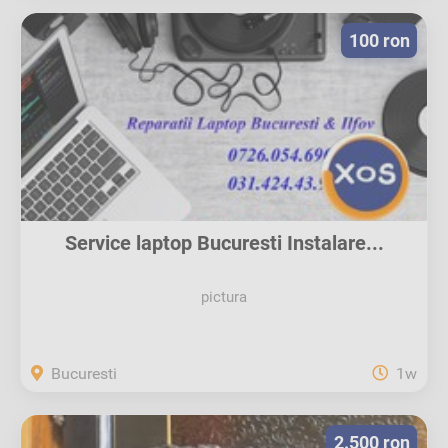
100 ron
Service laptop Bucuresti Instalare...
pictura
Bucuresti
1w
2.500 ron