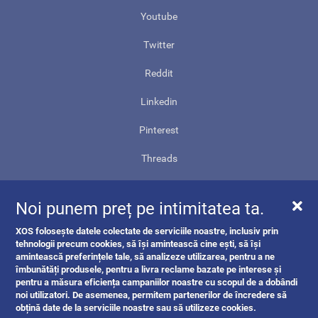
Youtube
Twitter
Reddit
Linkedin
Pinterest
Threads
Contact
Noi punem preț pe intimitatea ta.
Harta site-ului
XOS folosește datele colectate de serviciile noastre, inclusiv prin
ANPC
tehnologii precum cookies, să își amintească cine ești, să își
amintească preferințele tale, să analizeze utilizarea, pentru a ne
îmbunătăți produsele, pentru a livra reclame bazate pe interese și
pentru a măsura eficiența campaniilor noastre cu scopul de a dobândi
noi utilizatori. De asemenea, permitem partenerilor de încredere să
obțină date de la serviciile noastre sau să utilizeze cookies.