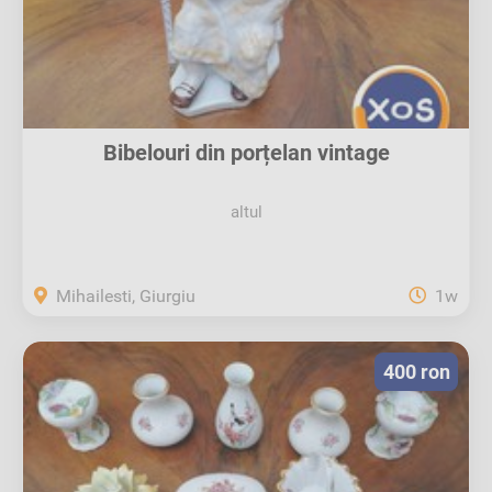
Bibelouri din porțelan vintage
altul
Mihailesti, Giurgiu
1w
400 ron