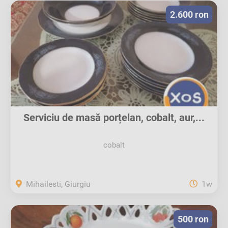
2.600 ron
Serviciu de masă porțelan, cobalt, aur,...
cobalt
Mihailesti, Giurgiu
1w
500 ron