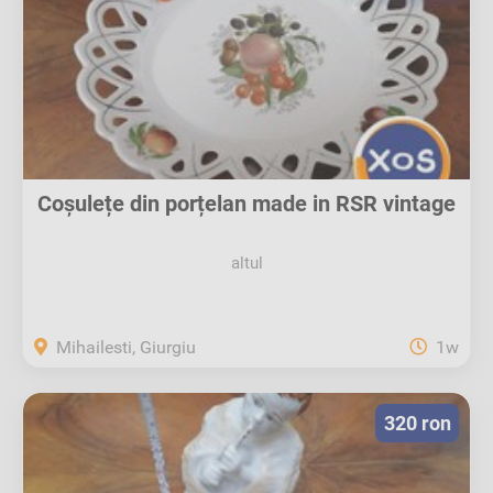
Coșulețe din porțelan made in RSR vintage
altul
Mihailesti, Giurgiu
1w
320 ron