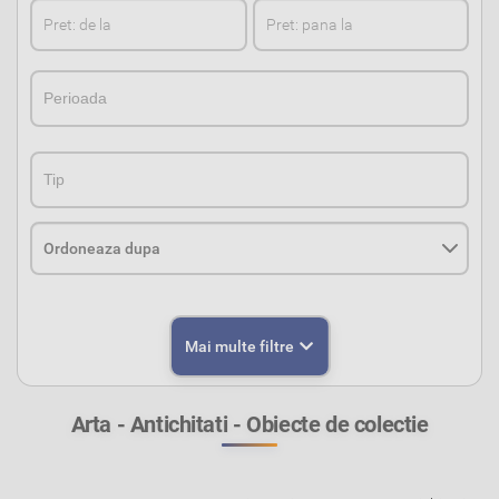
PerioadaPerioada
TipTip
Mai multe filtre
Arta - Antichitati - Obiecte de colectie