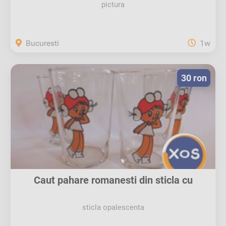
pictura
Bucuresti
1w
30 ron
Caut pahare romanesti din sticla cu
Mihaela
sticla opalescenta