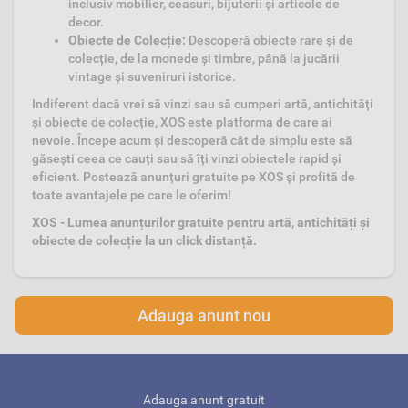
inclusiv mobilier, ceasuri, bijuterii și articole de
decor.
Obiecte de Colecție:
Descoperă obiecte rare și de
colecție, de la monede și timbre, până la jucării
vintage și suveniruri istorice.
Indiferent dacă vrei să vinzi sau să cumperi artă, antichități
și obiecte de colecție, XOS este platforma de care ai
nevoie. Începe acum și descoperă cât de simplu este să
găsești ceea ce cauți sau să îți vinzi obiectele rapid și
eficient. Postează anunțuri gratuite pe XOS și profită de
toate avantajele pe care le oferim!
XOS - Lumea anunțurilor gratuite pentru artă, antichități și
obiecte de colecție la un click distanță.
Adauga anunt nou
Adauga anunt gratuit