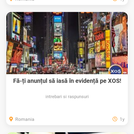
Fă-ți anunțul să iasă în evidență pe XOS!
intrebari si raspunsuri
Romania
1y