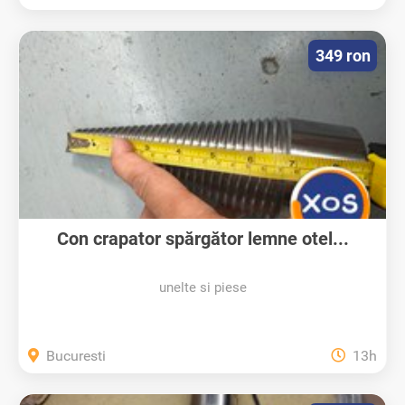
349 ron
Con crapator spărgător lemne otel...
unelte si piese
Bucuresti
13h