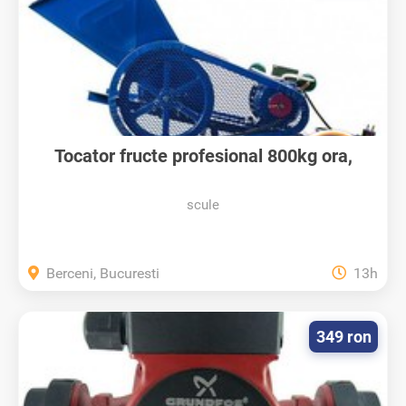
Tocator fructe profesional 800kg ora,
urgent
scule
Berceni, Bucuresti
13h
349 ron