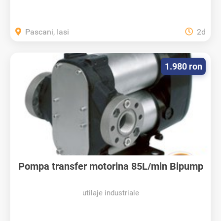
Pascani, Iasi
2d
1.980 ron
Pompa transfer motorina 85L/min Bipump
utilaje industriale