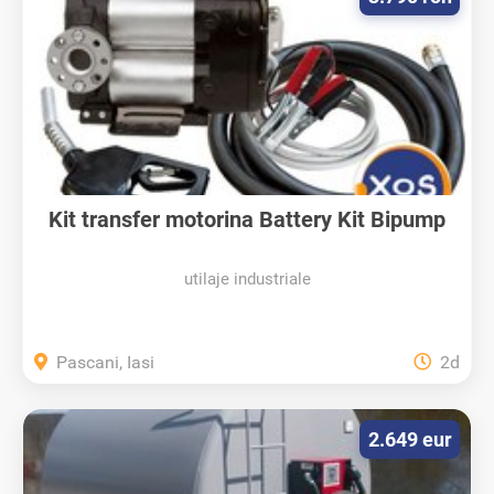
Kit transfer motorina Battery Kit Bipump
12V
utilaje industriale
Pascani, Iasi
2d
2.649 eur