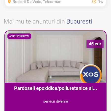
Rosiorii-De-Vede, Teleorman
1w
Mai multe anunturi din
Bucuresti
ANUNT PROMOVAT
45 eur
Pardoseli epoxidice/poliuretanice si...
servicii diverse