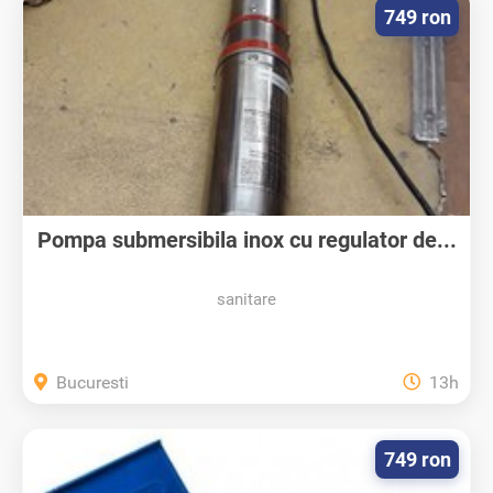
749 ron
Pompa submersibila inox cu regulator de...
sanitare
Bucuresti
13h
749 ron