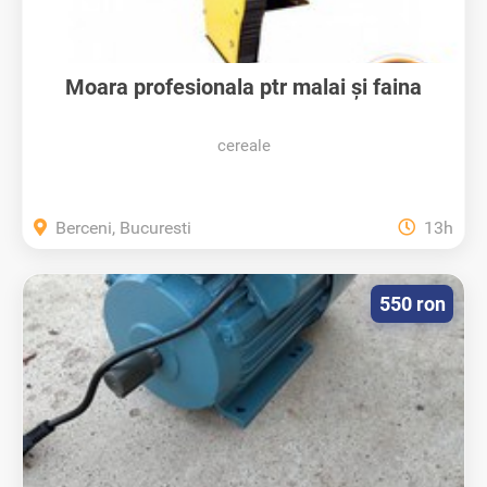
Moara profesionala ptr malai și faina
cereale
Berceni, Bucuresti
13h
550 ron