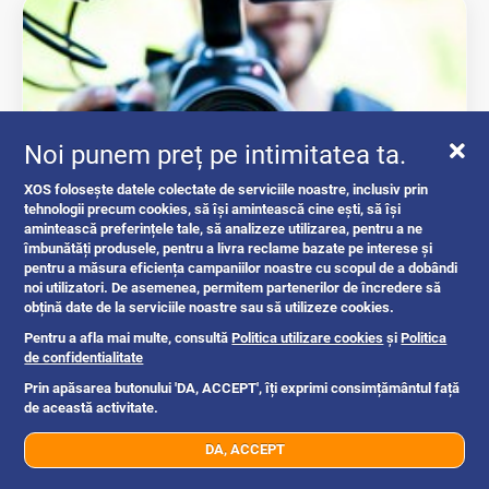
Noi punem preț pe intimitatea ta.
XOS folosește datele colectate de serviciile noastre, inclusiv prin
tehnologii precum cookies, să își amintească cine ești, să își
amintească preferințele tale, să analizeze utilizarea, pentru a ne
Cum transformă XOS piața Anunțurilor...
îmbunătăți produsele, pentru a livra reclame bazate pe interese și
pentru a măsura eficiența campaniilor noastre cu scopul de a dobândi
noi utilizatori. De asemenea, permitem partenerilor de încredere să
intrebari si raspunsuri
obțină date de la serviciile noastre sau să utilizeze cookies.
Pentru a afla mai multe, consultă
Politica utilizare cookies
și
Politica
de confidentialitate
Romania
1y
Prin apăsarea butonului 'DA, ACCEPT', îți exprimi consimțământul față
de această activitate.
DA, ACCEPT
07xx xxx xxx
Trimite mesaj
Oferte si reduceri