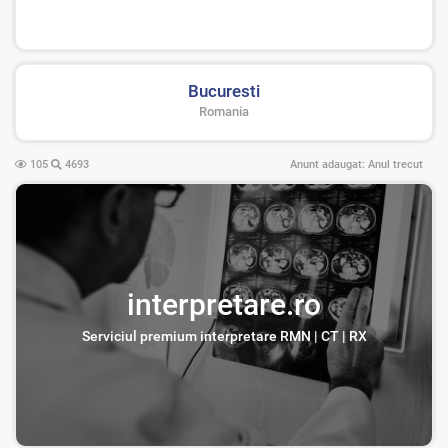
Bucuresti
Romania
105
4693
Anunt adaugat:
Anul trecut
interpretare.ro
Serviciul premium interpretare RMN | CT | RX