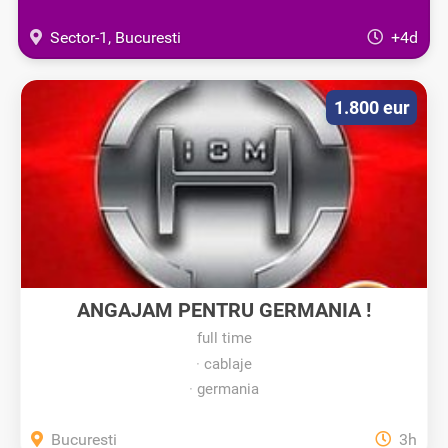
Sector-1, Bucuresti
+4d
1.800 eur
ANGAJAM PENTRU GERMANIA !
full time
cablaje
germania
Bucuresti
3h