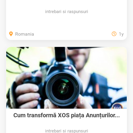
intrebari si raspunsuri
Romania
1y
Cum transformă XOS piața Anunțurilor...
intrebari si raspunsuri