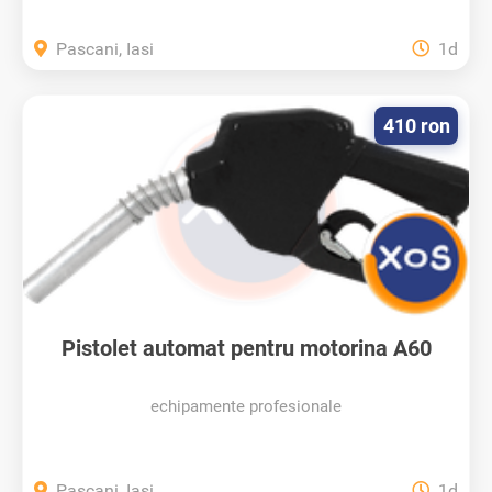
Pascani, Iasi
1d
410 ron
Pistolet automat pentru motorina A60
echipamente profesionale
Pascani, Iasi
1d