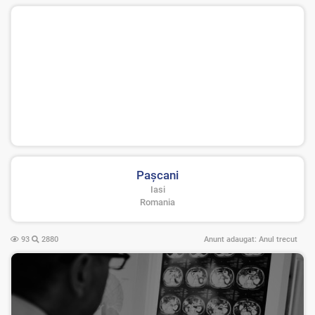
Paşcani
Iasi
Romania
93
2880
Anunt adaugat:
Anul trecut