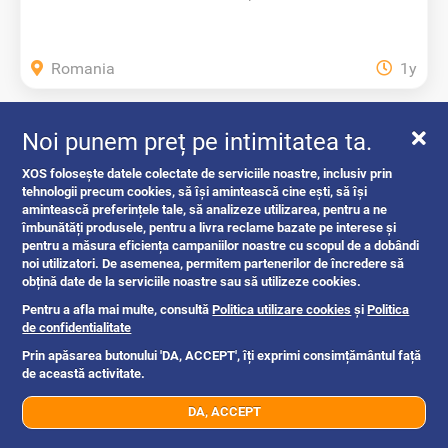
Romania
1y
Noi punem preț pe intimitatea ta.
Oferte si reduceri
XOS folosește datele colectate de serviciile noastre, inclusiv prin
tehnologii precum cookies, să își amintească cine ești, să își
amintească preferințele tale, să analizeze utilizarea, pentru a ne
îmbunătăți produsele, pentru a livra reclame bazate pe interese și
pentru a măsura eficiența campaniilor noastre cu scopul de a dobândi
noi utilizatori. De asemenea, permitem partenerilor de încredere să
obțină date de la serviciile noastre sau să utilizeze cookies.
Pentru a afla mai multe, consultă
Politica utilizare cookies
și
Politica
de confidentialitate
Prin apăsarea butonului 'DA, ACCEPT', îți exprimi consimțământul față
de această activitate.
DA, ACCEPT
07xx xxx xxx
Trimite mesaj