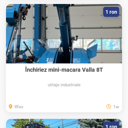
1 ron
Închiriez mini-macara Valla 8T
utilaje industriale
Ilfov
1w
1 ron