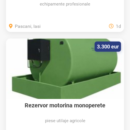
echipamente profesionale
Pascani, Iasi
1d
3.300 eur
Rezervor motorina monoperete
suprateran...
piese utilaje agricole