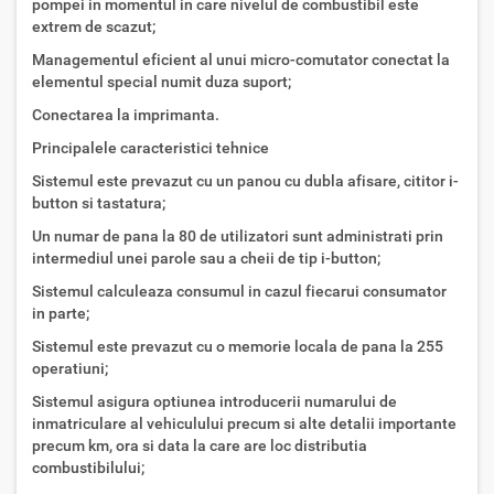
pompei in momentul in care nivelul de combustibil este
extrem de scazut;
Managementul eficient al unui micro-comutator conectat la
elementul special numit duza suport;
Conectarea la imprimanta.
Principalele caracteristici tehnice
Sistemul este prevazut cu un panou cu dubla afisare, cititor i-
button si tastatura;
Un numar de pana la 80 de utilizatori sunt administrati prin
intermediul unei parole sau a cheii de tip i-button;
Sistemul calculeaza consumul in cazul fiecarui consumator
in parte;
Sistemul este prevazut cu o memorie locala de pana la 255
operatiuni;
Sistemul asigura optiunea introducerii numarului de
inmatriculare al vehiculului precum si alte detalii importante
precum km, ora si data la care are loc distributia
combustibilului;