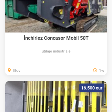
Închiriez Concasor Mobil 50T
utilaje industriale
Ilfov
1w
16.500 eur