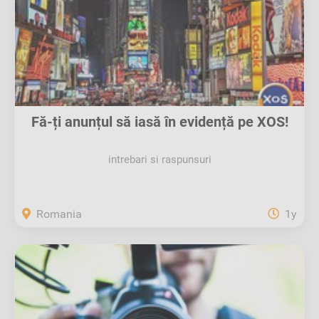
Fă-ți anunțul să iasă în evidență pe XOS!
intrebari si raspunsuri
Romania
1y