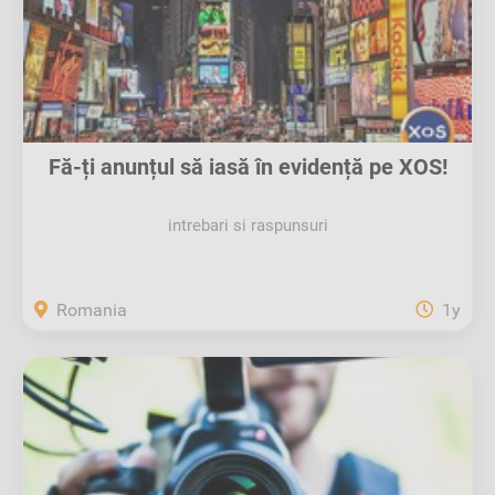
Fă-ți anunțul să iasă în evidență pe XOS!
intrebari si raspunsuri
Romania
1y