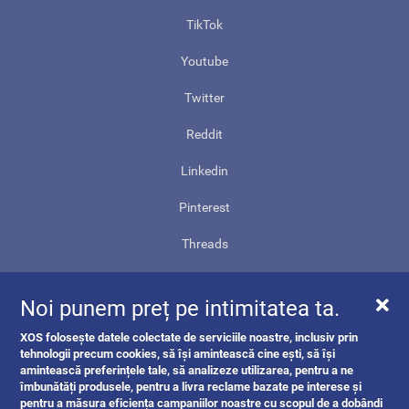
TikTok
Youtube
Twitter
Reddit
Linkedin
Pinterest
Threads
Contact
Noi punem preț pe intimitatea ta.
Harta site-ului
XOS folosește datele colectate de serviciile noastre, inclusiv prin
ANPC
tehnologii precum cookies, să își amintească cine ești, să își
amintească preferințele tale, să analizeze utilizarea, pentru a ne
îmbunătăți produsele, pentru a livra reclame bazate pe interese și
pentru a măsura eficiența campaniilor noastre cu scopul de a dobândi