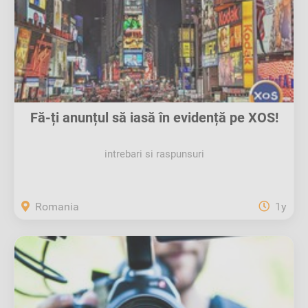
Fă-ți anunțul să iasă în evidență pe XOS!
intrebari si raspunsuri
Romania
1y