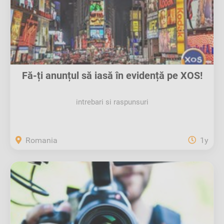
Fă-ți anunțul să iasă în evidență pe XOS!
intrebari si raspunsuri
Romania
1y