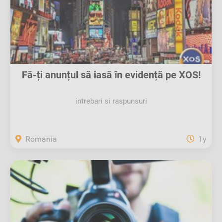
Fă-ți anunțul să iasă în evidență pe XOS!
intrebari si raspunsuri
Romania
1y