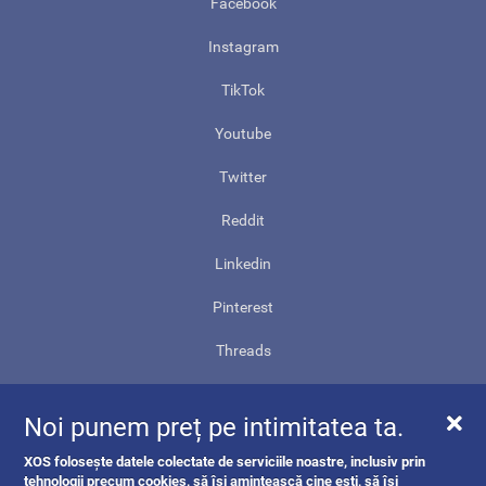
Facebook
Instagram
TikTok
Youtube
Twitter
Reddit
Linkedin
Pinterest
Threads
Contact
Noi punem preț pe intimitatea ta.
Harta site-ului
XOS folosește datele colectate de serviciile noastre, inclusiv prin
ANPC
tehnologii precum cookies, să își amintească cine ești, să își