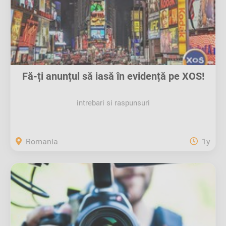
Fă-ți anunțul să iasă în evidență pe XOS!
intrebari si raspunsuri
Romania
1y