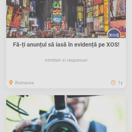
Fă-ți anunțul să iasă în evidență pe XOS!
intrebari si raspunsuri
Romania
1y